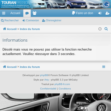
TouranPassion
Accueil
Faire un don
Le forum des propriétaires ou futurs acquéreurs du Volkswagen Touran
cc
Rechercher
or
Connexion
e
S’enregistrer
on
’e
ès
u
m
ne
nr
R
Accueil
Index du forum
e
ra
m
br
xi
eg
Informations
c
pi
s
es
on
ist
h
Désolé mais vous ne pouvez pas utiliser la fonction recherche
de
re
e
actuellement. Veuillez réessayer dans 3 secondes.
r
r
c
Accueil
Index du forum
h
e
Développé par
phpBB
® Forum Software © phpBB Limited
r
Style par
Arty
- phpBB 3.3 par MrGaby
Traduit par
phpBB-fr.com
Confidentialité
|
Conditions