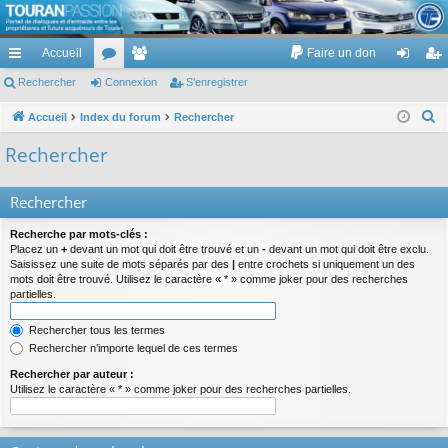
TouranPassion
Accueil
Faire un don
Le forum des propriétaires ou futurs acquéreurs du Volkswagen Touran
cc
Rechercher
or
Connexion
e
S’enregistrer
on
’e
ès
u
m
ne
nr
R
Accueil
Index du forum
Rechercher
e
ra
m
br
xi
eg
Rechercher
c
pi
s
es
on
ist
h
Rechercher
de
re
e
r
r
Recherche par mots-clés :
c
Placez un
+
devant un mot qui doit être trouvé et un
-
devant un mot qui doit être exclu.
Saisissez une suite de mots séparés par des
|
entre crochets si uniquement un des
h
mots doit être trouvé. Utilisez le caractère « * » comme joker pour des recherches
e
partielles.
r
Rechercher tous les termes
Rechercher n’importe lequel de ces termes
Rechercher par auteur :
Utilisez le caractère « * » comme joker pour des recherches partielles.