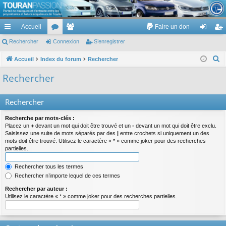
TouranPassion
Accueil
Faire un don
Le forum des propriétaires ou futurs acquéreurs du Volkswagen Touran
cc
Rechercher
or
Connexion
e
S’enregistrer
on
’e
ès
u
m
ne
nr
R
Accueil
Index du forum
Rechercher
e
ra
m
br
xi
eg
Rechercher
c
pi
s
es
on
ist
h
Rechercher
de
re
e
r
r
Recherche par mots-clés :
c
Placez un
+
devant un mot qui doit être trouvé et un
-
devant un mot qui doit être exclu.
Saisissez une suite de mots séparés par des
|
entre crochets si uniquement un des
h
mots doit être trouvé. Utilisez le caractère « * » comme joker pour des recherches
e
partielles.
r
Rechercher tous les termes
Rechercher n’importe lequel de ces termes
Rechercher par auteur :
Utilisez le caractère « * » comme joker pour des recherches partielles.