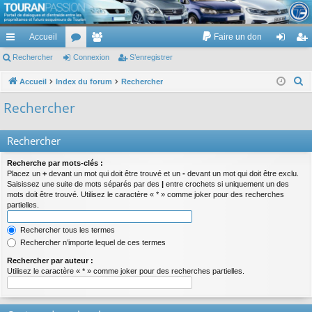
TouranPassion
Accueil
Faire un don
Le forum des propriétaires ou futurs acquéreurs du Volkswagen Touran
cc
Rechercher
or
Connexion
e
S’enregistrer
on
’e
ès
u
m
ne
nr
R
Accueil
Index du forum
Rechercher
e
ra
m
br
xi
eg
Rechercher
c
pi
s
es
on
ist
h
Rechercher
de
re
e
r
r
Recherche par mots-clés :
c
Placez un
+
devant un mot qui doit être trouvé et un
-
devant un mot qui doit être exclu.
Saisissez une suite de mots séparés par des
|
entre crochets si uniquement un des
h
mots doit être trouvé. Utilisez le caractère « * » comme joker pour des recherches
e
partielles.
r
Rechercher tous les termes
Rechercher n’importe lequel de ces termes
Rechercher par auteur :
Utilisez le caractère « * » comme joker pour des recherches partielles.