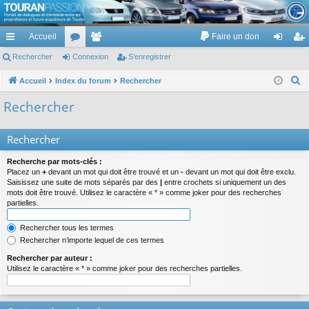
TouranPassion
Accueil
Faire un don
Le forum des propriétaires ou futurs acquéreurs du Volkswagen Touran
cc
Rechercher
or
Connexion
e
S’enregistrer
on
’e
ès
u
m
ne
nr
R
Accueil
Index du forum
Rechercher
e
ra
m
br
xi
eg
Rechercher
c
pi
s
es
on
ist
h
Rechercher
de
re
e
r
r
Recherche par mots-clés :
c
Placez un
+
devant un mot qui doit être trouvé et un
-
devant un mot qui doit être exclu.
Saisissez une suite de mots séparés par des
|
entre crochets si uniquement un des
h
mots doit être trouvé. Utilisez le caractère « * » comme joker pour des recherches
e
partielles.
r
Rechercher tous les termes
Rechercher n’importe lequel de ces termes
Rechercher par auteur :
Utilisez le caractère « * » comme joker pour des recherches partielles.