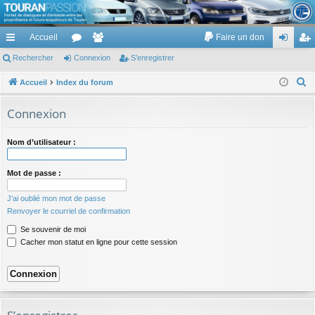
TouranPassion
Accueil
Faire un don
Le forum des propriétaires ou futurs acquéreurs du Volkswagen Touran
cc
Rechercher
or
Connexion
e
S’enregistrer
on
’e
ès
u
m
ne
nr
R
Accueil
Index du forum
e
ra
m
br
xi
eg
Connexion
c
pi
s
es
on
ist
h
Nom d’utilisateur :
de
re
e
r
r
Mot de passe :
c
h
J’ai oublié mon mot de passe
e
Renvoyer le courriel de confirmation
r
Se souvenir de moi
Cacher mon statut en ligne pour cette session