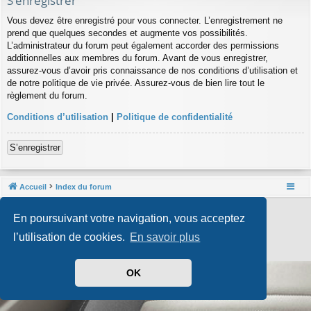
S’enregistrer
Vous devez être enregistré pour vous connecter. L’enregistrement ne
prend que quelques secondes et augmente vos possibilités.
L’administrateur du forum peut également accorder des permissions
additionnelles aux membres du forum. Avant de vous enregistrer,
assurez-vous d’avoir pris connaissance de nos conditions d’utilisation et
de notre politique de vie privée. Assurez-vous de bien lire tout le
règlement du forum.
Conditions d’utilisation
|
Politique de confidentialité
S’enregistrer
Accueil
Index du forum
Développé par
phpBB
® Forum Software © phpBB Limited
En poursuivant votre navigation, vous acceptez
Style par
Arty
- phpBB 3.3 par MrGaby
Traduit par
phpBB-fr.com
l’utilisation de cookies.
En savoir plus
Confidentialité
|
Conditions
OK