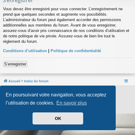
S’enregistrer
Vous devez être enregistré pour vous connecter. L’enregistrement ne
prend que quelques secondes et augmente vos possibilités.
L’administrateur du forum peut également accorder des permissions
additionnelles aux membres du forum. Avant de vous enregistrer,
assurez-vous d’avoir pris connaissance de nos conditions d’utilisation et
de notre politique de vie privée. Assurez-vous de bien lire tout le
règlement du forum.
Conditions d’utilisation
|
Politique de confidentialité
S’enregistrer
Accueil
Index du forum
Développé par
phpBB
® Forum Software © phpBB Limited
En poursuivant votre navigation, vous acceptez
Style par
Arty
- phpBB 3.3 par MrGaby
Traduit par
phpBB-fr.com
l’utilisation de cookies.
En savoir plus
Confidentialité
|
Conditions
OK