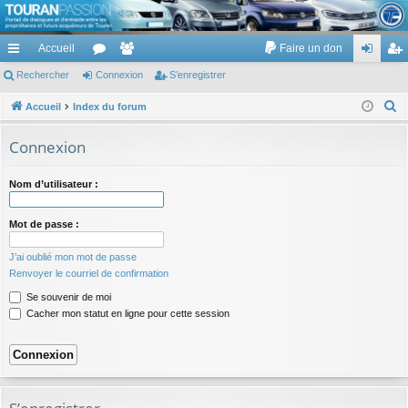
TouranPassion
Accueil
Faire un don
Le forum des propriétaires ou futurs acquéreurs du Volkswagen Touran
cc
Rechercher
or
Connexion
e
S’enregistrer
on
’e
ès
u
m
ne
nr
R
Accueil
Index du forum
e
ra
m
br
xi
eg
Connexion
c
pi
s
es
on
ist
h
Nom d’utilisateur :
de
re
e
r
r
Mot de passe :
c
h
J’ai oublié mon mot de passe
e
Renvoyer le courriel de confirmation
r
Se souvenir de moi
Cacher mon statut en ligne pour cette session