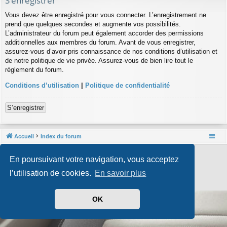
S’enregistrer
Vous devez être enregistré pour vous connecter. L’enregistrement ne
prend que quelques secondes et augmente vos possibilités.
L’administrateur du forum peut également accorder des permissions
additionnelles aux membres du forum. Avant de vous enregistrer,
assurez-vous d’avoir pris connaissance de nos conditions d’utilisation et
de notre politique de vie privée. Assurez-vous de bien lire tout le
règlement du forum.
Conditions d’utilisation
|
Politique de confidentialité
S’enregistrer
Accueil
Index du forum
Développé par
phpBB
® Forum Software © phpBB Limited
En poursuivant votre navigation, vous acceptez
Style par
Arty
- phpBB 3.3 par MrGaby
Traduit par
phpBB-fr.com
l’utilisation de cookies.
En savoir plus
Confidentialité
|
Conditions
OK