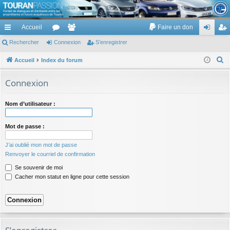
TouranPassion
Accueil
Faire un don
Le forum des propriétaires ou futurs acquéreurs du Volkswagen Touran
cc
Rechercher
or
Connexion
e
S’enregistrer
on
’e
ès
u
m
ne
nr
R
Accueil
Index du forum
e
ra
m
br
xi
eg
Connexion
c
pi
s
es
on
ist
h
Nom d’utilisateur :
de
re
e
r
r
Mot de passe :
c
h
J’ai oublié mon mot de passe
e
Renvoyer le courriel de confirmation
r
Se souvenir de moi
Cacher mon statut en ligne pour cette session