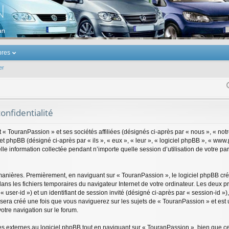
u Volkswagen Touran
res
er
onfidentialité
 « TouranPassion » et ses sociétés affiliées (désignés ci-après par « nous », « not
t phpBB (désigné ci-après par « ils », « eux », « leur », « logiciel phpBB », « ww
le information collectée pendant n’importe quelle session d’utilisation de votre pa
manières. Premièrement, en naviguant sur « TouranPassion », le logiciel phpBB cré
s dans les fichiers temporaires du navigateur Internet de votre ordinateur. Les deux
ar « user-id ») et un identifiant de session invité (désigné ci-après par « session-id
sera créé une fois que vous naviguerez sur les sujets de « TouranPassion » et est ut
otre navigation sur le forum.
 externes au logiciel phpBB tout en naviguant sur « TouranPassion », bien que ce