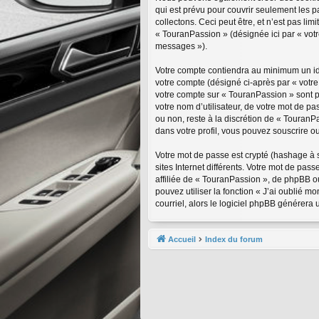
qui est prévu pour couvrir seulement les 
collectons. Ceci peut être, et n’est pas lim
« TouranPassion » (désignée ici par « vot
messages »).
Votre compte contiendra au minimum un iden
votre compte (désigné ci-après par « votre
votre compte sur « TouranPassion » sont p
votre nom d’utilisateur, de votre mot de pa
ou non, reste à la discrétion de « TouranP
dans votre profil, vous pouvez souscrire ou
Votre mot de passe est crypté (hashage à s
sites Internet différents. Votre mot de p
affiliée de « TouranPassion », de phpBB o
pouvez utiliser la fonction « J’ai oublié 
courriel, alors le logiciel phpBB générer
Accueil
Index du forum