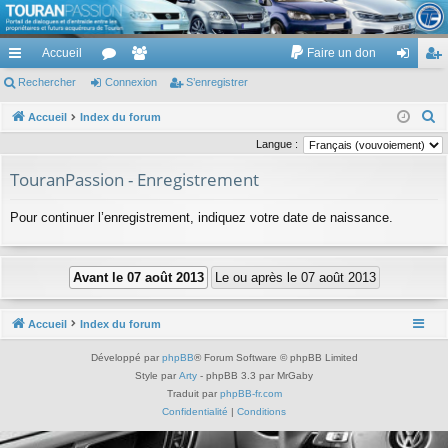
TouranPassion
Accueil
Faire un don
Le forum des propriétaires ou futurs acquéreurs du Volkswagen Touran
cc
Rechercher
or
Connexion
e
S’enregistrer
on
’e
ès
u
m
ne
nr
R
Accueil
Index du forum
e
ra
m
br
xi
eg
Langue :
c
pi
s
es
on
ist
TouranPassion - Enregistrement
h
de
re
e
Pour continuer l’enregistrement, indiquez votre date de naissance.
r
r
c
h
e
r
Accueil
Index du forum
Développé par
phpBB
® Forum Software © phpBB Limited
Style par
Arty
- phpBB 3.3 par MrGaby
Traduit par
phpBB-fr.com
Confidentialité
|
Conditions