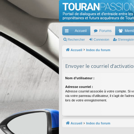
TouranPassion
Le forum des propriétaires ou futurs acquéreurs d
Accueil
Forums
Memb
cc
Rechercher
Connexion
S’enregistr
ès
Accueil
Index du forum
ra
Envoyer le courriel d’activati
pi
de
Nom d’utilisateur :
Adresse courriel :
Adresse courriel associée à votre compte. Si v
via votre panneau d’utilisateur, il s’agit de l’ad
lors de votre enregistrement.
Accueil
Index du forum