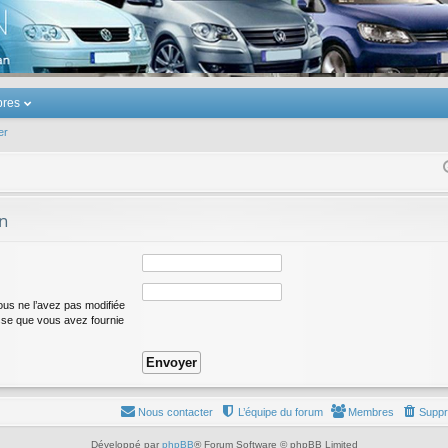
u Volkswagen Touran
res
er
on
ous ne l’avez pas modifiée
resse que vous avez fournie
Nous contacter
L’équipe du forum
Membres
Suppr
Développé par
phpBB
® Forum Software © phpBB Limited