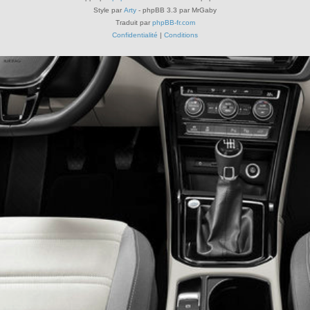
Style par
Arty
- phpBB 3.3 par MrGaby
Traduit par
phpBB-fr.com
Confidentialité
|
Conditions