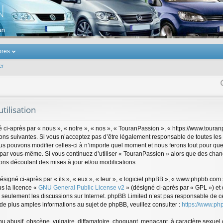
u Volkswagen Touran
res
er
tilisation
ci-après par « nous », « notre », « nos », « TouranPassion », « https://www.toura
ons suivantes. Si vous n’acceptez pas d’être légalement responsable de toutes les 
us pouvons modifier celles-ci à n’importe quel moment et nous ferons tout pour que 
ci par vous-même. Si vous continuez d’utiliser « TouranPassion » alors que des cha
ons découlant des mises à jour et/ou modifications.
igné ci-après par « ils », « eux », « leur », « logiciel phpBB », « www.phpbb.com
us la licence «
GNU General Public License v2
» (désigné ci-après par « GPL ») et 
ite seulement les discussions sur Internet. phpBB Limited n’est pas responsable d
e plus amples informations au sujet de phpBB, veuillez consulter :
https://www.ph
u abusif, obscène, vulgaire, diffamatoire, choquant, menaçant, à caractère sexuel 