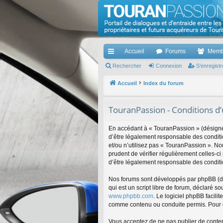
TouranPassion
Le forum des propriétaires ou futurs acquéreurs d
Accueil
Forums
Memb
cc
Rechercher
Connexion
S’enregistr
ès
Accueil
Index du forum
ra
TouranPassion - Conditions d’u
pi
de
En accédant à « TouranPassion » (désigné 
d’être légalement responsable des conditi
et/ou n’utilisez pas « TouranPassion ». No
prudent de vérifier régulièrement celles-
d’être légalement responsable des conditi
Nos forums sont développés par phpBB (dés
qui est un script libre de forum, déclaré so
www.phpbb.com
. Le logiciel phpBB facil
comme contenu ou conduite permis. Pour d
Vous acceptez de ne pas publier de conten