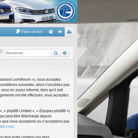
Faire un don
A
FA
on
’e
Q
ne
nr
Rechercher
Recherche avancée
xi
eg
on
ist
re
npassion.com/forum »), vous acceptez
conditions suivantes, alors n’accédez pas
r
vous en soyez informé, bien qu’il soit
ngements ont été effectués, vous acceptez
 », « phpBB Limited », « Équipes phpBB »)
qui peut être téléchargé depuis
e ce que nous acceptons ou n’acceptons pas
pbb.com/
.
ou tout autre contenu qui peut