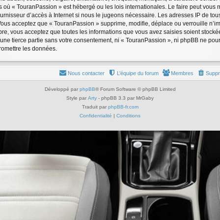
ys où « TouranPassion » est hébergé ou les lois internationales. Le faire peut vou
ournisseur d’accès à Internet si nous le jugeons nécessaire. Les adresses IP de to
Vous acceptez que « TouranPassion » supprime, modifie, déplace ou verrouille n’im
re, vous acceptez que toutes les informations que vous avez saisies soient stock
à une tierce partie sans votre consentement, ni « TouranPassion », ni phpBB ne po
promettre les données.
Nous contacter
L’équipe du forum
Membres
Suppr
Développé par
phpBB
® Forum Software © phpBB Limited
Style par
Arty
- phpBB 3.3 par MrGaby
Traduit par
phpBB-fr.com
Confidentialité
|
Conditions