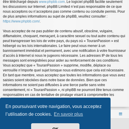
être téléchargé depuis
www.phpbb.com
. Le logiciel phpBB facilite seulement
les discussions sur Internet. phpBB Limited n’est pas responsable de ce que
nous acceptons ou n’acceptons pas comme contenu ou conduite permis. Pour
de plus amples informations au sujet de phpBB, veuillez consulter :
https://www.phpbb.com/
.
Vous acceptez de ne pas publier de contenu abusif, obscène, vulgaire,
diffamatoire, choquant, menaçant, à caractère sexuel ou tout autre contenu qui
peut transgresser les lois de votre pays, du pays où « TouranPassion » est
hébergé ou les lois internationales. Le faire peut vous mener à un
bannissement immédiat et permanent, avec une notification à votre fournisseur
d’accès à Internet si nous le jugeons nécessaire. Les adresses IP de tous les
messages sont enregistrées pour aider au renforcement de ces conditions.
Vous acceptez que « TouranPassion » supprime, modifie, déplace ou
verrouille n’importe quel sujet lorsque nous estimons que cela est nécessaire.
En tant que membre, vous acceptez que toutes les informations que vous avez
saisies soient stockées dans notre base de données. Bien que ces
informations ne soient pas diffusées à une tierce partie sans votre
consentement, ni « TouranPassion », ni phpBB ne pourront être tenus comme
responsables en cas de tentative de piratage visant à compromettre les
données.
En poursuivant votre navigation, vous acceptez
l’utilisation de cookies.
En savoir plus
Accueil
Index du forum
Développé par
phpBB
® Forum Software © phpBB Limited
Style par
Arty
- phpBB 3.3 par MrGaby