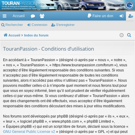
TouranPassion
Accueil
Faire un don
Le forum des propriétaires ou futurs acquéreurs du Volkswagen Touran
cc
Rechercher
or
Connexion
e
S’enregistrer
on
’e
ès
u
m
ne
nr
R
Accueil
Index du forum
e
ra
m
br
xi
eg
TouranPassion - Conditions d’utilisation
c
pi
s
es
on
ist
h
En accédant à « TouranPassion » (désigné ci-après par « nous », « notre »,
de
re
e
« nos », « TouranPassion », « https://www.touranpassion.com/forum »), vous
r
acceptez d’être légalement responsable des conditions suivantes. Si vous
r
c
n’acceptez pas d’être légalement responsable de toutes les conditions
suivantes, alors n’accédez pas et/ou n’utilisez pas « TouranPassion ». Nous
h
pouvons modifier celles-ci à n’importe quel moment et nous ferons tout pour
e
que vous en soyez informé, bien qu’il soit prudent de vérifier régulièrement
r
celles-ci par vous-même. Si vous continuez d’utiliser « TouranPassion » alors
que des changements ont été effectués, vous acceptez d’être légalement
responsable des conditions découlant des mises à jour et/ou modifications.
Nos forums sont développés par phpBB (désigné ci-après par « ils », « eux »,
« leur », « logiciel phpBB », « www.phpbb.com », « phpBB Limited »,
« Équipes phpBB ») qui est un script libre de forum, déclaré sous la licence «
GNU General Public License v2
» (désigné ci-après par « GPL ») et qui peut