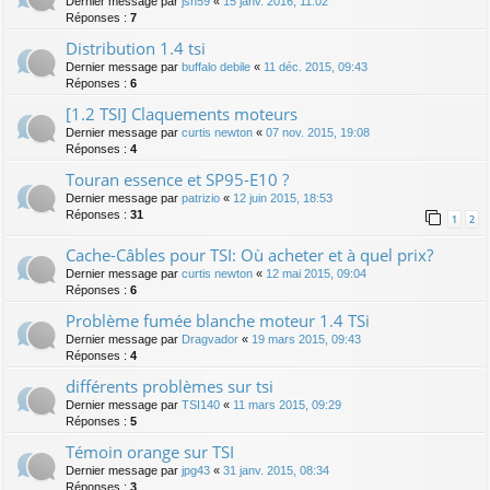
Dernier message par
jsn59
«
15 janv. 2016, 11:02
Réponses :
7
Distribution 1.4 tsi
Dernier message par
buffalo debile
«
11 déc. 2015, 09:43
Réponses :
6
[1.2 TSI] Claquements moteurs
Dernier message par
curtis newton
«
07 nov. 2015, 19:08
Réponses :
4
Touran essence et SP95-E10 ?
Dernier message par
patrizio
«
12 juin 2015, 18:53
Réponses :
31
1
2
Cache-Câbles pour TSI: Où acheter et à quel prix?
Dernier message par
curtis newton
«
12 mai 2015, 09:04
Réponses :
6
Problème fumée blanche moteur 1.4 TSi
Dernier message par
Dragvador
«
19 mars 2015, 09:43
Réponses :
4
différents problèmes sur tsi
Dernier message par
TSI140
«
11 mars 2015, 09:29
Réponses :
5
Témoin orange sur TSI
Dernier message par
jpg43
«
31 janv. 2015, 08:34
Réponses :
3