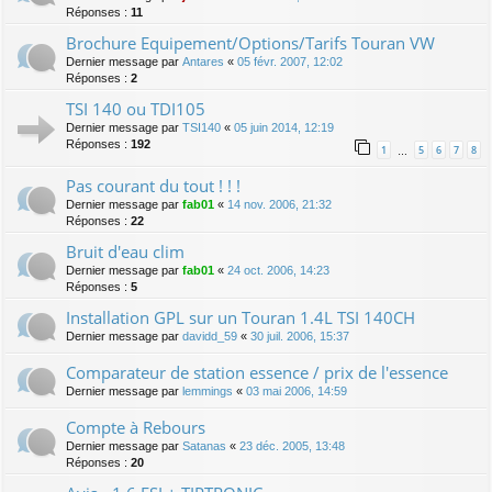
Réponses :
11
Brochure Equipement/Options/Tarifs Touran VW
Dernier message par
Antares
«
05 févr. 2007, 12:02
Réponses :
2
TSI 140 ou TDI105
Dernier message par
TSI140
«
05 juin 2014, 12:19
Réponses :
192
1
5
6
7
8
…
Pas courant du tout ! ! !
Dernier message par
fab01
«
14 nov. 2006, 21:32
Réponses :
22
Bruit d'eau clim
Dernier message par
fab01
«
24 oct. 2006, 14:23
Réponses :
5
Installation GPL sur un Touran 1.4L TSI 140CH
Dernier message par
davidd_59
«
30 juil. 2006, 15:37
Comparateur de station essence / prix de l'essence
Dernier message par
lemmings
«
03 mai 2006, 14:59
Compte à Rebours
Dernier message par
Satanas
«
23 déc. 2005, 13:48
Réponses :
20