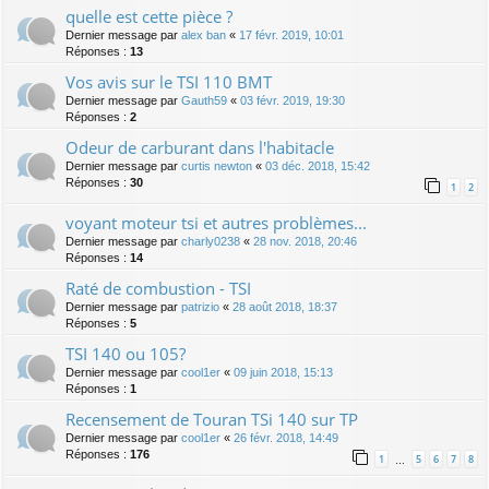
quelle est cette pièce ?
Dernier message par
alex ban
«
17 févr. 2019, 10:01
Réponses :
13
Vos avis sur le TSI 110 BMT
Dernier message par
Gauth59
«
03 févr. 2019, 19:30
Réponses :
2
Odeur de carburant dans l'habitacle
Dernier message par
curtis newton
«
03 déc. 2018, 15:42
Réponses :
30
1
2
voyant moteur tsi et autres problèmes...
Dernier message par
charly0238
«
28 nov. 2018, 20:46
Réponses :
14
Raté de combustion - TSI
Dernier message par
patrizio
«
28 août 2018, 18:37
Réponses :
5
TSI 140 ou 105?
Dernier message par
cool1er
«
09 juin 2018, 15:13
Réponses :
1
Recensement de Touran TSi 140 sur TP
Dernier message par
cool1er
«
26 févr. 2018, 14:49
Réponses :
176
1
5
6
7
8
…