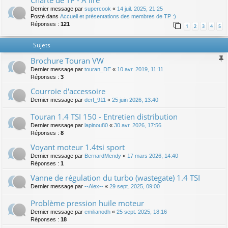
Charte de TP - A lire
Dernier message par
supercook
«
14 juil. 2025, 21:25
Posté dans
Accueil et présentations des membres de TP :)
Réponses :
121
1
2
3
4
5
Sujets
Brochure Touran VW
Dernier message par
touran_DE
«
10 avr. 2019, 11:11
Réponses :
3
Courroie d'accessoire
Dernier message par
derf_911
«
25 juin 2026, 13:40
Touran 1.4 TSI 150 - Entretien distribution
Dernier message par
lapinou80
«
30 avr. 2026, 17:56
Réponses :
8
Voyant moteur 1.4tsi sport
Dernier message par
BernardMendy
«
17 mars 2026, 14:40
Réponses :
1
Vanne de régulation du turbo (wastegate) 1.4 TSI
Dernier message par
--Alex--
«
29 sept. 2025, 09:00
Problème pression huile moteur
Dernier message par
emilianodh
«
25 sept. 2025, 18:16
Réponses :
18