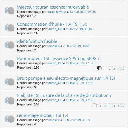
Injecteur touran essence introuvable
Dernier message par
curtis newton
«
13 mai 2019, 08:48
Réponses :
7
Consommation d'huile - 1.4 TSI 150
Dernier message par
touran_DE
«
10 avr. 2019, 11:10
Réponses :
14
identification fusible
Dernier message par
tomaselli
«
25 févr. 2019, 16:28
Réponses :
7
Pour moteur TSI : essence SP95 ou SP98 ?
Dernier message par
touran_DE
«
19 févr. 2019, 17:57
Réponses :
120
1
2
3
4
5
Bruit pompe à eau électro-magnétique sur 1.4 TSI
Dernier message par
touran_DE
«
19 févr. 2019, 17:56
Réponses :
9
Fiabilité TSI , usure de la chaine de distribution ?
Dernier message par
touran_DE
«
19 févr. 2019, 17:55
Réponses :
140
1
2
3
4
5
6
remontage moteur TSI 1.4
Dernier message par
tomaselli
«
17 févr. 2019, 11:53
Réponses :
4