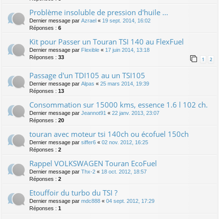
Problème insoluble de pression d'huile ...
Dernier message par
Azrael
«
19 sept. 2014, 16:02
Réponses :
6
Kit pour Passer un Touran TSI 140 au FlexFuel
Dernier message par
Flexible
«
17 juin 2014, 13:18
Réponses :
33
1
2
Passage d'un TDI105 au un TSI105
Dernier message par
Alpas
«
25 mars 2014, 19:39
Réponses :
13
Consommation sur 15000 kms, essence 1.6 l 102 ch.
Dernier message par
Jeannot91
«
22 janv. 2013, 23:07
Réponses :
20
touran avec moteur tsi 140ch ou écofuel 150ch
Dernier message par
siffer6
«
02 nov. 2012, 16:25
Réponses :
2
Rappel VOLKSWAGEN Touran EcoFuel
Dernier message par
Thx-2
«
18 oct. 2012, 18:57
Réponses :
2
Etouffoir du turbo du TSI ?
Dernier message par
mdc888
«
04 sept. 2012, 17:29
Réponses :
1