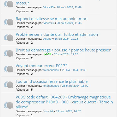
moteur
Dernier message par
Vince93
«
20 août 2024, 11:49
Réponses :
4
Rapport de vitesse se met au point mort
Dernier message par
Vince93
«
20 août 2024, 11:46
Réponses :
2
Problème sens durite d'air turbo et admission
Dernier message par
Asano
«
16 juil. 2024, 12:23
Réponses :
2
Bruit au demarrage / poussoir pompe haute pression
Dernier message par
fab01
«
28 mai 2024, 19:25
Réponses :
2
Voyant moteur erreur P0172
Dernier message par
totonenabou
«
25 avr. 2024, 11:35
Réponses :
2
Touran d occasion essence le plus fiable
Dernier message par
totonenabou
«
26 mars 2024, 16:09
Réponses :
5
VCDS code defaut : 004269 - Embrayage magnétique
de compresseur P10AD - 000 - circuit ouvert - Témoin
allumé
Dernier message par
Yuns94
«
19 nov. 2023, 14:57
Réponses :
1