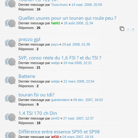
Dernier message par
Touschuss
«
14 sept. 2008, 20:59
Réponses :
16
Quelles usures pour un touran qui roule peu ?
Dernier message par
fab01
«
28 août 2008, 11:34
Réponses :
26
1
2
prezzo gpl
Dernier message par
peyo
«
20 juil. 2008, 01:38
Réponses :
2
SVP, conso réele du 1,6 FSI ? et du TSI ?
Dernier message par
webjo
«
24 mai 2008, 22:21
Réponses :
21
Batterie
Dernier message par
webjo
«
21 mars 2008, 22:54
Réponses :
2
touran fsi ou tdi?
Dernier message par
guimbretiere
«
09 déc. 2007, 18:02
Réponses :
9
1.4 TSI 170 ch Din
Dernier message par
pm42
«
27 sept. 2007, 12:37
Réponses :
18
Différence entre essence SP95 et SP98
Dernier message par
jef10
«
04 mars 2007, 19:16