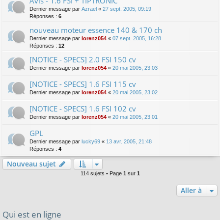
Avis - 1.6 FSI + TIPTRONIC
Dernier message par
Azrael
«
27 sept. 2005, 09:19
Réponses :
6
nouveau moteur essence 140 & 170 ch
Dernier message par
lorenz054
«
07 sept. 2005, 16:28
Réponses :
12
[NOTICE - SPECS] 2.0 FSI 150 cv
Dernier message par
lorenz054
«
20 mai 2005, 23:03
[NOTICE - SPECS] 1.6 FSI 115 cv
Dernier message par
lorenz054
«
20 mai 2005, 23:02
[NOTICE - SPECS] 1.6 FSI 102 cv
Dernier message par
lorenz054
«
20 mai 2005, 23:01
GPL
Dernier message par
lucky69
«
13 avr. 2005, 21:48
Réponses :
4
Nouveau sujet
114 sujets • Page
1
sur
1
Aller à
Qui est en ligne