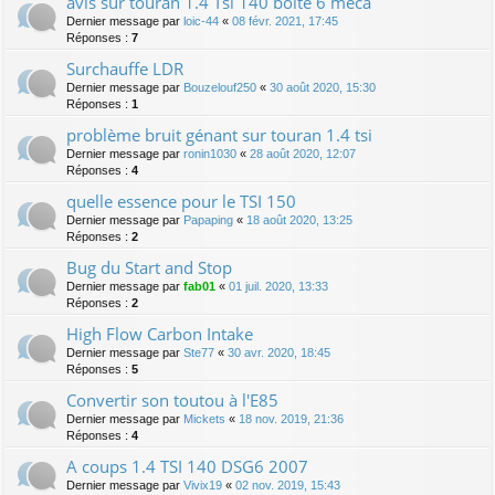
avis sur touran 1.4 Tsi 140 boite 6 méca
Dernier message par
loic-44
«
08 févr. 2021, 17:45
Réponses :
7
Surchauffe LDR
Dernier message par
Bouzelouf250
«
30 août 2020, 15:30
Réponses :
1
problème bruit génant sur touran 1.4 tsi
Dernier message par
ronin1030
«
28 août 2020, 12:07
Réponses :
4
quelle essence pour le TSI 150
Dernier message par
Papaping
«
18 août 2020, 13:25
Réponses :
2
Bug du Start and Stop
Dernier message par
fab01
«
01 juil. 2020, 13:33
Réponses :
2
High Flow Carbon Intake
Dernier message par
Ste77
«
30 avr. 2020, 18:45
Réponses :
5
Convertir son toutou à l'E85
Dernier message par
Mickets
«
18 nov. 2019, 21:36
Réponses :
4
A coups 1.4 TSI 140 DSG6 2007
Dernier message par
Vivix19
«
02 nov. 2019, 15:43