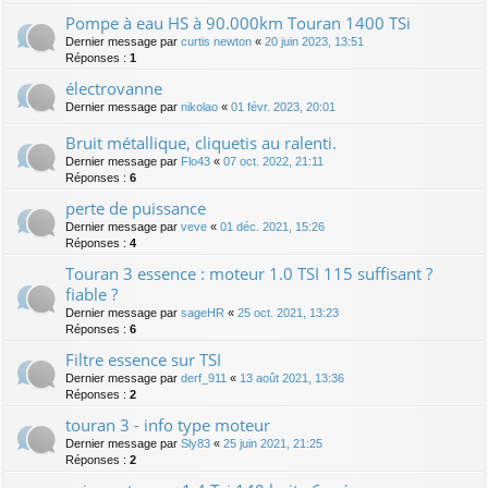
Pompe à eau HS à 90.000km Touran 1400 TSi
Dernier message par
curtis newton
«
20 juin 2023, 13:51
Réponses :
1
électrovanne
Dernier message par
nikolao
«
01 févr. 2023, 20:01
Bruit métallique, cliquetis au ralenti.
Dernier message par
Flo43
«
07 oct. 2022, 21:11
Réponses :
6
perte de puissance
Dernier message par
veve
«
01 déc. 2021, 15:26
Réponses :
4
Touran 3 essence : moteur 1.0 TSI 115 suffisant ?
fiable ?
Dernier message par
sageHR
«
25 oct. 2021, 13:23
Réponses :
6
Filtre essence sur TSI
Dernier message par
derf_911
«
13 août 2021, 13:36
Réponses :
2
touran 3 - info type moteur
Dernier message par
Sly83
«
25 juin 2021, 21:25
Réponses :
2