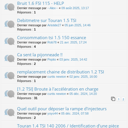
Bruit 1.6 FSI 115 - HELP
Dernier message par
--Alex--
«
09 août 2025, 13:17
Réponses :
1
Debitmetre sur Touran 1.5 TSI
Dernier message par
Aristide27
«
05 juin 2025, 14:46
Réponses :
1
Consommation tsi 1.5 150 essance
Dernier message par
Rob78
«
21 avr. 2025, 17:24
Réponses :
4
Ca sent la pijonneade !!
Dernier message par
Pepito
«
03 janv. 2025, 14:42
Réponses :
2
remplacement chaine de distribution 1.2 TSI
Dernier message par
curtis newton
«
02 janv. 2025, 16:00
Réponses :
1
[1.2 TSI] Broute à l'accélération en charge
Dernier message par
curtis newton
«
05 déc. 2024, 14:20
Réponses :
31
1
2
Quel outil pour déposer la rampe d'injecteurs
Dernier message par
yoyo44
«
05 déc. 2024, 07:58
Réponses :
2
Touran 1.4 TSI 140 2006 / Identification d'une pièce