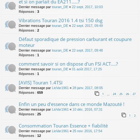
et si on parlait du EA211.....?
Dernier message par
touran_DE
«
22 sept. 2017, 10:03
Réponses :
3
Vibrations Touran 2016 1.4 tsi 150 dsg
Dernier message par
touran_DE
«
22 sept. 2017, 09:49
Réponses :
2
Défaut sporadique de pression carburant et coupure
moteur
Dernier message par
touran_DE
«
22 sept. 2017, 09:48
Réponses :
1
comment savoir si on dispose d'un FSI ACT....?
Dernier message par
touran_DE
«
01 août 2017, 17:25
Réponses :
1
[AVIS] Touran 1.4TSI
Dernier message par
LioVar1961
«
28 janv. 2017, 08:05
Réponses :
659
1
24
25
26
27
…
Enfin un peu d'essence dans ce monde Mazouté !
Dernier message par
LioVar1961
«
10 déc. 2016, 07:31
Réponses :
25
1
2
Consommation Touran Essence + fiabilité
Dernier message par
LioVar1961
«
25 nov. 2016, 17:54
Réponses :
12