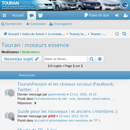
TouranPassion
Accueil
Faire un don
Le forum des propriétaires ou futurs acquéreurs du Volkswagen Touran
cc
Rechercher
or
Connexion
e
S’enregistrer
on
’e
ès
u
m
ne
nr
R
Accueil
Index du forum
Le touran dans ses versions I (V1 V2 V3) et II ...
Touran, la mécanique : moteurs, boites, transmissions, freins, direction, roues
Touran : moteurs essence
e
ra
m
br
xi
eg
Touran : moteurs essence
c
pi
s
es
on
ist
Modérateur :
Modérateurs
h
Rechercher
Recherche av
Nouveau sujet
de
re
e
r
114 sujets • Page
1
sur
1
r
c
Annonces
h
TouranPassion et les réseaux sociaux (Facebook,
e
Twitter, ...)
r
Dernier message par
gnanvofredy
«
13 oct. 2025, 16:19
Posté dans
Fonctionnement du site : avis, demande, observations, ...
Réponses :
6
Guide pour les nouveaux ( et anciens ) membres :)
Dernier message par
jef10
«
10 mars 2013, 09:39
Posté dans
Accueil et présentations des membres de TP :)