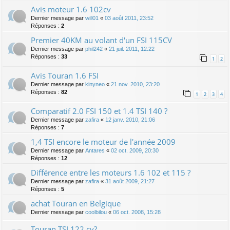
Avis moteur 1.6 102cv
Dernier message par
will01
«
03 août 2011, 23:52
Réponses :
2
Premier 40KM au volant d'un FSI 115CV
Dernier message par
phil242
«
21 juil. 2011, 12:22
Réponses :
33
1
2
Avis Touran 1.6 FSI
Dernier message par
kinyneo
«
21 nov. 2010, 23:20
Réponses :
82
1
2
3
4
Comparatif 2.0 FSI 150 et 1.4 TSI 140 ?
Dernier message par
zafira
«
12 janv. 2010, 21:06
Réponses :
7
1,4 TSI encore le moteur de l'année 2009
Dernier message par
Antares
«
02 oct. 2009, 20:30
Réponses :
12
Différence entre les moteurs 1.6 102 et 115 ?
Dernier message par
zafira
«
31 août 2009, 21:27
Réponses :
5
achat Touran en Belgique
Dernier message par
coolbilou
«
06 oct. 2008, 15:28
Touran TSI 122 cv?