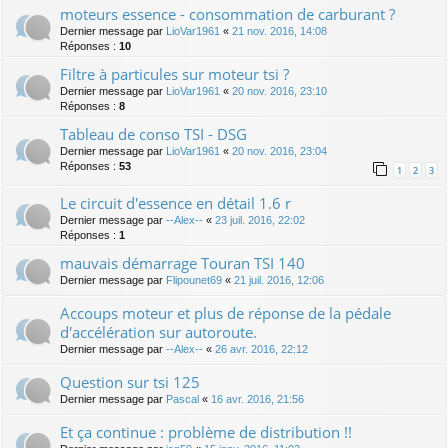
moteurs essence - consommation de carburant ?
Dernier message par
LioVar1961
«
21 nov. 2016, 14:08
Réponses :
10
Filtre à particules sur moteur tsi ?
Dernier message par
LioVar1961
«
20 nov. 2016, 23:10
Réponses :
8
Tableau de conso TSI - DSG
Dernier message par
LioVar1961
«
20 nov. 2016, 23:04
Réponses :
53
1
2
3
Le circuit d'essence en détail 1.6 r
Dernier message par
--Alex--
«
23 juil. 2016, 22:02
Réponses :
1
mauvais démarrage Touran TSI 140
Dernier message par
Flipounet69
«
21 juil. 2016, 12:06
Accoups moteur et plus de réponse de la pédale
d'accélération sur autoroute.
Dernier message par
--Alex--
«
26 avr. 2016, 22:12
Question sur tsi 125
Dernier message par
Pascal
«
16 avr. 2016, 21:56
Et ça continue : problème de distribution !!