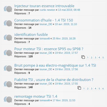
Injecteur touran essence introuvable
Dernier message par
curtis newton
«
13 mai 2019, 08:48
Réponses :
7
Consommation d'huile - 1.4 TSI 150
Dernier message par
touran_DE
«
10 avr. 2019, 11:10
Réponses :
14
identification fusible
Dernier message par
tomaselli
«
25 févr. 2019, 16:28
Réponses :
7
Pour moteur TSI : essence SP95 ou SP98 ?
Dernier message par
touran_DE
«
19 févr. 2019, 17:57
Réponses :
120
1
2
3
4
5
Bruit pompe à eau électro-magnétique sur 1.4 TSI
Dernier message par
touran_DE
«
19 févr. 2019, 17:56
Réponses :
9
Fiabilité TSI , usure de la chaine de distribution ?
Dernier message par
touran_DE
«
19 févr. 2019, 17:55
Réponses :
140
1
2
3
4
5
6
remontage moteur TSI 1.4
Dernier message par
tomaselli
«
17 févr. 2019, 11:53
Réponses :
4