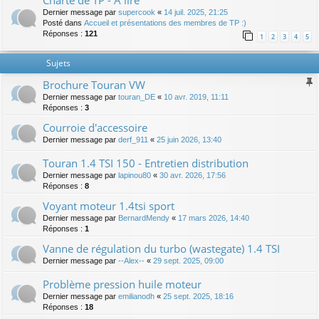
Charte de TP - A lire
Dernier message par
supercook
«
14 juil. 2025, 21:25
Posté dans
Accueil et présentations des membres de TP :)
Réponses :
121
1
2
3
4
5
Sujets
Brochure Touran VW
Dernier message par
touran_DE
«
10 avr. 2019, 11:11
Réponses :
3
Courroie d'accessoire
Dernier message par
derf_911
«
25 juin 2026, 13:40
Touran 1.4 TSI 150 - Entretien distribution
Dernier message par
lapinou80
«
30 avr. 2026, 17:56
Réponses :
8
Voyant moteur 1.4tsi sport
Dernier message par
BernardMendy
«
17 mars 2026, 14:40
Réponses :
1
Vanne de régulation du turbo (wastegate) 1.4 TSI
Dernier message par
--Alex--
«
29 sept. 2025, 09:00
Problème pression huile moteur
Dernier message par
emilianodh
«
25 sept. 2025, 18:16
Réponses :
18