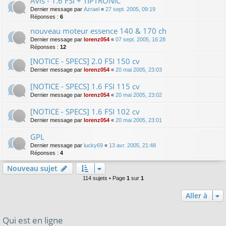
Avis - 1.6 FSI + TIPTRONIC
Dernier message par
Azrael
«
27 sept. 2005, 09:19
Réponses :
6
nouveau moteur essence 140 & 170 ch
Dernier message par
lorenz054
«
07 sept. 2005, 16:28
Réponses :
12
[NOTICE - SPECS] 2.0 FSI 150 cv
Dernier message par
lorenz054
«
20 mai 2005, 23:03
[NOTICE - SPECS] 1.6 FSI 115 cv
Dernier message par
lorenz054
«
20 mai 2005, 23:02
[NOTICE - SPECS] 1.6 FSI 102 cv
Dernier message par
lorenz054
«
20 mai 2005, 23:01
GPL
Dernier message par
lucky69
«
13 avr. 2005, 21:48
Réponses :
4
Nouveau sujet
114 sujets • Page
1
sur
1
Aller à
Qui est en ligne