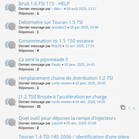
Bruit 1.6 FSI 115 - HELP
Dernier message par
--Alex--
«
09 août 2025, 13:17
Réponses :
1
Debitmetre sur Touran 1.5 TSI
Dernier message par
Aristide27
«
05 juin 2025, 14:46
Réponses :
1
Consommation tsi 1.5 150 essance
Dernier message par
Rob78
«
21 avr. 2025, 17:24
Réponses :
4
Ca sent la pijonneade !!
Dernier message par
Pepito
«
03 janv. 2025, 14:42
Réponses :
2
remplacement chaine de distribution 1.2 TSI
Dernier message par
curtis newton
«
02 janv. 2025, 16:00
Réponses :
1
[1.2 TSI] Broute à l'accélération en charge
Dernier message par
curtis newton
«
05 déc. 2024, 14:20
Réponses :
31
1
2
Quel outil pour déposer la rampe d'injecteurs
Dernier message par
yoyo44
«
05 déc. 2024, 07:58
Réponses :
2
Touran 1.4 TSI 140 2006 / Identification d'une pièce