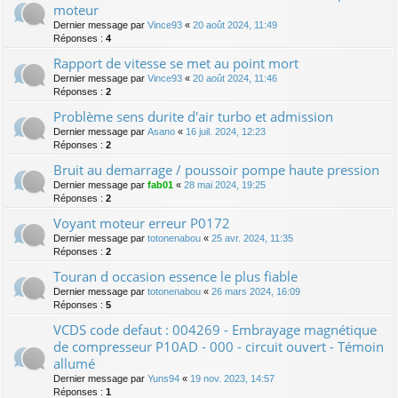
moteur
Dernier message par
Vince93
«
20 août 2024, 11:49
Réponses :
4
Rapport de vitesse se met au point mort
Dernier message par
Vince93
«
20 août 2024, 11:46
Réponses :
2
Problème sens durite d'air turbo et admission
Dernier message par
Asano
«
16 juil. 2024, 12:23
Réponses :
2
Bruit au demarrage / poussoir pompe haute pression
Dernier message par
fab01
«
28 mai 2024, 19:25
Réponses :
2
Voyant moteur erreur P0172
Dernier message par
totonenabou
«
25 avr. 2024, 11:35
Réponses :
2
Touran d occasion essence le plus fiable
Dernier message par
totonenabou
«
26 mars 2024, 16:09
Réponses :
5
VCDS code defaut : 004269 - Embrayage magnétique
de compresseur P10AD - 000 - circuit ouvert - Témoin
allumé
Dernier message par
Yuns94
«
19 nov. 2023, 14:57
Réponses :
1