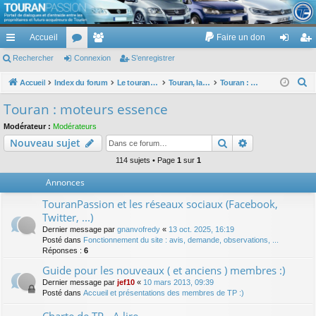
TouranPassion
Accueil
Faire un don
Le forum des propriétaires ou futurs acquéreurs du Volkswagen Touran
cc
Rechercher
or
Connexion
e
S’enregistrer
on
’e
ès
u
m
ne
nr
R
Accueil
Index du forum
Le touran dans ses versions I (V1 V2 V3) et II ...
Touran, la mécanique : moteurs, boites, transmissions, freins, direction, roues
Touran : moteurs essence
e
ra
m
br
xi
eg
Touran : moteurs essence
c
pi
s
es
on
ist
Modérateur :
Modérateurs
h
Rechercher
Recherche av
Nouveau sujet
de
re
e
r
114 sujets • Page
1
sur
1
r
c
Annonces
h
TouranPassion et les réseaux sociaux (Facebook,
e
Twitter, ...)
r
Dernier message par
gnanvofredy
«
13 oct. 2025, 16:19
Posté dans
Fonctionnement du site : avis, demande, observations, ...
Réponses :
6
Guide pour les nouveaux ( et anciens ) membres :)
Dernier message par
jef10
«
10 mars 2013, 09:39
Posté dans
Accueil et présentations des membres de TP :)