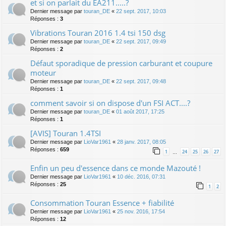
et si on parlait du EA211.....?
Dernier message par
touran_DE
«
22 sept. 2017, 10:03
Réponses :
3
Vibrations Touran 2016 1.4 tsi 150 dsg
Dernier message par
touran_DE
«
22 sept. 2017, 09:49
Réponses :
2
Défaut sporadique de pression carburant et coupure
moteur
Dernier message par
touran_DE
«
22 sept. 2017, 09:48
Réponses :
1
comment savoir si on dispose d'un FSI ACT....?
Dernier message par
touran_DE
«
01 août 2017, 17:25
Réponses :
1
[AVIS] Touran 1.4TSI
Dernier message par
LioVar1961
«
28 janv. 2017, 08:05
Réponses :
659
1
24
25
26
27
…
Enfin un peu d'essence dans ce monde Mazouté !
Dernier message par
LioVar1961
«
10 déc. 2016, 07:31
Réponses :
25
1
2
Consommation Touran Essence + fiabilité
Dernier message par
LioVar1961
«
25 nov. 2016, 17:54
Réponses :
12