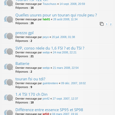
Dernier message par
Touschuss
«
14 sept. 2008, 20:59
Réponses :
16
Quelles usures pour un touran qui roule peu ?
Dernier message par
fab01
«
28 août 2008, 11:34
Réponses :
26
1
2
prezzo gpl
Dernier message par
peyo
«
20 juil. 2008, 01:38
Réponses :
2
SVP, conso réele du 1,6 FSI ? et du TSI ?
Dernier message par
webjo
«
24 mai 2008, 22:21
Réponses :
21
Batterie
Dernier message par
webjo
«
21 mars 2008, 22:54
Réponses :
2
touran fsi ou tdi?
Dernier message par
guimbretiere
«
09 déc. 2007, 18:02
Réponses :
9
1.4 TSI 170 ch Din
Dernier message par
pm42
«
27 sept. 2007, 12:37
Réponses :
18
Différence entre essence SP95 et SP98
Dernier message par
jef10
«
04 mars 2007, 19:16