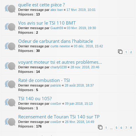
quelle est cette pièce ?
Dernier message par
alex ban
«
17 févr. 2019, 10:01
Réponses :
13
Vos avis sur le TSI 110 BMT
Dernier message par
Gauth59
«
03 févr. 2019, 19:30
Réponses :
2
Odeur de carburant dans l'habitacle
Dernier message par
curtis newton
«
03 déc. 2018, 15:42
Réponses :
30
1
2
voyant moteur tsi et autres problèmes...
Dernier message par
charly0238
«
28 nov. 2018, 20:46
Réponses :
14
Raté de combustion - TSI
Dernier message par
patrizio
«
28 août 2018, 18:37
Réponses :
5
TSI 140 ou 105?
Dernier message par
cool1er
«
09 juin 2018, 15:13
Réponses :
1
Recensement de Touran TSi 140 sur TP
Dernier message par
cool1er
«
26 févr. 2018, 14:49
Réponses :
176
1
5
6
7
8
…