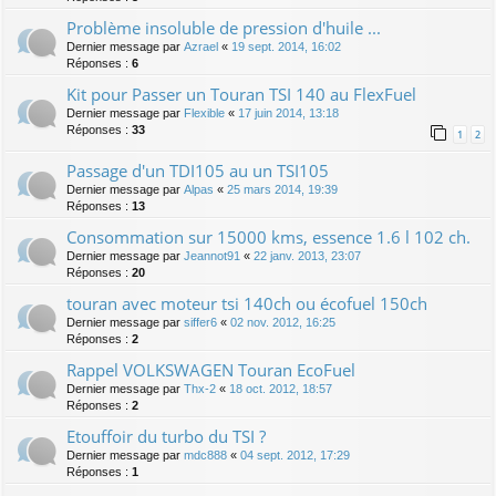
Problème insoluble de pression d'huile ...
Dernier message par
Azrael
«
19 sept. 2014, 16:02
Réponses :
6
Kit pour Passer un Touran TSI 140 au FlexFuel
Dernier message par
Flexible
«
17 juin 2014, 13:18
Réponses :
33
1
2
Passage d'un TDI105 au un TSI105
Dernier message par
Alpas
«
25 mars 2014, 19:39
Réponses :
13
Consommation sur 15000 kms, essence 1.6 l 102 ch.
Dernier message par
Jeannot91
«
22 janv. 2013, 23:07
Réponses :
20
touran avec moteur tsi 140ch ou écofuel 150ch
Dernier message par
siffer6
«
02 nov. 2012, 16:25
Réponses :
2
Rappel VOLKSWAGEN Touran EcoFuel
Dernier message par
Thx-2
«
18 oct. 2012, 18:57
Réponses :
2
Etouffoir du turbo du TSI ?
Dernier message par
mdc888
«
04 sept. 2012, 17:29
Réponses :
1