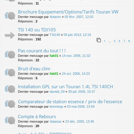
Réponses :
11
Brochure Equipement/Options/Tarifs Touran VW
Dernier message par
Antares
«
05 févr. 2007, 12:02
Réponses :
2
TSI 140 ou TDI105
Dernier message par
TSI140
«
05 juin 2014, 12:19
Réponses :
192
1
5
6
7
8
…
Pas courant du tout ! ! !
Dernier message par
fab01
«
14 nov. 2006, 21:32
Réponses :
22
Bruit d'eau clim
Dernier message par
fab01
«
24 oct. 2006, 14:23
Réponses :
5
Installation GPL sur un Touran 1.4L TSI 140CH
Dernier message par
davidd_59
«
30 juil. 2006, 15:37
Comparateur de station essence / prix de l'essence
Dernier message par
lemmings
«
03 mai 2006, 14:59
Compte à Rebours
Dernier message par
Satanas
«
23 déc. 2005, 13:48
Réponses :
20