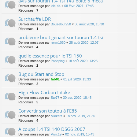
avis sur touran 1.4 Tsi 140 boite 6 méca
Dernier message par
loic-44
«
08 févr. 2021, 17:45
Réponses :
7
Surchauffe LDR
Dernier message par
Bouzelouf250
«
30 août 2020, 15:30
Réponses :
1
problème bruit génant sur touran 1.4 tsi
Dernier message par
ronin1030
«
28 août 2020, 12:07
Réponses :
4
quelle essence pour le TSI 150
Dernier message par
Papaping
«
18 août 2020, 13:25
Réponses :
2
Bug du Start and Stop
Dernier message par
fab01
«
01 juil. 2020, 13:33
Réponses :
2
High Flow Carbon Intake
Dernier message par
Ste77
«
30 avr. 2020, 18:45
Réponses :
5
Convertir son toutou à l'E85
Dernier message par
Mickets
«
18 nov. 2019, 21:36
Réponses :
4
A coups 1.4 TSI 140 DSG6 2007
Dernier message par
Vivix19
«
02 nov. 2019, 15:43