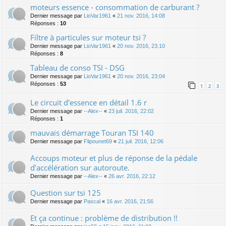
moteurs essence - consommation de carburant ?
Dernier message par
LioVar1961
«
21 nov. 2016, 14:08
Réponses :
10
Filtre à particules sur moteur tsi ?
Dernier message par
LioVar1961
«
20 nov. 2016, 23:10
Réponses :
8
Tableau de conso TSI - DSG
Dernier message par
LioVar1961
«
20 nov. 2016, 23:04
Réponses :
53
1
2
3
Le circuit d'essence en détail 1.6 r
Dernier message par
--Alex--
«
23 juil. 2016, 22:02
Réponses :
1
mauvais démarrage Touran TSI 140
Dernier message par
Flipounet69
«
21 juil. 2016, 12:06
Accoups moteur et plus de réponse de la pédale
d'accélération sur autoroute.
Dernier message par
--Alex--
«
26 avr. 2016, 22:12
Question sur tsi 125
Dernier message par
Pascal
«
16 avr. 2016, 21:56
Et ça continue : problème de distribution !!