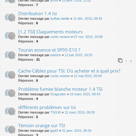
Dernier message par
jsn59
«
15 janv. 2016, 11:02
Réponses :
7
Distribution 1.4 tsi
Dernier message par
buffalo debile
«
11 déc. 2015, 09:43
Réponses :
6
[1.2 TSI] Claquements moteurs
Dernier message par
curtis newton
«
07 nov. 2015, 19:08
Réponses :
4
Touran essence et SP95-E10 ?
Dernier message par
patrizio
«
12 juin 2015, 18:53
Réponses :
31
1
2
Cache-Câbles pour TSI: Où acheter et à quel prix?
Dernier message par
curtis newton
«
12 mai 2015, 09:04
Réponses :
6
Problème fumée blanche moteur 1.4 TSi
Dernier message par
Dragvador
«
19 mars 2015, 09:43
Réponses :
4
différents problèmes sur tsi
Dernier message par
TSI140
«
11 mars 2015, 09:29
Réponses :
5
Témoin orange sur TSI
Dernier message par
jpg43
«
31 janv. 2015, 08:34
Réponses :
3