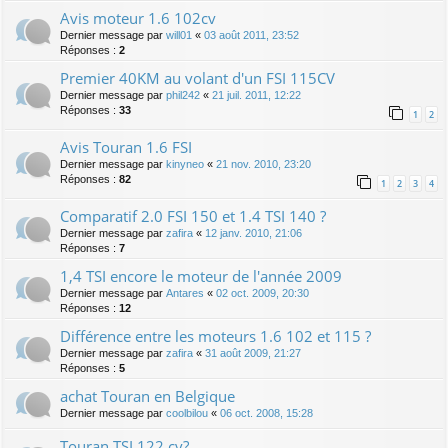
Avis moteur 1.6 102cv
Dernier message par
will01
«
03 août 2011, 23:52
Réponses :
2
Premier 40KM au volant d'un FSI 115CV
Dernier message par
phil242
«
21 juil. 2011, 12:22
Réponses :
33
1
2
Avis Touran 1.6 FSI
Dernier message par
kinyneo
«
21 nov. 2010, 23:20
Réponses :
82
1
2
3
4
Comparatif 2.0 FSI 150 et 1.4 TSI 140 ?
Dernier message par
zafira
«
12 janv. 2010, 21:06
Réponses :
7
1,4 TSI encore le moteur de l'année 2009
Dernier message par
Antares
«
02 oct. 2009, 20:30
Réponses :
12
Différence entre les moteurs 1.6 102 et 115 ?
Dernier message par
zafira
«
31 août 2009, 21:27
Réponses :
5
achat Touran en Belgique
Dernier message par
coolbilou
«
06 oct. 2008, 15:28
Touran TSI 122 cv?