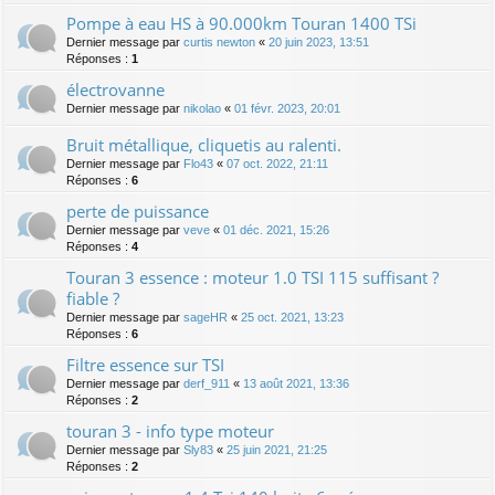
Pompe à eau HS à 90.000km Touran 1400 TSi
Dernier message par
curtis newton
«
20 juin 2023, 13:51
Réponses :
1
électrovanne
Dernier message par
nikolao
«
01 févr. 2023, 20:01
Bruit métallique, cliquetis au ralenti.
Dernier message par
Flo43
«
07 oct. 2022, 21:11
Réponses :
6
perte de puissance
Dernier message par
veve
«
01 déc. 2021, 15:26
Réponses :
4
Touran 3 essence : moteur 1.0 TSI 115 suffisant ?
fiable ?
Dernier message par
sageHR
«
25 oct. 2021, 13:23
Réponses :
6
Filtre essence sur TSI
Dernier message par
derf_911
«
13 août 2021, 13:36
Réponses :
2
touran 3 - info type moteur
Dernier message par
Sly83
«
25 juin 2021, 21:25
Réponses :
2