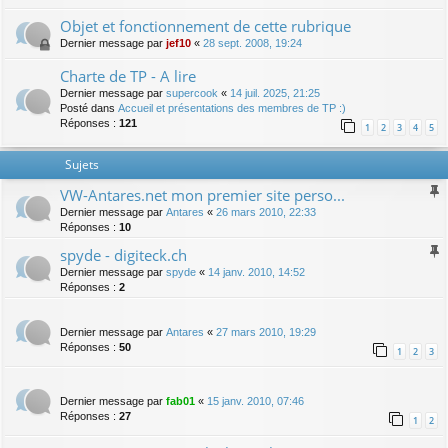
Objet et fonctionnement de cette rubrique
Dernier message par
jef10
«
28 sept. 2008, 19:24
Charte de TP - A lire
Dernier message par
supercook
«
14 juil. 2025, 21:25
Posté dans
Accueil et présentations des membres de TP :)
Réponses :
121
1
2
3
4
5
Sujets
VW-Antares.net mon premier site perso...
Dernier message par
Antares
«
26 mars 2010, 22:33
Réponses :
10
spyde - digiteck.ch
Dernier message par
spyde
«
14 janv. 2010, 14:52
Réponses :
2
Dernier message par
Antares
«
27 mars 2010, 19:29
Réponses :
50
1
2
3
Dernier message par
fab01
«
15 janv. 2010, 07:46
Réponses :
27
1
2