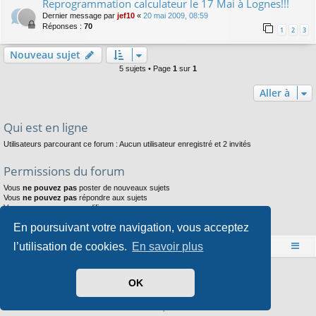
Reprogrammation calculateur le 17 Mai à Lognes!!!
Dernier message par
jef10
«
20 mai 2009, 08:59
Réponses :
70
1
2
3
Nouveau sujet
5 sujets • Page
1
sur
1
Aller à
Qui est en ligne
Utilisateurs parcourant ce forum : Aucun utilisateur enregistré et 2 invités
Permissions du forum
Vous
ne pouvez pas
poster de nouveaux sujets
Vous
ne pouvez pas
répondre aux sujets
Vous
ne pouvez pas
modifier vos messages
Vous
ne pouvez pas
supprimer vos messages
En poursuivant votre navigation, vous acceptez
Vous
ne pouvez pas
joindre des fichiers
l’utilisation de cookies.
En savoir plus
Accueil
Index du forum
Développé par
phpBB
® Forum Software © phpBB Limited
OK
Style par
Arty
- phpBB 3.3 par MrGaby
Traduit par
phpBB-fr.com
Confidentialité
|
Conditions