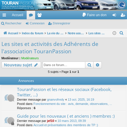
TouranPassion
Accueil
Faire un don
Le forum des propriétaires ou futurs acquéreurs du Volkswagen Touran
cc
Rechercher
or
Connexion
e
S’enregistrer
on
’e
ès
u
m
ne
nr
R
Accueil
Index du forum
La vie du site TP :)
Notre association
Les sites et activités des Adhérents de l'association TouranPassion
e
ra
m
br
xi
eg
Les sites et activités des Adhérents de
c
pi
s
es
on
ist
l'association TouranPassion
h
de
re
e
Modérateur :
Modérateurs
Rechercher
Recherche av
Nouveau sujet
r
r
c
5 sujets • Page
1
sur
1
h
Annonces
e
TouranPassion et les réseaux sociaux (Facebook,
r
Twitter, ...)
Dernier message par
gnanvofredy
«
13 oct. 2025, 16:19
Posté dans
Fonctionnement du site : avis, demande, observations, ...
Réponses :
6
Guide pour les nouveaux ( et anciens ) membres :)
Dernier message par
jef10
«
10 mars 2013, 09:39
Posté dans
Accueil et présentations des membres de TP :)