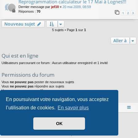
Reprogrammation calculateur le 17 Mai à Lognes!!!
Dernier message par
jef10
«
20 mai 2009, 08:59
Réponses :
70
1
2
3
Nouveau sujet
5 sujets • Page
1
sur
1
Aller à
Qui est en ligne
Utilisateurs parcourant ce forum : Aucun utilisateur enregistré et 1 invité
Permissions du forum
Vous
ne pouvez pas
poster de nouveaux sujets
Vous
ne pouvez pas
répondre aux sujets
Vous
ne pouvez pas
modifier vos messages
Vous
ne pouvez pas
supprimer vos messages
En poursuivant votre navigation, vous acceptez
Vous
ne pouvez pas
joindre des fichiers
l’utilisation de cookies.
En savoir plus
Accueil
Index du forum
Développé par
phpBB
® Forum Software © phpBB Limited
OK
Style par
Arty
- phpBB 3.3 par MrGaby
Traduit par
phpBB-fr.com
Confidentialité
|
Conditions