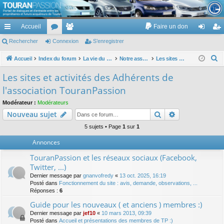
TouranPassion
Accueil
Faire un don
Le forum des propriétaires ou futurs acquéreurs du Volkswagen Touran
cc
Rechercher
or
Connexion
e
S’enregistrer
on
’e
ès
u
m
ne
nr
R
Accueil
Index du forum
La vie du site TP :)
Notre association
Les sites et activités des Adhérents de l'association TouranPassion
e
ra
m
br
xi
eg
Les sites et activités des Adhérents de
c
pi
s
es
on
ist
l'association TouranPassion
h
de
re
e
Modérateur :
Modérateurs
Rechercher
Recherche av
Nouveau sujet
r
r
c
5 sujets • Page
1
sur
1
h
Annonces
e
TouranPassion et les réseaux sociaux (Facebook,
r
Twitter, ...)
Dernier message par
gnanvofredy
«
13 oct. 2025, 16:19
Posté dans
Fonctionnement du site : avis, demande, observations, ...
Réponses :
6
Guide pour les nouveaux ( et anciens ) membres :)
Dernier message par
jef10
«
10 mars 2013, 09:39
Posté dans
Accueil et présentations des membres de TP :)