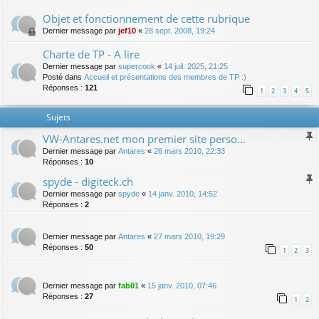
Objet et fonctionnement de cette rubrique
Dernier message par
jef10
«
28 sept. 2008, 19:24
Charte de TP - A lire
Dernier message par
supercook
«
14 juil. 2025, 21:25
Posté dans
Accueil et présentations des membres de TP :)
Réponses :
121
1
2
3
4
5
Sujets
VW-Antares.net mon premier site perso...
Dernier message par
Antares
«
26 mars 2010, 22:33
Réponses :
10
spyde - digiteck.ch
Dernier message par
spyde
«
14 janv. 2010, 14:52
Réponses :
2
Dernier message par
Antares
«
27 mars 2010, 19:29
Réponses :
50
1
2
3
Dernier message par
fab01
«
15 janv. 2010, 07:46
Réponses :
27
1
2