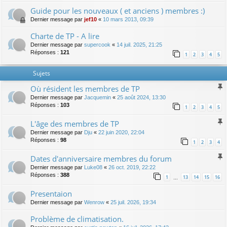
Guide pour les nouveaux ( et anciens ) membres :)
Dernier message par
jef10
«
10 mars 2013, 09:39
Charte de TP - A lire
Dernier message par
supercook
«
14 juil. 2025, 21:25
Réponses :
121
1
2
3
4
5
Sujets
Où résident les membres de TP
Dernier message par
Jacquemin
«
25 août 2024, 13:30
Réponses :
103
1
2
3
4
5
L'âge des membres de TP
Dernier message par
Dju
«
22 juin 2020, 22:04
Réponses :
98
1
2
3
4
Dates d'anniversaire membres du forum
Dernier message par
Luke08
«
26 oct. 2019, 22:22
Réponses :
388
1
13
14
15
16
…
Presentaion
Dernier message par
Wenrow
«
25 juil. 2026, 19:34
Problème de climatisation.