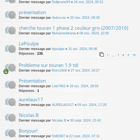
Dernier message par
Doliprane93
«
24 nov. 2024, 00:51
présentation
Dernier message par
Autoccaz
«
20 nov. 2024, 08:30
cherche touran 1 phase 2 couleur gris (2007/2010)
Dernier message par
Mohameddraria
«
08 nov. 2024, 22:05
LePoulpe
Dernier message par
lepoulpe
«
31 oct. 2024, 05:06
Réponses :
235
1
7
8
9
10
…
Probleme sur touran 1.9 tdi
Dernier message par
Roro1600
«
27 oct. 2024, 18:27
Présentation
Dernier message par
Lolo7602
«
19 oct. 2024, 18:55
Réponses :
1
aurelauv17
Dernier message par
AURELAUV17
«
04 oct. 2024, 17:20
Nicolas B
Dernier message par
Nicolas B
«
30 sept. 2024, 23:42
Bonjour!
Dernier message par
Delf2607
«
22 sept. 2024, 07:11