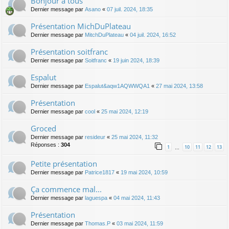
Bonjour à tous
Dernier message par
Asano
«
07 juil. 2024, 18:35
Présentation MichDuPlateau
Dernier message par
MitchDuPlateau
«
04 juil. 2024, 16:52
Présentation soitfranc
Dernier message par
Soitfranc
«
19 juin 2024, 18:39
Espalut
Dernier message par
Espalut&aqw1AQWWQA1
«
27 mai 2024, 13:58
Présentation
Dernier message par
cool
«
25 mai 2024, 12:19
Groced
Dernier message par
resideur
«
25 mai 2024, 11:32
Réponses :
304
1
10
11
12
13
…
Petite présentation
Dernier message par
Patrice1817
«
19 mai 2024, 10:59
Ça commence mal...
Dernier message par
laguespa
«
04 mai 2024, 11:43
Présentation
Dernier message par
Thomas.P
«
03 mai 2024, 11:59