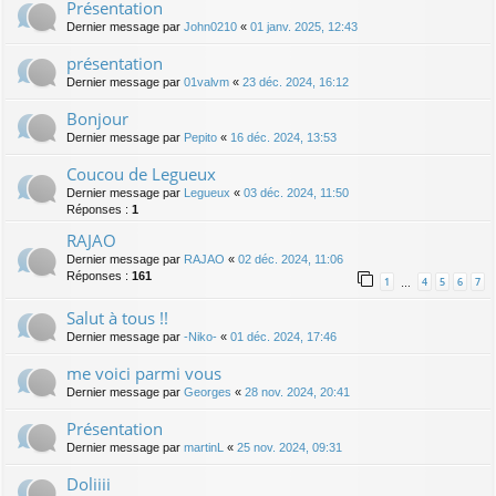
Présentation
Dernier message par
John0210
«
01 janv. 2025, 12:43
présentation
Dernier message par
01valvm
«
23 déc. 2024, 16:12
Bonjour
Dernier message par
Pepito
«
16 déc. 2024, 13:53
Coucou de Legueux
Dernier message par
Legueux
«
03 déc. 2024, 11:50
Réponses :
1
RAJAO
Dernier message par
RAJAO
«
02 déc. 2024, 11:06
Réponses :
161
1
4
5
6
7
…
Salut à tous !!
Dernier message par
-Niko-
«
01 déc. 2024, 17:46
me voici parmi vous
Dernier message par
Georges
«
28 nov. 2024, 20:41
Présentation
Dernier message par
martinL
«
25 nov. 2024, 09:31
Doliiii