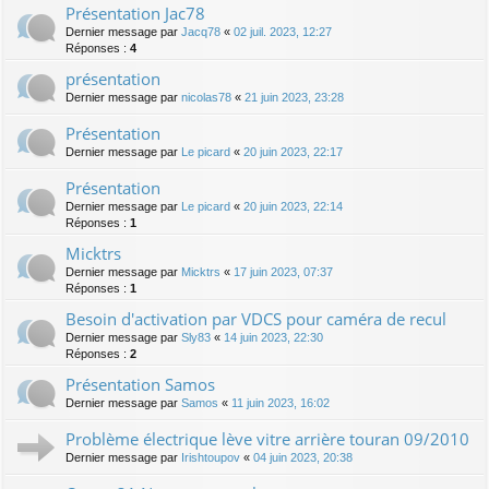
Présentation Jac78
Dernier message par
Jacq78
«
02 juil. 2023, 12:27
Réponses :
4
présentation
Dernier message par
nicolas78
«
21 juin 2023, 23:28
Présentation
Dernier message par
Le picard
«
20 juin 2023, 22:17
Présentation
Dernier message par
Le picard
«
20 juin 2023, 22:14
Réponses :
1
Micktrs
Dernier message par
Micktrs
«
17 juin 2023, 07:37
Réponses :
1
Besoin d'activation par VDCS pour caméra de recul
Dernier message par
Sly83
«
14 juin 2023, 22:30
Réponses :
2
Présentation Samos
Dernier message par
Samos
«
11 juin 2023, 16:02
Problème électrique lève vitre arrière touran 09/2010
Dernier message par
Irishtoupov
«
04 juin 2023, 20:38