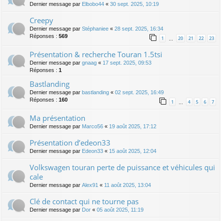
Dernier message par
Elbobo44
«
30 sept. 2025, 10:19
Creepy
Dernier message par
Stéphaniee
«
28 sept. 2025, 16:34
Réponses :
569
1
20
21
22
23
…
Présentation & recherche Touran 1.5tsi
Dernier message par
gnaag
«
17 sept. 2025, 09:53
Réponses :
1
Bastlanding
Dernier message par
bastlanding
«
02 sept. 2025, 16:49
Réponses :
160
1
4
5
6
7
…
Ma présentation
Dernier message par
Marco56
«
19 août 2025, 17:12
Présentation d’edeon33
Dernier message par
Edeon33
«
15 août 2025, 12:04
Volkswagen touran perte de puissance et véhicules qui
cale
Dernier message par
Alex91
«
11 août 2025, 13:04
Clé de contact qui ne tourne pas
Dernier message par
Dor
«
05 août 2025, 11:19