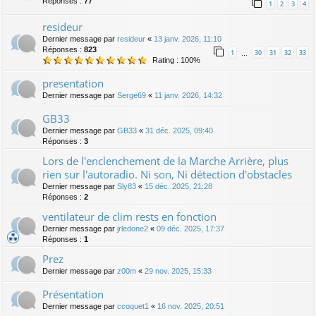
Réponses :
77
1
2
3
4
resideur
Dernier message par
resideur
«
13 janv. 2026, 11:10
Réponses :
823
1
30
31
32
33
…
Rating : 100%
presentation
Dernier message par
Serge69
«
11 janv. 2026, 14:32
GB33
Dernier message par
GB33
«
31 déc. 2025, 09:40
Réponses :
3
Lors de l'enclenchement de la Marche Arrière, plus
rien sur l'autoradio. Ni son, Ni détection d'obstacles
Dernier message par
Sly83
«
15 déc. 2025, 21:28
Réponses :
2
ventilateur de clim rests en fonction
Dernier message par
jrledone2
«
09 déc. 2025, 17:37
Réponses :
1
Prez
Dernier message par
z00m
«
29 nov. 2025, 15:33
Présentation
Dernier message par
ccoquet1
«
16 nov. 2025, 20:51