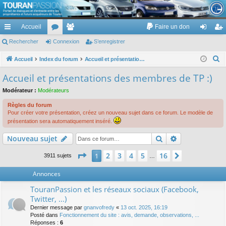
TouranPassion
Accueil
Faire un don
Le forum des propriétaires ou futurs acquéreurs du Volkswagen Touran
cc
Rechercher
or
Connexion
e
S’enregistrer
on
’e
ès
u
m
ne
nr
R
Accueil
Index du forum
Accueil et présentations des membres de TP :)
e
ra
m
br
xi
eg
Accueil et présentations des membres de TP :)
c
pi
s
es
on
ist
Modérateur :
Modérateurs
h
de
re
e
Règles du forum
Pour créer votre présentation, créez un nouveau sujet dans ce forum. Le modèle de
r
r
présentation sera automatiquement inséré.
c
Rechercher
Recherche av
h
Nouveau sujet
e
Page
1
sur
16
2
3
4
5
16
1
Suivante
3911 sujets
…
r
Annonces
TouranPassion et les réseaux sociaux (Facebook,
Twitter, ...)
Dernier message par
gnanvofredy
«
13 oct. 2025, 16:19
Posté dans
Fonctionnement du site : avis, demande, observations, ...
Réponses :
6