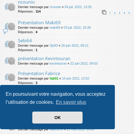
ncounio
Dernier message par
ncounio
«
04 juil. 2022, 13:35
Réponses :
114
1
2
3
4
5
Présentation Maki69
Dernier message par
maki69
«
03 juil. 2022, 19:39
Réponses :
4
Sebi64
Dernier message par
Sly83
«
26 juin 2022, 09:21
Réponses :
1
présentation Kevintouran
Dernier message par
kevintouran
«
22 juin 2022, 09:03
Présentation Fabrice
Dernier message par
fab01
«
10 juin 2022, 13:02
Réponses :
3
présentation kelly0602
En poursuivant votre navigation, vous acceptez
Dernier message par
fab01
«
10 juin 2022, 12:58
Réponses :
1
l’utilisation de cookies.
En savoir plus
Présentation Frédo 31
Dernier message par
fredo 31
«
24 mai 2022, 10:23
OK
Présentation
Dernier message par
Max3nce
«
23 mai 2022, 14:28