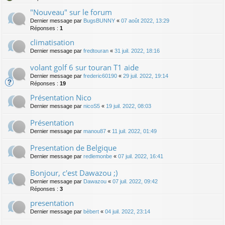
"Nouveau" sur le forum
Dernier message par
BugsBUNNY
«
07 août 2022, 13:29
Réponses :
1
climatisation
Dernier message par
fredtouran
«
31 juil. 2022, 18:16
volant golf 6 sur touran T1 aide
Dernier message par
frederic60190
«
29 juil. 2022, 19:14
Réponses :
19
Présentation Nico
Dernier message par
nicoS5
«
19 juil. 2022, 08:03
Présentation
Dernier message par
manou87
«
11 juil. 2022, 01:49
Presentation de Belgique
Dernier message par
redlemonbe
«
07 juil. 2022, 16:41
Bonjour, c'est Dawazou ;)
Dernier message par
Dawazou
«
07 juil. 2022, 09:42
Réponses :
3
presentation
Dernier message par
bèbert
«
04 juil. 2022, 23:14