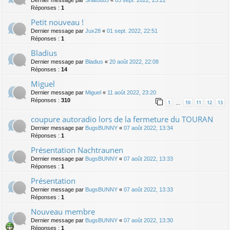
Dernier message par
Shatou85
«
03 sept. 2022, 23:22
Réponses :
1
Petit nouveau !
Dernier message par
Jux28
«
01 sept. 2022, 22:51
Réponses :
1
Bladius
Dernier message par
Bladius
«
20 août 2022, 22:08
Réponses :
14
Miguel
Dernier message par
Miguel
«
11 août 2022, 23:20
Réponses :
310
1
10
11
12
13
…
coupure autoradio lors de la fermeture du TOURAN
Dernier message par
BugsBUNNY
«
07 août 2022, 13:34
Réponses :
1
Présentation Nachtraunen
Dernier message par
BugsBUNNY
«
07 août 2022, 13:33
Réponses :
1
Présentation
Dernier message par
BugsBUNNY
«
07 août 2022, 13:33
Réponses :
1
Nouveau membre
Dernier message par
BugsBUNNY
«
07 août 2022, 13:30
Réponses :
1