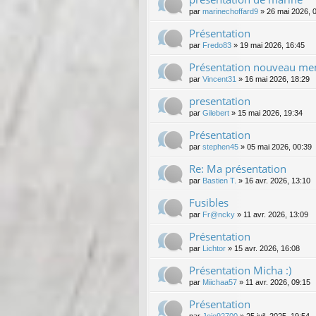
par
marinechoffard9
»
26 mai 2026, 
Présentation
par
Fredo83
»
19 mai 2026, 16:45
Présentation nouveau m
par
Vincent31
»
16 mai 2026, 18:29
presentation
par
Gilebert
»
15 mai 2026, 19:34
Présentation
par
stephen45
»
05 mai 2026, 00:39
Re: Ma présentation
par
Bastien T.
»
16 avr. 2026, 13:10
Fusibles
par
Fr@ncky
»
11 avr. 2026, 13:09
Présentation
par
Lichtor
»
15 avr. 2026, 16:08
Présentation Micha :)
par
Miichaa57
»
11 avr. 2026, 09:15
Présentation
par
Jojo92700
»
25 juil. 2025, 19:54