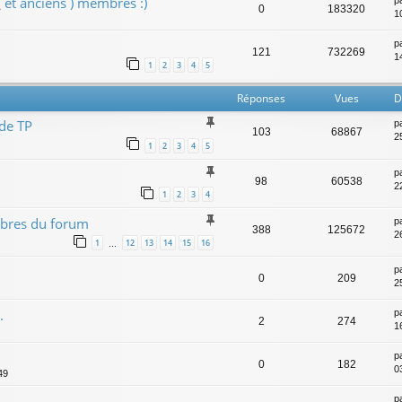
 et anciens ) membres :)
p
0
183320
1
p
121
732269
14
1
2
3
4
5
Réponses
Vues
D
de TP
p
103
68867
2
1
2
3
4
5
p
98
60538
2
1
2
3
4
mbres du forum
p
388
125672
2
1
12
13
14
15
16
…
p
0
209
25
.
p
2
274
16
p
0
182
03
49
p