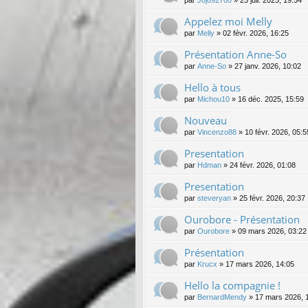
Appelez moi Melly
par
Melly
»
02 févr. 2026, 16:25
Présentation Anne-So
par
Anne-So
»
27 janv. 2026, 10:02
Hello à tous
par
Michou10
»
16 déc. 2025, 15:59
Nouveau
par
Vincenzo88
»
10 févr. 2026, 05:5
Presentation
par
Hdman
»
24 févr. 2026, 01:08
Presentation
par
steveryan
»
25 févr. 2026, 20:37
Ourobore - Présentation
par
Ourobore
»
09 mars 2026, 03:22
Présentation
par
Krucx
»
17 mars 2026, 14:05
Hello la compagnie !
par
BernardMendy
»
17 mars 2026, 