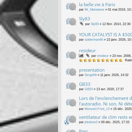
la belle vie à Paris
par
Mr_Manatane
»
01 mai 2019, 10:
Sly83
par
Sly83
»
12 févr. 2014, 22:30
YOUR CATALYST IS A $500
par
spiderman66
»
22 janv. 2026, 15
resideur
par
resideur
»
23 nov. 2008,
Ratin
presentation
par
Serge69
»
11 janv. 2026, 14:32
GB33
par
GB33
»
13 avr. 2020, 17:37
Lors de l'enclenchement de
l'autoradio. Ni son, Ni dét
par
Monoski.Fred_13
»
15 déc. 2025
ventilateur de clim rests 
par
jrledone2
»
09 déc. 2025, 17:33
Prez