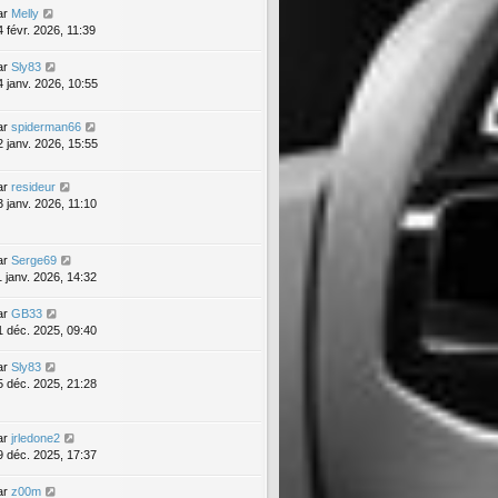
ar
Melly
4 févr. 2026, 11:39
ar
Sly83
4 janv. 2026, 10:55
ar
spiderman66
2 janv. 2026, 15:55
ar
resideur
3 janv. 2026, 11:10
ar
Serge69
1 janv. 2026, 14:32
ar
GB33
1 déc. 2025, 09:40
ar
Sly83
5 déc. 2025, 21:28
ar
jrledone2
9 déc. 2025, 17:37
ar
z00m