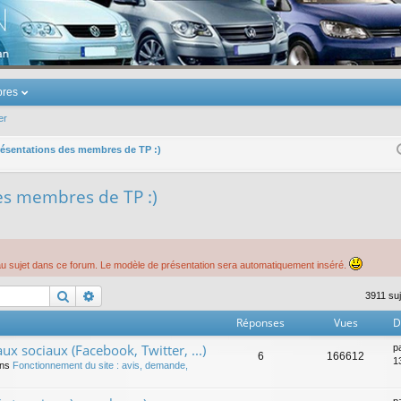
u Volkswagen Touran
res
er
résentations des membres de TP :)
des membres de TP :)
au sujet dans ce forum. Le modèle de présentation sera automatiquement inséré.
Rechercher
Recherche avancée
3911 su
Réponses
Vues
D
ux sociaux (Facebook, Twitter, ...)
p
6
166612
1
ans
Fonctionnement du site : avis, demande,