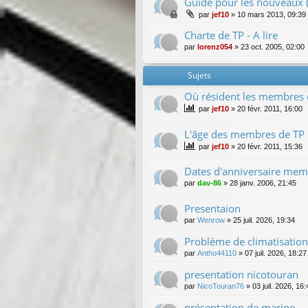
Guide pour les nouveaux (
par
jef10
»
10 mars 2013, 09:39
Charte de TP - A lire
par
lorenz054
»
23 oct. 2005, 02:00
Sujets
Où résident les membres 
par
jef10
»
20 févr. 2011, 16:00
L'âge des membres de TP
par
jef10
»
20 févr. 2011, 15:36
Dates d'anniversaire me
par
dav-86
»
28 janv. 2006, 21:45
Presentaion
par
Wenrow
»
25 juil. 2026, 19:34
Problème de climatisation
par
Antho44110
»
07 juil. 2026, 18:27
presentation nicotouran
par
NicoTouran76
»
03 juil. 2026, 16:
présentation de marine