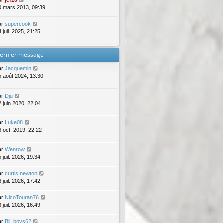
ar
jef10
0 mars 2013, 09:39
ar
supercook
 juil. 2025, 21:25
ernier message
ar
Jacquemin
5 août 2024, 13:30
ar
Dju
2 juin 2020, 22:04
ar
Luke08
6 oct. 2019, 22:22
ar
Wenrow
 juil. 2026, 19:34
ar
curtis newton
 juil. 2026, 17:42
ar
NicoTouran76
 juil. 2026, 16:49
ar
Bil_boys62