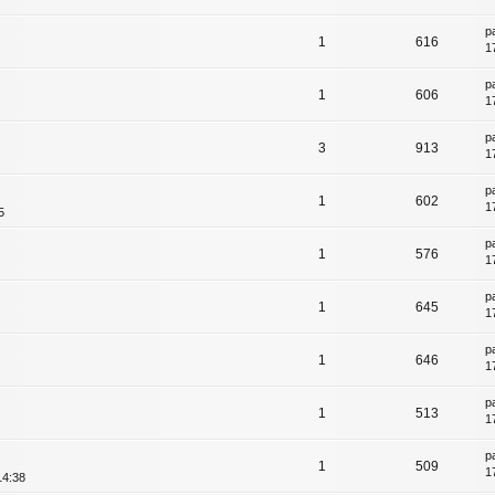
p
1
616
1
p
1
606
1
p
3
913
1
p
1
602
1
5
p
1
576
1
p
1
645
1
p
1
646
1
p
1
513
1
p
1
509
1
14:38