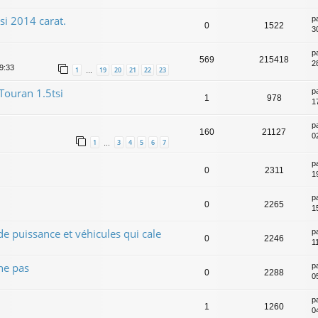
i 2014 carat.
p
0
1522
3
p
569
215418
2
09:33
1
19
20
21
22
23
…
Touran 1.5tsi
p
1
978
1
p
160
21127
0
1
3
4
5
6
7
…
p
0
2311
1
p
0
2265
1
e puissance et véhicules qui cale
p
0
2246
1
ne pas
p
0
2288
0
p
1
1260
0