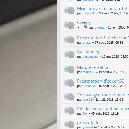
Mon nouveau Touran 1.4ts
par
Elbobo44
»
30 sept. 2025, 10:19
Creepy
par
creepy
»
15 avr. 2008, 
Présentation & recherche 
par
gnaag
»
17 sept. 2025, 09:51
Bastlanding
par
bastlanding
»
13 mai 2010, 09:55
Ma présentation
par
Marco56
»
19 août 2025, 17:12
Présentation d’edeon33
par
Edeon33
»
15 août 2025, 12:04
Volkswagen touran perte d
par
Alex91
»
11 août 2025, 13:04
Clé de contact qui ne tour
par
Dor
»
05 août 2025, 11:19
presentation
par
yorouid
»
01 août 2025, 15:47