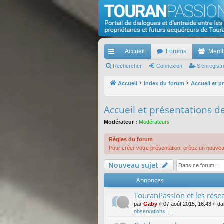
TouranPassion
Le forum des propriétaires ou futurs acquéreurs d
Accueil
Forums
Memb
cc
Rechercher
Connexion
S’enregistr
ès
Accueil
Index du forum
Accueil et p
ra
Accueil et présentations 
pi
Modérateur :
Modérateurs
de
Règles du forum
Pour créer votre présentation, créez un nouve
Nouveau sujet
Annonces
TouranPassion et les résea
par
Gaby
»
07 août 2015, 16:43
» d
observations, ...