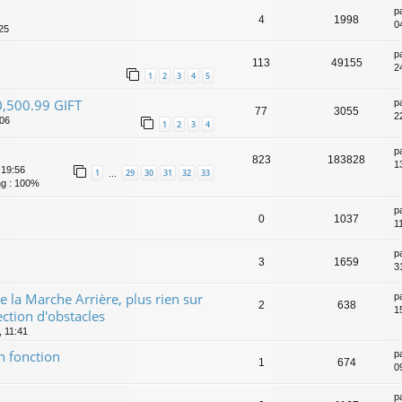
p
4
1998
0
25
p
113
49155
2
1
2
3
4
5
,500.99 GIFT
p
77
3055
2
:06
1
2
3
4
p
823
183828
1
 19:56
1
29
30
31
32
33
…
g : 100%
p
0
1037
1
p
3
1659
3
 la Marche Arrière, plus rien sur
p
2
638
1
ection d'obstacles
, 11:41
en fonction
p
1
674
0
p