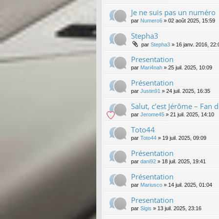
Je ne suis pas un numéro
par
Numero6
»
02 août 2025, 15:59
Stepha3
par
Stepha3
»
16 janv. 2016, 22:
Presentation
par
Mari4nah
»
25 juil. 2025, 10:09
Présentation
par
Justin91
»
24 juil. 2025, 16:35
Salut, c’est Jérôme – Fan 
par
Jerome45
»
21 juil. 2025, 14:10
Toto44
par
Toto44
»
19 juil. 2025, 09:09
Présentation
par
dani92
»
18 juil. 2025, 19:41
Présentation
par
Mariusco
»
14 juil. 2025, 01:04
Presentation
par
Sigis
»
13 juil. 2025, 23:16