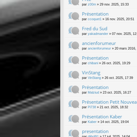
par
z00m
»
29 nov. 2025, 15:33
Présentation
par
ccoquet1
»
16 nov. 2025, 20:51
Fred du Sud
par
yakadmander
»
07 nov. 2025, 12
ancienforumeur
par
ancienforumeur
»
20 mars 2016,
Présentation
par
chibani
»
26 oct. 2025, 19:29
VinStang
par
VinStang
»
26 oct. 2025, 17:39
Présentation
par
Malziud
»
23 oct. 2025, 16:27
Présentation Petit Nouve
par
Pi738
»
21 oct. 2025, 18:32
Présentation Kaber
par
Kaber
»
14 oct. 2025, 19:04
presentation
par
djibril91
»
17 juil. 2025, 14:04