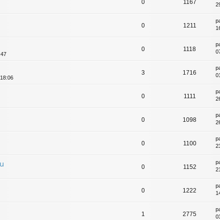
0
1167
2
p
0
1211
1
p
0
1118
0
:47
p
3
1716
0
 18:06
p
0
1111
2
p
0
1098
2
p
0
1100
2
au
p
0
1152
2
p
0
1222
1
p
1
2775
0