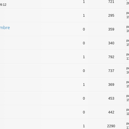
1
721
2
09:12
p
1
295
1
embre
p
0
359
1
p
0
340
1
p
1
792
1
p
0
737
1
p
1
369
1
p
0
453
1
p
0
442
1
p
1
2290
1