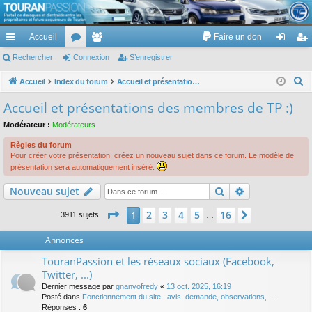
TouranPassion
Accueil
Faire un don
Le forum des propriétaires ou futurs acquéreurs du Volkswagen Touran
cc
Rechercher
or
Connexion
e
S’enregistrer
on
’e
ès
u
m
ne
nr
R
Accueil
Index du forum
Accueil et présentations des membres de TP :)
e
ra
m
br
xi
eg
Accueil et présentations des membres de TP :)
c
pi
s
es
on
ist
Modérateur :
Modérateurs
h
de
re
e
Règles du forum
Pour créer votre présentation, créez un nouveau sujet dans ce forum. Le modèle de
r
r
présentation sera automatiquement inséré.
c
Rechercher
Recherche av
h
Nouveau sujet
e
Page
1
sur
16
2
3
4
5
16
1
Suivante
3911 sujets
…
r
Annonces
TouranPassion et les réseaux sociaux (Facebook,
Twitter, ...)
Dernier message par
gnanvofredy
«
13 oct. 2025, 16:19
Posté dans
Fonctionnement du site : avis, demande, observations, ...
Réponses :
6