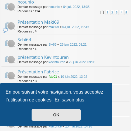
ncounio
Dernier message par
ncounio
«
04 juil. 2022, 13:35
Réponses :
114
1
2
3
4
5
Présentation Maki69
Dernier message par
maki69
«
03 juil. 2022, 19:39
Réponses :
4
Sebi64
Dernier message par
Sly83
«
26 juin 2022, 09:21
Réponses :
1
présentation Kevintouran
Dernier message par
kevintouran
«
22 juin 2022, 09:03
Présentation Fabrice
Dernier message par
fab01
«
10 juin 2022, 13:02
Réponses :
3
présentation kelly0602
En poursuivant votre navigation, vous acceptez
Dernier message par
fab01
«
10 juin 2022, 12:58
Réponses :
1
l’utilisation de cookies.
En savoir plus
Présentation Frédo 31
Dernier message par
fredo 31
«
24 mai 2022, 10:23
OK
Présentation
Dernier message par
Max3nce
«
23 mai 2022, 14:28