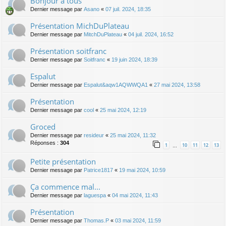
Bonjour à tous
Dernier message par
Asano
«
07 juil. 2024, 18:35
Présentation MichDuPlateau
Dernier message par
MitchDuPlateau
«
04 juil. 2024, 16:52
Présentation soitfranc
Dernier message par
Soitfranc
«
19 juin 2024, 18:39
Espalut
Dernier message par
Espalut&aqw1AQWWQA1
«
27 mai 2024, 13:58
Présentation
Dernier message par
cool
«
25 mai 2024, 12:19
Groced
Dernier message par
resideur
«
25 mai 2024, 11:32
Réponses :
304
1
10
11
12
13
…
Petite présentation
Dernier message par
Patrice1817
«
19 mai 2024, 10:59
Ça commence mal...
Dernier message par
laguespa
«
04 mai 2024, 11:43
Présentation
Dernier message par
Thomas.P
«
03 mai 2024, 11:59