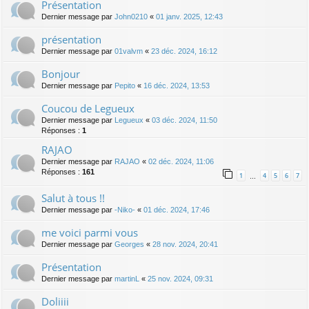
Présentation
Dernier message par
John0210
«
01 janv. 2025, 12:43
présentation
Dernier message par
01valvm
«
23 déc. 2024, 16:12
Bonjour
Dernier message par
Pepito
«
16 déc. 2024, 13:53
Coucou de Legueux
Dernier message par
Legueux
«
03 déc. 2024, 11:50
Réponses :
1
RAJAO
Dernier message par
RAJAO
«
02 déc. 2024, 11:06
Réponses :
161
1
4
5
6
7
…
Salut à tous !!
Dernier message par
-Niko-
«
01 déc. 2024, 17:46
me voici parmi vous
Dernier message par
Georges
«
28 nov. 2024, 20:41
Présentation
Dernier message par
martinL
«
25 nov. 2024, 09:31
Doliiii