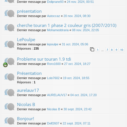
Dernier message par
Doliprane93
«
24 nov. 2024, 00:51
présentation
Dernier message par
Autoccaz
«
20 nov. 2024, 08:30
cherche touran 1 phase 2 couleur gris (2007/2010)
Dernier message par
Mohameddraria
«
08 nov. 2024, 22:05
LePoulpe
Dernier message par
lepoulpe
«
31 oct. 2024, 05:06
Réponses :
235
1
7
8
9
10
…
Probleme sur touran 1.9 tdi
Dernier message par
Roro1600
«
27 oct. 2024, 18:27
Présentation
Dernier message par
Lolo7602
«
19 oct. 2024, 18:55
Réponses :
1
aurelauv17
Dernier message par
AURELAUV17
«
04 oct. 2024, 17:20
Nicolas B
Dernier message par
Nicolas B
«
30 sept. 2024, 23:42
Bonjour!
Dernier message par
Delf2607
«
22 sept. 2024, 07:11