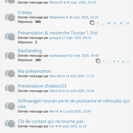
Dernier message par
Elbobo44
«
30 sept. 2025, 10:19
Creepy
Dernier message par
Stéphaniee
«
28 sept. 2025, 16:34
Réponses :
569
1
20
21
22
23
…
Présentation & recherche Touran 1.5tsi
Dernier message par
gnaag
«
17 sept. 2025, 09:53
Réponses :
1
Bastlanding
Dernier message par
bastlanding
«
02 sept. 2025, 16:49
Réponses :
160
1
4
5
6
7
…
Ma présentation
Dernier message par
Marco56
«
19 août 2025, 17:12
Présentation d’edeon33
Dernier message par
Edeon33
«
15 août 2025, 12:04
Volkswagen touran perte de puissance et véhicules qui
cale
Dernier message par
Alex91
«
11 août 2025, 13:04
Clé de contact qui ne tourne pas
Dernier message par
Dor
«
05 août 2025, 11:19