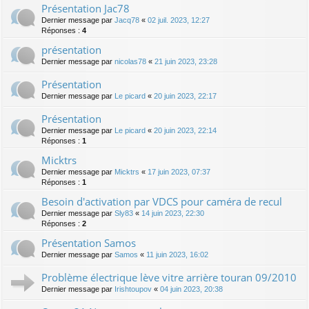
Présentation Jac78
Dernier message par
Jacq78
«
02 juil. 2023, 12:27
Réponses :
4
présentation
Dernier message par
nicolas78
«
21 juin 2023, 23:28
Présentation
Dernier message par
Le picard
«
20 juin 2023, 22:17
Présentation
Dernier message par
Le picard
«
20 juin 2023, 22:14
Réponses :
1
Micktrs
Dernier message par
Micktrs
«
17 juin 2023, 07:37
Réponses :
1
Besoin d'activation par VDCS pour caméra de recul
Dernier message par
Sly83
«
14 juin 2023, 22:30
Réponses :
2
Présentation Samos
Dernier message par
Samos
«
11 juin 2023, 16:02
Problème électrique lève vitre arrière touran 09/2010
Dernier message par
Irishtoupov
«
04 juin 2023, 20:38