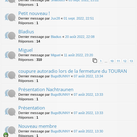
Dernier message par
Shatou85
«
03 sept. 2022, 23:22
Réponses :
1
Petit nouveau !
Dernier message par
Jux28
«
01 sept. 2022, 22:51
Réponses :
1
Bladius
Dernier message par
Bladius
«
20 août 2022, 22:08
Réponses :
14
Miguel
Dernier message par
Miguel
«
11 août 2022, 23:20
Réponses :
310
1
10
11
12
13
…
coupure autoradio lors de la fermeture du TOURAN
Dernier message par
BugsBUNNY
«
07 août 2022, 13:34
Réponses :
1
Présentation Nachtraunen
Dernier message par
BugsBUNNY
«
07 août 2022, 13:33
Réponses :
1
Présentation
Dernier message par
BugsBUNNY
«
07 août 2022, 13:33
Réponses :
1
Nouveau membre
Dernier message par
BugsBUNNY
«
07 août 2022, 13:30
Réponses :
1