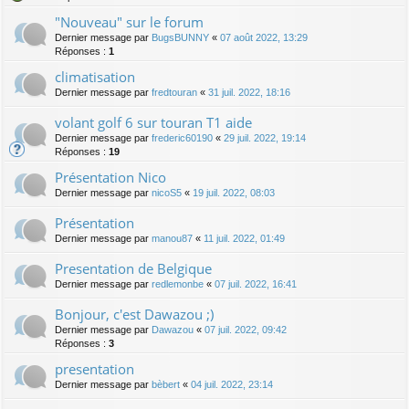
"Nouveau" sur le forum
Dernier message par
BugsBUNNY
«
07 août 2022, 13:29
Réponses :
1
climatisation
Dernier message par
fredtouran
«
31 juil. 2022, 18:16
volant golf 6 sur touran T1 aide
Dernier message par
frederic60190
«
29 juil. 2022, 19:14
Réponses :
19
Présentation Nico
Dernier message par
nicoS5
«
19 juil. 2022, 08:03
Présentation
Dernier message par
manou87
«
11 juil. 2022, 01:49
Presentation de Belgique
Dernier message par
redlemonbe
«
07 juil. 2022, 16:41
Bonjour, c'est Dawazou ;)
Dernier message par
Dawazou
«
07 juil. 2022, 09:42
Réponses :
3
presentation
Dernier message par
bèbert
«
04 juil. 2022, 23:14