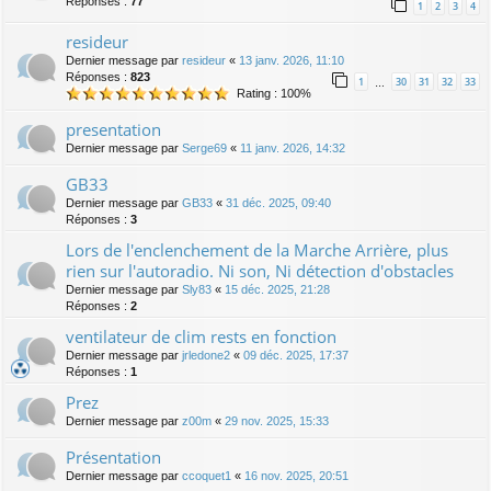
Réponses :
77
1
2
3
4
resideur
Dernier message par
resideur
«
13 janv. 2026, 11:10
Réponses :
823
1
30
31
32
33
…
Rating : 100%
presentation
Dernier message par
Serge69
«
11 janv. 2026, 14:32
GB33
Dernier message par
GB33
«
31 déc. 2025, 09:40
Réponses :
3
Lors de l'enclenchement de la Marche Arrière, plus
rien sur l'autoradio. Ni son, Ni détection d'obstacles
Dernier message par
Sly83
«
15 déc. 2025, 21:28
Réponses :
2
ventilateur de clim rests en fonction
Dernier message par
jrledone2
«
09 déc. 2025, 17:37
Réponses :
1
Prez
Dernier message par
z00m
«
29 nov. 2025, 15:33
Présentation
Dernier message par
ccoquet1
«
16 nov. 2025, 20:51