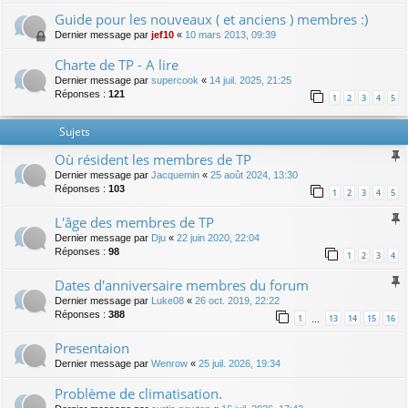
Guide pour les nouveaux ( et anciens ) membres :)
Dernier message par
jef10
«
10 mars 2013, 09:39
Charte de TP - A lire
Dernier message par
supercook
«
14 juil. 2025, 21:25
Réponses :
121
1
2
3
4
5
Sujets
Où résident les membres de TP
Dernier message par
Jacquemin
«
25 août 2024, 13:30
Réponses :
103
1
2
3
4
5
L'âge des membres de TP
Dernier message par
Dju
«
22 juin 2020, 22:04
Réponses :
98
1
2
3
4
Dates d'anniversaire membres du forum
Dernier message par
Luke08
«
26 oct. 2019, 22:22
Réponses :
388
1
13
14
15
16
…
Presentaion
Dernier message par
Wenrow
«
25 juil. 2026, 19:34
Problème de climatisation.