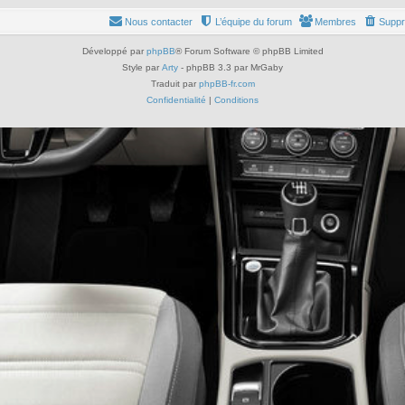
Nous contacter
L’équipe du forum
Membres
Suppr
Développé par
phpBB
® Forum Software © phpBB Limited
Style par
Arty
- phpBB 3.3 par MrGaby
Traduit par
phpBB-fr.com
Confidentialité
|
Conditions