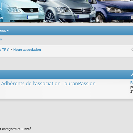
u Volkswagen Touran
res
er
e TP :)
Notre association
D
es Adhérents de l'association TouranPassion
R
p
2
 enregistré et 1 invité