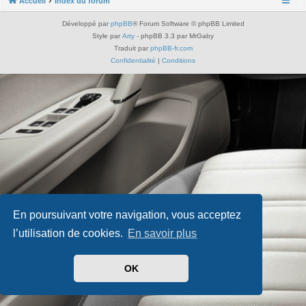
Accueil
Index du forum
Développé par
phpBB
® Forum Software © phpBB Limited
Style par
Arty
- phpBB 3.3 par MrGaby
Traduit par
phpBB-fr.com
Confidentialité
|
Conditions
En poursuivant votre navigation, vous acceptez
l’utilisation de cookies.
En savoir plus
OK