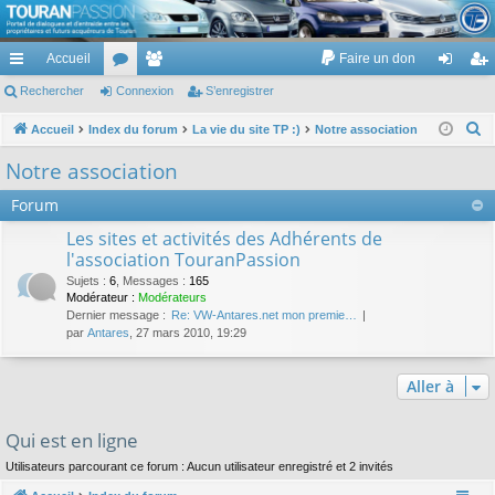
TouranPassion
Accueil
Faire un don
Le forum des propriétaires ou futurs acquéreurs du Volkswagen Touran
cc
Rechercher
or
Connexion
e
S’enregistrer
on
’e
ès
u
m
ne
nr
R
Accueil
Index du forum
La vie du site TP :)
Notre association
e
ra
m
br
xi
eg
Notre association
c
pi
s
es
on
ist
Forum
h
de
re
e
Les sites et activités des Adhérents de
r
l'association TouranPassion
r
c
Sujets
:
6
,
Messages
:
165
Modérateur :
Modérateurs
h
Dernier message :
Re: VW-Antares.net mon premie…
e
par
Antares
, 27 mars 2010, 19:29
r
Aller à
Qui est en ligne
Utilisateurs parcourant ce forum : Aucun utilisateur enregistré et 2 invités