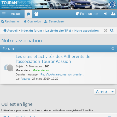
TouranPassion
Accueil
Faire un don
Le forum des propriétaires ou futurs acquéreurs du Volkswagen Touran
cc
Rechercher
or
Connexion
e
S’enregistrer
on
’e
ès
u
m
ne
nr
R
Accueil
Index du forum
La vie du site TP :)
Notre association
e
ra
m
br
xi
eg
Notre association
c
pi
s
es
on
ist
Forum
h
de
re
e
Les sites et activités des Adhérents de
r
l'association TouranPassion
r
c
Sujets
:
6
,
Messages
:
165
Modérateur :
Modérateurs
h
Dernier message :
Re: VW-Antares.net mon premie…
e
par
Antares
, 27 mars 2010, 19:29
r
Aller à
Qui est en ligne
Utilisateurs parcourant ce forum : Aucun utilisateur enregistré et 2 invités