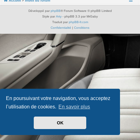
Accueil
Index du forum
Développé par
phpBB
® Forum Software © phpBB Limited
Style par
Arty
- phpBB 3.3 par MrGaby
Traduit par
phpBB-fr.com
Confidentialité
|
Conditions
En poursuivant votre navigation, vous acceptez
l’utilisation de cookies.
En savoir plus
OK