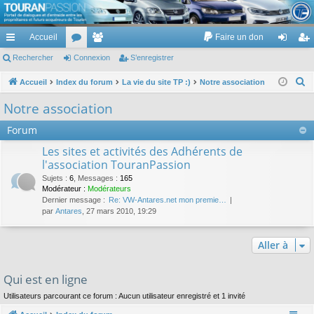
TouranPassion
Accueil
Faire un don
Le forum des propriétaires ou futurs acquéreurs du Volkswagen Touran
cc
Rechercher
or
Connexion
e
S’enregistrer
on
’e
ès
u
m
ne
nr
R
Accueil
Index du forum
La vie du site TP :)
Notre association
e
ra
m
br
xi
eg
Notre association
c
pi
s
es
on
ist
Forum
h
de
re
e
Les sites et activités des Adhérents de
r
l'association TouranPassion
r
c
Sujets
:
6
,
Messages
:
165
Modérateur :
Modérateurs
h
Dernier message :
Re: VW-Antares.net mon premie…
e
par
Antares
, 27 mars 2010, 19:29
r
Aller à
Qui est en ligne
Utilisateurs parcourant ce forum : Aucun utilisateur enregistré et 1 invité