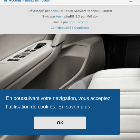
Accueil
Index du forum
Développé par
phpBB
® Forum Software © phpBB Limited
Style par
Arty
- phpBB 3.3 par MrGaby
Traduit par
phpBB-fr.com
Confidentialité
|
Conditions
En poursuivant votre navigation, vous acceptez
l’utilisation de cookies.
En savoir plus
OK