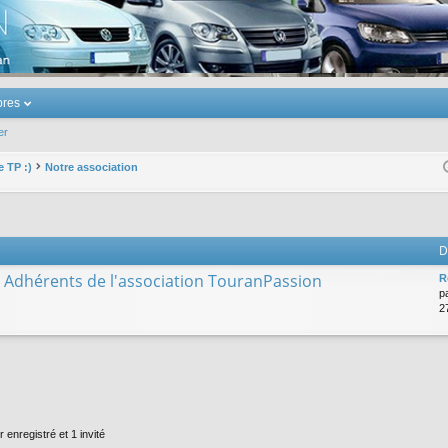
u Volkswagen Touran
res
er
e TP :)
Notre association
D
es Adhérents de l'association TouranPassion
R
p
2
 enregistré et 1 invité