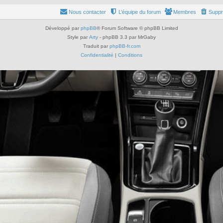
Nous contacter
L’équipe du forum
Membres
Suppr
Développé par
phpBB
® Forum Software © phpBB Limited
Style par
Arty
- phpBB 3.3 par MrGaby
Traduit par
phpBB-fr.com
Confidentialité
|
Conditions