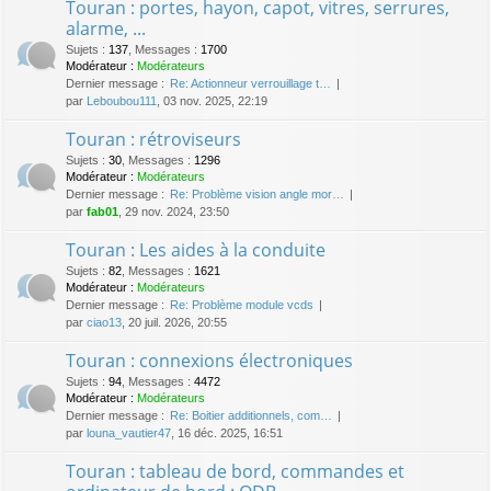
Touran : portes, hayon, capot, vitres, serrures,
alarme, ...
Sujets
:
137
,
Messages
:
1700
Modérateur :
Modérateurs
Dernier message :
Re: Actionneur verrouillage t…
par
Leboubou111
, 03 nov. 2025, 22:19
Touran : rétroviseurs
Sujets
:
30
,
Messages
:
1296
Modérateur :
Modérateurs
Dernier message :
Re: Problème vision angle mor…
par
fab01
, 29 nov. 2024, 23:50
Touran : Les aides à la conduite
Sujets
:
82
,
Messages
:
1621
Modérateur :
Modérateurs
Dernier message :
Re: Problème module vcds
par
ciao13
, 20 juil. 2026, 20:55
Touran : connexions électroniques
Sujets
:
94
,
Messages
:
4472
Modérateur :
Modérateurs
Dernier message :
Re: Boitier additionnels, com…
par
louna_vautier47
, 16 déc. 2025, 16:51
Touran : tableau de bord, commandes et