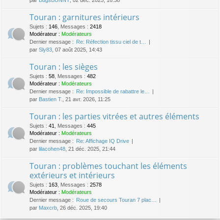
Touran : garnitures intérieurs
Sujets
:
146
,
Messages
:
2418
Modérateur :
Modérateurs
Dernier message :
Re: Réfection tissu ciel de t…
par
Sly83
, 07 août 2025, 14:43
Touran : les sièges
Sujets
:
58
,
Messages
:
482
Modérateur :
Modérateurs
Dernier message :
Re: Impossible de rabattre le…
par
Bastien T.
, 21 avr. 2026, 11:25
Touran : les parties vitrées et autres éléments
Sujets
:
41
,
Messages
:
445
Modérateur :
Modérateurs
Dernier message :
Re: Affichage IQ Drive
par
lilacohen48
, 21 déc. 2025, 21:44
Touran : problèmes touchant les éléments
extérieurs et intérieurs
Sujets
:
163
,
Messages
:
2578
Modérateur :
Modérateurs
Dernier message :
Roue de secours Touran 7 plac…
par
Maxcrb
, 26 déc. 2025, 19:40