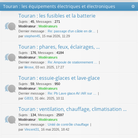
Touran : les équipements électriques et électroniques
Touran : les fusibles et la batterie
Sujets
:
45
,
Messages
:
271
Modérateur :
Modérateurs
Dernier message :
Re: passage d'un câble en dir…
par
stephen45
, 15 mai 2026, 11:29
Touran : phares, feux, éclairages, ...
Sujets
:
176
,
Messages
:
4184
Modérateur :
Modérateurs
Dernier message :
Re: Ampoule de stationnement …
par
lilirose
, 03 oct. 2025, 17:27
Touran : essuie-glaces et lave-glace
Sujets
:
59
,
Messages
:
950
Modérateur :
Modérateurs
Dernier message :
Re: Pb Lave glace AV /AR sur …
par
GB33
, 31 déc. 2025, 10:11
Touran : ventilation, chauffage, climatisation ...
Sujets
:
134
,
Messages
:
2597
Modérateur :
Modérateurs
Dernier message :
Unité de contrôle chauffage
par
Vincent31
, 16 mai 2026, 18:42