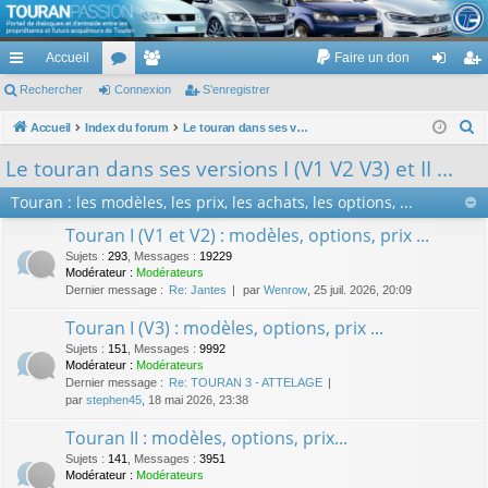
TouranPassion
Accueil
Faire un don
Le forum des propriétaires ou futurs acquéreurs du Volkswagen Touran
cc
Rechercher
or
Connexion
e
S’enregistrer
on
’e
ès
u
m
ne
nr
R
Accueil
Index du forum
Le touran dans ses versions I (V1 V2 V3) et II ...
e
ra
m
br
xi
eg
Le touran dans ses versions I (V1 V2 V3) et II ...
c
pi
s
es
on
ist
Touran : les modèles, les prix, les achats, les options, ...
h
de
re
e
Touran I (V1 et V2) : modèles, options, prix ...
r
r
Sujets
:
293
,
Messages
:
19229
c
Modérateur :
Modérateurs
Dernier message :
Re: Jantes
par
Wenrow
, 25 juil. 2026, 20:09
h
e
Touran I (V3) : modèles, options, prix ...
r
Sujets
:
151
,
Messages
:
9992
Modérateur :
Modérateurs
Dernier message :
Re: TOURAN 3 - ATTELAGE
par
stephen45
, 18 mai 2026, 23:38
Touran II : modèles, options, prix...
Sujets
:
141
,
Messages
:
3951
Modérateur :
Modérateurs