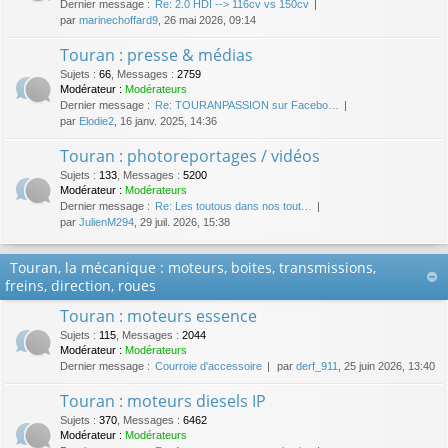
Dernier message :
Re: 2.0 HDI --> 116cv vs 150cv
par
marinechoffard9
, 26 mai 2026, 09:14
Touran : presse & médias
Sujets
:
66
,
Messages
:
2759
Modérateur :
Modérateurs
Dernier message :
Re: TOURANPASSION sur Facebo…
par
Elodie2
, 16 janv. 2025, 14:36
Touran : photoreportages / vidéos
Sujets
:
133
,
Messages
:
5200
Modérateur :
Modérateurs
Dernier message :
Re: Les toutous dans nos tout…
par
JulienM294
, 29 juil. 2026, 15:38
Touran, la mécanique : moteurs, boites, transmissions,
freins, direction, roues
Touran : moteurs essence
Sujets
:
115
,
Messages
:
2044
Modérateur :
Modérateurs
Dernier message :
Courroie d'accessoire
par
derf_911
, 25 juin 2026, 13:40
Touran : moteurs diesels IP
Sujets
:
370
,
Messages
:
6462
Modérateur :
Modérateurs