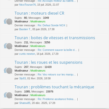
Dernier message :
Re: Accoups moteur au ralenti…
par
NicoTouran76
, 15 juil. 2026, 21:07
Touran : moteurs diesel CR
Sujets
:
80
,
Messages
:
1049
Modérateur :
Modérateurs
Dernier message :
Re: Defaut Sonde NOX
par
Bastien T.
, 05 juin 2026, 17:38
Touran : boites de vitesses et transmissions
Sujets
:
211
,
Messages
:
3256
Modérateur :
Modérateurs
Dernier message :
Re: Comment sauver la boîte d…
par
curtis newton
, 16 juil. 2026, 17:29
Touran : les roues et les suspensions
Sujets
:
207
,
Messages
:
11420
Modérateur :
Modérateurs
Dernier message :
Re: Vos retours sur les marqu…
par
Sly83
, 01 févr. 2026, 18:58
Touran : problèmes touchant la mécanique
Sujets
:
1085
,
Messages
:
15976
Modérateur :
Modérateurs
Dernier message :
Re: Probleme assitance freina…
par
Shatou85
, 20 déc. 2025, 17:28