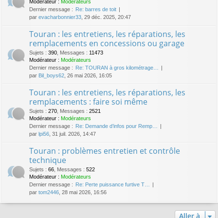
Modérateur :
Modérateurs
Dernier message :
Re: barres de toit
par
evacharbonnier33
, 29 déc. 2025, 20:47
Touran : les entretiens, les réparations, les
remplacements en concessions ou garage
Sujets
:
390
,
Messages
:
11473
Modérateur :
Modérateurs
Dernier message :
Re: TOURAN à gros kilométrage…
par
Bil_boys62
, 26 mai 2026, 16:05
Touran : les entretiens, les réparations, les
remplacements : faire soi même
Sujets
:
270
,
Messages
:
2521
Modérateur :
Modérateurs
Dernier message :
Re: Demande d’infos pour Remp…
par
lpi56
, 31 juil. 2026, 14:47
Touran : problèmes entretien et contrôle
technique
Sujets
:
66
,
Messages
:
522
Modérateur :
Modérateurs
Dernier message :
Re: Perte puissance furtive T…
par
tom2446
, 28 mai 2026, 16:56
Aller à