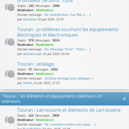
ordinateur de bord : ODB
Sujets
:
140
,
Messages
:
3396
Modérateur :
Modérateurs
Dernier message :
Re: Android Auto / Car Play s…
par
Vonceneil
, 03 juin 2026, 22:07
Touran : problèmes touchant les équipements
électriques et électroniques
Sujets
:
579
,
Messages
:
8014
Modérateur :
Modérateurs
Dernier message :
Re: Message "Error" : Porte i…
par
athmane.saib
, 01 juil. 2026, 02:45
Touran : attelage
Sujets
:
37
,
Messages
:
1832
Modérateur :
Modérateurs
Dernier message :
Schéma montage prise attelages
par
Toto44
, 21 juil. 2025, 17:07
Touran : les éléments et équipements extérieurs et
intérieurs
Touran : carrosserie et éléments de carrosserie
Sujets
:
110
,
Messages
:
3909
Modérateur :
Modérateurs
Dernier message :
Re: comment remetre une catad…
par
BugsBUNNY
, 02 déc. 2025, 16:38