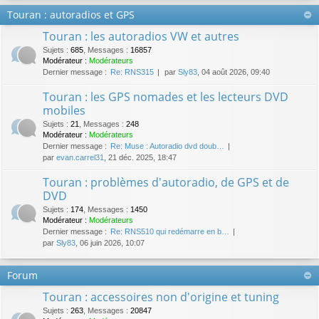
Touran : autoradios et GPS
Touran : les autoradios VW et autres
Sujets
:
685
,
Messages
:
16857
Modérateur :
Modérateurs
Dernier message :
Re: RNS315
par
Sly83
, 04 août 2026, 09:40
Touran : les GPS nomades et les lecteurs DVD
mobiles
Sujets
:
21
,
Messages
:
248
Modérateur :
Modérateurs
Dernier message :
Re: Muse : Autoradio dvd doub…
par
evan.carrel31
, 21 déc. 2025, 18:47
Touran : problèmes d'autoradio, de GPS et de
DVD
Sujets
:
174
,
Messages
:
1450
Modérateur :
Modérateurs
Dernier message :
Re: RNS510 qui redémarre en b…
par
Sly83
, 06 juin 2026, 10:07
Forum
Touran : accessoires non d'origine et tuning
Sujets
:
263
,
Messages
:
20847