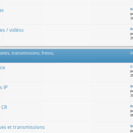
as
R
p
1
es / vidéos
R
p
29
ites, transmissions, freins,
D
nce
C
p
2
s IP
R
p
15
l CR
R
p
0
sses et transmissions
R
p