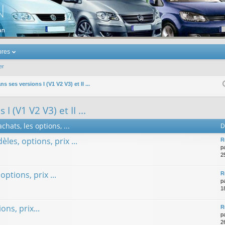
u Volkswagen Touran
res
er
s ses versions I (V1 V2 V3) et II ...
 (V1 V2 V3) et II ...
chats, les options, ...
D
èles, options, prix ...
R
p
25
options, prix ...
R
p
1
ons, prix...
R
p
2