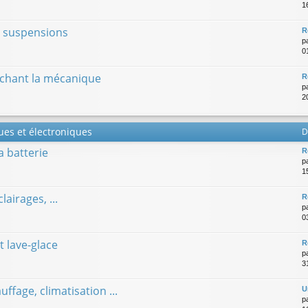
16
es suspensions
R
p
0
chant la mécanique
R
p
2
ues et électroniques
D
la batterie
R
p
1
lairages, ...
R
p
0
t lave-glace
R
p
3
uffage, climatisation ...
U
p