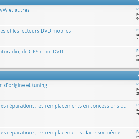
D
 VW et autres
R
p
0
es et les lecteurs DVD mobiles
R
p
2
utoradio, de GPS et de DVD
R
p
0
D
n d'origine et tuning
R
p
2
, les réparations, les remplacements en concessions ou
R
p
2
 les réparations, les remplacements : faire soi même
R
p