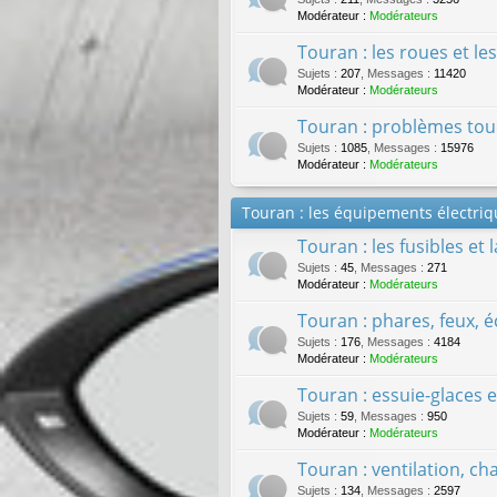
Modérateur :
Modérateurs
Touran : les roues et l
Sujets
:
207
,
Messages
:
11420
Modérateur :
Modérateurs
Touran : problèmes tou
Sujets
:
1085
,
Messages
:
15976
Modérateur :
Modérateurs
Touran : les équipements électriq
Touran : les fusibles et 
Sujets
:
45
,
Messages
:
271
Modérateur :
Modérateurs
Touran : phares, feux, éc
Sujets
:
176
,
Messages
:
4184
Modérateur :
Modérateurs
Touran : essuie-glaces e
Sujets
:
59
,
Messages
:
950
Modérateur :
Modérateurs
Touran : ventilation, cha
Sujets
:
134
,
Messages
:
2597