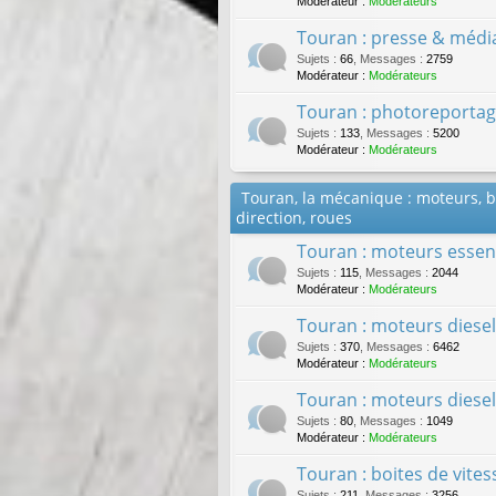
Modérateur :
Modérateurs
Touran : presse & médi
Sujets
:
66
,
Messages
:
2759
Modérateur :
Modérateurs
Touran : photoreportag
Sujets
:
133
,
Messages
:
5200
Modérateur :
Modérateurs
Touran, la mécanique : moteurs, bo
direction, roues
Touran : moteurs esse
Sujets
:
115
,
Messages
:
2044
Modérateur :
Modérateurs
Touran : moteurs diesel
Sujets
:
370
,
Messages
:
6462
Modérateur :
Modérateurs
Touran : moteurs diese
Sujets
:
80
,
Messages
:
1049
Modérateur :
Modérateurs
Touran : boites de vite
Sujets
:
211
,
Messages
:
3256