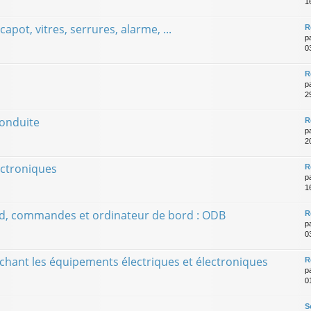
1
apot, vitres, serrures, alarme, ...
R
p
0
R
p
2
conduite
R
p
20
ectroniques
R
p
1
rd, commandes et ordinateur de bord : ODB
R
p
0
chant les équipements électriques et électroniques
R
p
01
S