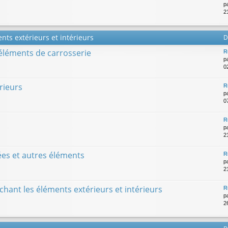
p
21
nts extérieurs et intérieurs
D
 éléments de carrosserie
R
p
0
rieurs
R
p
0
R
p
2
rées et autres éléments
R
p
2
hant les éléments extérieurs et intérieurs
R
p
2