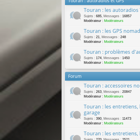
Touran : autoradios et GPS
Touran : les autoradios
Sujets
:
685
,
Messages
:
16857
Modérateur :
Modérateurs
Touran : les GPS nomad
Sujets
:
21
,
Messages
:
248
Modérateur :
Modérateurs
Touran : problèmes d'a
Sujets
:
174
,
Messages
:
1450
Modérateur :
Modérateurs
Forum
Touran : accessoires no
Sujets
:
263
,
Messages
:
20847
Modérateur :
Modérateurs
Touran : les entretiens
garage
Sujets
:
390
,
Messages
:
11473
Modérateur :
Modérateurs
Touran : les entretiens,
Sujets
:
270
,
Messages
:
2521