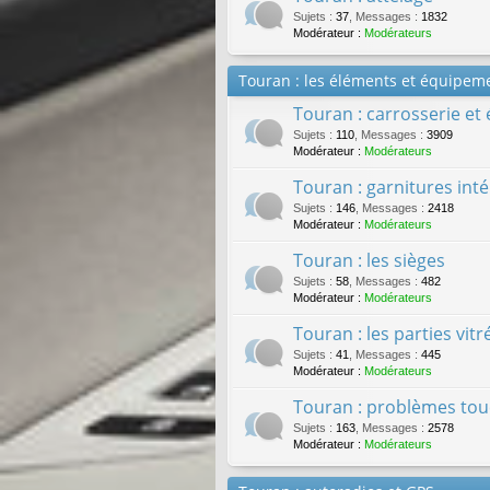
Sujets
:
37
,
Messages
:
1832
Modérateur :
Modérateurs
Touran : les éléments et équipeme
Touran : carrosserie et
Sujets
:
110
,
Messages
:
3909
Modérateur :
Modérateurs
Touran : garnitures inté
Sujets
:
146
,
Messages
:
2418
Modérateur :
Modérateurs
Touran : les sièges
Sujets
:
58
,
Messages
:
482
Modérateur :
Modérateurs
Touran : les parties vit
Sujets
:
41
,
Messages
:
445
Modérateur :
Modérateurs
Touran : problèmes touc
Sujets
:
163
,
Messages
:
2578
Modérateur :
Modérateurs