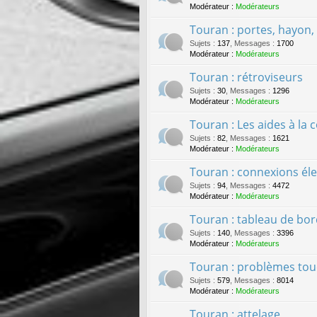
Modérateur :
Modérateurs
Touran : portes, hayon, c
Sujets
:
137
,
Messages
:
1700
Modérateur :
Modérateurs
Touran : rétroviseurs
Sujets
:
30
,
Messages
:
1296
Modérateur :
Modérateurs
Touran : Les aides à la 
Sujets
:
82
,
Messages
:
1621
Modérateur :
Modérateurs
Touran : connexions él
Sujets
:
94
,
Messages
:
4472
Modérateur :
Modérateurs
Touran : tableau de bo
Sujets
:
140
,
Messages
:
3396
Modérateur :
Modérateurs
Touran : problèmes tou
Sujets
:
579
,
Messages
:
8014
Modérateur :
Modérateurs
Touran : attelage