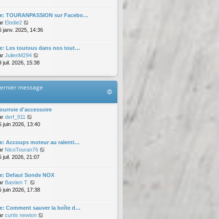
d
i
e
e
r
r
e: TOURANPASSION sur Facebo…
r
l
m
V
ar
Elodie2
n
e
e
o
6 janv. 2025, 14:36
i
d
s
i
e
e
s
r
r
e: Les toutous dans nos tout…
r
a
l
m
V
ar
JulienM294
n
g
e
e
o
 juil. 2026, 15:38
i
e
d
s
i
e
e
s
r
r
r
a
l
m
ernier message
n
g
e
e
i
e
d
s
e
e
s
ourroie d'accessoire
r
r
a
V
ar
derf_911
m
n
g
o
5 juin 2026, 13:40
e
i
e
i
s
e
r
s
e: Accoups moteur au ralenti…
r
l
a
V
ar
NicoTouran76
m
e
g
o
 juil. 2026, 21:07
e
d
e
i
s
e
r
s
e: Defaut Sonde NOX
r
l
a
V
ar
Bastien T.
n
e
g
o
5 juin 2026, 17:38
i
d
e
i
e
e
r
r
e: Comment sauver la boîte d…
r
l
m
V
ar
curtis newton
n
e
e