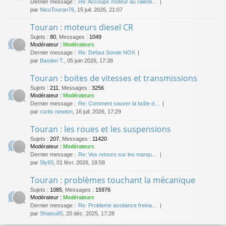
Dernier message :
Re: Accoups moteur au ralenti…
par
NicoTouran76
, 15 juil. 2026, 21:07
Touran : moteurs diesel CR
Sujets
:
80
,
Messages
:
1049
Modérateur :
Modérateurs
Dernier message :
Re: Defaut Sonde NOX
par
Bastien T.
, 05 juin 2026, 17:38
Touran : boites de vitesses et transmissions
Sujets
:
211
,
Messages
:
3256
Modérateur :
Modérateurs
Dernier message :
Re: Comment sauver la boîte d…
par
curtis newton
, 16 juil. 2026, 17:29
Touran : les roues et les suspensions
Sujets
:
207
,
Messages
:
11420
Modérateur :
Modérateurs
Dernier message :
Re: Vos retours sur les marqu…
par
Sly83
, 01 févr. 2026, 18:58
Touran : problèmes touchant la mécanique
Sujets
:
1085
,
Messages
:
15976
Modérateur :
Modérateurs
Dernier message :
Re: Probleme assitance freina…
par
Shatou85
, 20 déc. 2025, 17:28