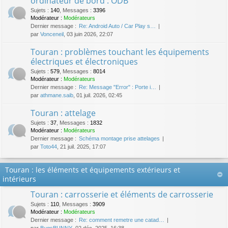
ordinateur de bord : ODB
Sujets
:
140
,
Messages
:
3396
Modérateur :
Modérateurs
Dernier message :
Re: Android Auto / Car Play s…
par
Vonceneil
, 03 juin 2026, 22:07
Touran : problèmes touchant les équipements
électriques et électroniques
Sujets
:
579
,
Messages
:
8014
Modérateur :
Modérateurs
Dernier message :
Re: Message "Error" : Porte i…
par
athmane.saib
, 01 juil. 2026, 02:45
Touran : attelage
Sujets
:
37
,
Messages
:
1832
Modérateur :
Modérateurs
Dernier message :
Schéma montage prise attelages
par
Toto44
, 21 juil. 2025, 17:07
Touran : les éléments et équipements extérieurs et
intérieurs
Touran : carrosserie et éléments de carrosserie
Sujets
:
110
,
Messages
:
3909
Modérateur :
Modérateurs
Dernier message :
Re: comment remetre une catad…
par
BugsBUNNY
, 02 déc. 2025, 16:38