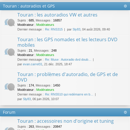
Touran : autoradios et GPS
Touran : les autoradios VW et autres
Sujets
:
685
,
Messages
:
16857
Modérateur :
Modérateurs
Dernier message :
Re: RNS315
par
Sly83
, 04 août 2026, 09:40
Touran : les GPS nomades et les lecteurs DVD
mobiles
Sujets
:
21
,
Messages
:
248
Modérateur :
Modérateurs
Dernier message :
Re: Muse : Autoradio dvd doub…
par
evan.carrel31
, 21 déc. 2025, 18:47
Touran : problèmes d'autoradio, de GPS et de
DVD
Sujets
:
174
,
Messages
:
1450
Modérateur :
Modérateurs
Dernier message :
Re: RNS510 qui redémarre en b…
par
Sly83
, 06 juin 2026, 10:07
Forum
Touran : accessoires non d'origine et tuning
Sujets
:
263
,
Messages
:
20847