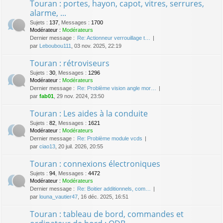
Touran : portes, hayon, capot, vitres, serrures,
alarme, ...
Sujets
:
137
,
Messages
:
1700
Modérateur :
Modérateurs
Dernier message :
Re: Actionneur verrouillage t…
par
Leboubou111
, 03 nov. 2025, 22:19
Touran : rétroviseurs
Sujets
:
30
,
Messages
:
1296
Modérateur :
Modérateurs
Dernier message :
Re: Problème vision angle mor…
par
fab01
, 29 nov. 2024, 23:50
Touran : Les aides à la conduite
Sujets
:
82
,
Messages
:
1621
Modérateur :
Modérateurs
Dernier message :
Re: Problème module vcds
par
ciao13
, 20 juil. 2026, 20:55
Touran : connexions électroniques
Sujets
:
94
,
Messages
:
4472
Modérateur :
Modérateurs
Dernier message :
Re: Boitier additionnels, com…
par
louna_vautier47
, 16 déc. 2025, 16:51
Touran : tableau de bord, commandes et