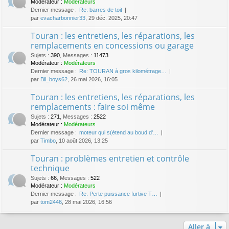
Modérateur :
Modérateurs
Dernier message :
Re: barres de toit
par
evacharbonnier33
, 29 déc. 2025, 20:47
Touran : les entretiens, les réparations, les
remplacements en concessions ou garage
Sujets
:
390
,
Messages
:
11473
Modérateur :
Modérateurs
Dernier message :
Re: TOURAN à gros kilométrage…
par
Bil_boys62
, 26 mai 2026, 16:05
Touran : les entretiens, les réparations, les
remplacements : faire soi même
Sujets
:
271
,
Messages
:
2522
Modérateur :
Modérateurs
Dernier message :
moteur qui s(étend au boud d'…
par
Timbo
, 10 août 2026, 13:25
Touran : problèmes entretien et contrôle
technique
Sujets
:
66
,
Messages
:
522
Modérateur :
Modérateurs
Dernier message :
Re: Perte puissance furtive T…
par
tom2446
, 28 mai 2026, 16:56
Aller à