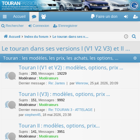
TouranPassion
Accueil
Faire un don
Le forum des propriétaires ou futurs acquéreurs du Volkswagen Touran
cc
Rechercher
or
Connexion
e
S’enregistrer
on
’e
ès
u
m
ne
nr
R
Accueil
Index du forum
Le touran dans ses versions I (V1 V2 V3) et II ...
e
ra
m
br
xi
eg
Le touran dans ses versions I (V1 V2 V3) et II ...
c
pi
s
es
on
ist
Touran : les modèles, les prix, les achats, les options, ...
h
de
re
e
Touran I (V1 et V2) : modèles, options, prix ...
r
r
Sujets
:
293
,
Messages
:
19229
c
Modérateur :
Modérateurs
Dernier message :
Re: Jantes
par
Wenrow
, 25 juil. 2026, 20:09
h
e
Touran I (V3) : modèles, options, prix ...
r
Sujets
:
151
,
Messages
:
9992
Modérateur :
Modérateurs
Dernier message :
Re: TOURAN 3 - ATTELAGE
par
stephen45
, 18 mai 2026, 23:38
Touran II : modèles, options, prix...
Sujets
:
141
,
Messages
:
3951
Modérateur :
Modérateurs