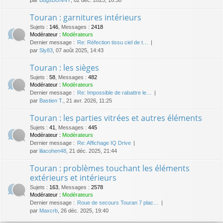
Touran : garnitures intérieurs
Sujets
:
146
,
Messages
:
2418
Modérateur :
Modérateurs
Dernier message :
Re: Réfection tissu ciel de t…
par
Sly83
, 07 août 2025, 14:43
Touran : les sièges
Sujets
:
58
,
Messages
:
482
Modérateur :
Modérateurs
Dernier message :
Re: Impossible de rabattre le…
par
Bastien T.
, 21 avr. 2026, 11:25
Touran : les parties vitrées et autres éléments
Sujets
:
41
,
Messages
:
445
Modérateur :
Modérateurs
Dernier message :
Re: Affichage IQ Drive
par
lilacohen48
, 21 déc. 2025, 21:44
Touran : problèmes touchant les éléments
extérieurs et intérieurs
Sujets
:
163
,
Messages
:
2578
Modérateur :
Modérateurs
Dernier message :
Roue de secours Touran 7 plac…
par
Maxcrb
, 26 déc. 2025, 19:40