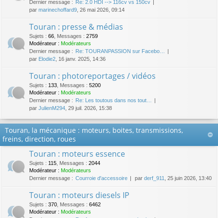
Dernier message :
Re: 2.0 HDI --> 116cv vs 150cv
par
marinechoffard9
, 26 mai 2026, 09:14
Touran : presse & médias
Sujets
:
66
,
Messages
:
2759
Modérateur :
Modérateurs
Dernier message :
Re: TOURANPASSION sur Facebo…
par
Elodie2
, 16 janv. 2025, 14:36
Touran : photoreportages / vidéos
Sujets
:
133
,
Messages
:
5200
Modérateur :
Modérateurs
Dernier message :
Re: Les toutous dans nos tout…
par
JulienM294
, 29 juil. 2026, 15:38
Touran, la mécanique : moteurs, boites, transmissions,
freins, direction, roues
Touran : moteurs essence
Sujets
:
115
,
Messages
:
2044
Modérateur :
Modérateurs
Dernier message :
Courroie d'accessoire
par
derf_911
, 25 juin 2026, 13:40
Touran : moteurs diesels IP
Sujets
:
370
,
Messages
:
6462
Modérateur :
Modérateurs