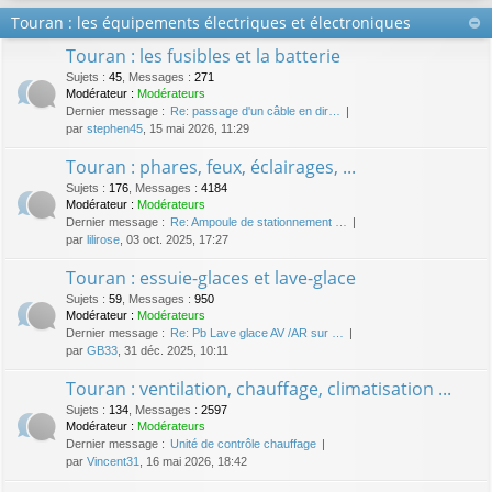
Touran : les équipements électriques et électroniques
Touran : les fusibles et la batterie
Sujets
:
45
,
Messages
:
271
Modérateur :
Modérateurs
Dernier message :
Re: passage d'un câble en dir…
par
stephen45
, 15 mai 2026, 11:29
Touran : phares, feux, éclairages, ...
Sujets
:
176
,
Messages
:
4184
Modérateur :
Modérateurs
Dernier message :
Re: Ampoule de stationnement …
par
lilirose
, 03 oct. 2025, 17:27
Touran : essuie-glaces et lave-glace
Sujets
:
59
,
Messages
:
950
Modérateur :
Modérateurs
Dernier message :
Re: Pb Lave glace AV /AR sur …
par
GB33
, 31 déc. 2025, 10:11
Touran : ventilation, chauffage, climatisation ...
Sujets
:
134
,
Messages
:
2597
Modérateur :
Modérateurs
Dernier message :
Unité de contrôle chauffage
par
Vincent31
, 16 mai 2026, 18:42