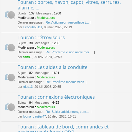
Touran : portes, hayon, capot, vitres, serrures,
alarme, ...
Sujets
:
137
,
Messages
:
1700
Modérateur :
Modérateurs
Dernier message :
Re: Actionneur verrouillage t…
par
Leboubou111
, 03 nov. 2025, 22:19
Touran : rétroviseurs
Sujets
:
30
,
Messages
:
1296
Modérateur :
Modérateurs
Dernier message :
Re: Problème vision angle mor…
par
fab01
, 29 nov. 2024, 23:50
Touran : Les aides à la conduite
Sujets
:
82
,
Messages
:
1621
Modérateur :
Modérateurs
Dernier message :
Re: Problème module vcds
par
ciao13
, 20 juil. 2026, 20:55
Touran : connexions électroniques
Sujets
:
94
,
Messages
:
4472
Modérateur :
Modérateurs
Dernier message :
Re: Boitier additionnels, com…
par
louna_vautier47
, 16 déc. 2025, 16:51
Touran : tableau de bord, commandes et