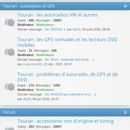
Touran : autoradios et GPS
Touran : les autoradios VW et autres
Sujets
:
685
,
Messages
:
16857
Modérateur :
Modérateurs
Dernier message :
Re: RNS315
par
Sly83
, 04 août 2026, 09:40
Touran : les GPS nomades et les lecteurs DVD
mobiles
Sujets
:
21
,
Messages
:
248
Modérateur :
Modérateurs
Dernier message :
Re: Muse : Autoradio dvd doub…
par
evan.carrel31
, 21 déc. 2025, 18:47
Touran : problèmes d'autoradio, de GPS et de
DVD
Sujets
:
174
,
Messages
:
1450
Modérateur :
Modérateurs
Dernier message :
Re: RNS510 qui redémarre en b…
par
Sly83
, 06 juin 2026, 10:07
Forum
Touran : accessoires non d'origine et tuning
Sujets
:
263
,
Messages
:
20847