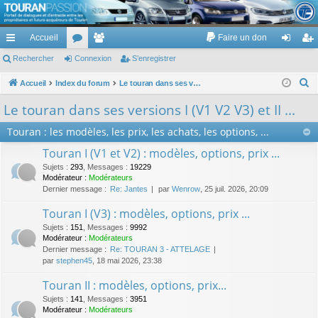
TouranPassion
Accueil
Faire un don
Le forum des propriétaires ou futurs acquéreurs du Volkswagen Touran
cc
Rechercher
or
Connexion
e
S’enregistrer
on
’e
ès
u
m
ne
nr
R
Accueil
Index du forum
Le touran dans ses versions I (V1 V2 V3) et II ...
e
ra
m
br
xi
eg
Le touran dans ses versions I (V1 V2 V3) et II ...
c
pi
s
es
on
ist
Touran : les modèles, les prix, les achats, les options, ...
h
de
re
e
Touran I (V1 et V2) : modèles, options, prix ...
r
r
Sujets
:
293
,
Messages
:
19229
c
Modérateur :
Modérateurs
Dernier message :
Re: Jantes
par
Wenrow
, 25 juil. 2026, 20:09
h
e
Touran I (V3) : modèles, options, prix ...
r
Sujets
:
151
,
Messages
:
9992
Modérateur :
Modérateurs
Dernier message :
Re: TOURAN 3 - ATTELAGE
par
stephen45
, 18 mai 2026, 23:38
Touran II : modèles, options, prix...
Sujets
:
141
,
Messages
:
3951
Modérateur :
Modérateurs