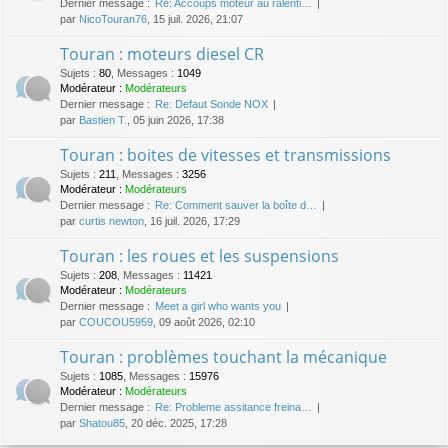
Dernier message :
Re: Accoups moteur au ralenti…
par
NicoTouran76
, 15 juil. 2026, 21:07
Touran : moteurs diesel CR
Sujets
:
80
,
Messages
:
1049
Modérateur :
Modérateurs
Dernier message :
Re: Defaut Sonde NOX
par
Bastien T.
, 05 juin 2026, 17:38
Touran : boites de vitesses et transmissions
Sujets
:
211
,
Messages
:
3256
Modérateur :
Modérateurs
Dernier message :
Re: Comment sauver la boîte d…
par
curtis newton
, 16 juil. 2026, 17:29
Touran : les roues et les suspensions
Sujets
:
208
,
Messages
:
11421
Modérateur :
Modérateurs
Dernier message :
Meet a girl who wants you
par
COUCOU5959
, 09 août 2026, 02:10
Touran : problèmes touchant la mécanique
Sujets
:
1085
,
Messages
:
15976
Modérateur :
Modérateurs
Dernier message :
Re: Probleme assitance freina…
par
Shatou85
, 20 déc. 2025, 17:28