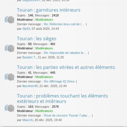
Touran : garnitures intérieurs
Sujets
:
146
,
Messages
:
2418
Modérateur :
Modérateurs
Dernier message :
Re: Réfection tissu ciel de t…
par
Sly83
, 07 août 2025, 14:43
Touran : les sièges
Sujets
:
58
,
Messages
:
482
Modérateur :
Modérateurs
Dernier message :
Re: Impossible de rabattre le…
par
Bastien T.
, 21 avr. 2026, 11:25
Touran : les parties vitrées et autres éléments
Sujets
:
41
,
Messages
:
445
Modérateur :
Modérateurs
Dernier message :
Re: Affichage IQ Drive
par
lilacohen48
, 21 déc. 2025, 21:44
Touran : problèmes touchant les éléments
extérieurs et intérieurs
Sujets
:
163
,
Messages
:
2578
Modérateur :
Modérateurs
Dernier message :
Roue de secours Touran 7 plac…
par
Maxcrb
, 26 déc. 2025, 19:40