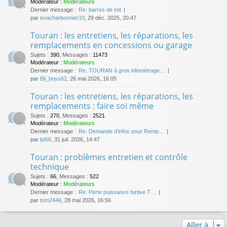
Modérateur :
Modérateurs
Dernier message :
Re: barres de toit
par
evacharbonnier33
, 29 déc. 2025, 20:47
Touran : les entretiens, les réparations, les
remplacements en concessions ou garage
Sujets
:
390
,
Messages
:
11473
Modérateur :
Modérateurs
Dernier message :
Re: TOURAN à gros kilométrage…
par
Bil_boys62
, 26 mai 2026, 16:05
Touran : les entretiens, les réparations, les
remplacements : faire soi même
Sujets
:
270
,
Messages
:
2521
Modérateur :
Modérateurs
Dernier message :
Re: Demande d’infos pour Remp…
par
lpi56
, 31 juil. 2026, 14:47
Touran : problèmes entretien et contrôle
technique
Sujets
:
66
,
Messages
:
522
Modérateur :
Modérateurs
Dernier message :
Re: Perte puissance furtive T…
par
tom2446
, 28 mai 2026, 16:56
Aller à