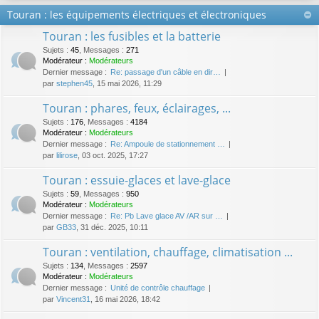
Touran : les équipements électriques et électroniques
Touran : les fusibles et la batterie
Sujets
:
45
,
Messages
:
271
Modérateur :
Modérateurs
Dernier message :
Re: passage d'un câble en dir…
par
stephen45
, 15 mai 2026, 11:29
Touran : phares, feux, éclairages, ...
Sujets
:
176
,
Messages
:
4184
Modérateur :
Modérateurs
Dernier message :
Re: Ampoule de stationnement …
par
lilirose
, 03 oct. 2025, 17:27
Touran : essuie-glaces et lave-glace
Sujets
:
59
,
Messages
:
950
Modérateur :
Modérateurs
Dernier message :
Re: Pb Lave glace AV /AR sur …
par
GB33
, 31 déc. 2025, 10:11
Touran : ventilation, chauffage, climatisation ...
Sujets
:
134
,
Messages
:
2597
Modérateur :
Modérateurs
Dernier message :
Unité de contrôle chauffage
par
Vincent31
, 16 mai 2026, 18:42