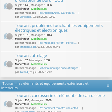
ordinateur de bord : ODB
Sujets
:
140
,
Messages
:
3396
Modérateur :
Modérateurs
Dernier message :
Re: Android Auto / Car Play s…
par
Vonceneil
, 03 juin 2026, 22:07
Touran : problèmes touchant les équipements
électriques et électroniques
Sujets
:
579
,
Messages
:
8014
Modérateur :
Modérateurs
Dernier message :
Re: Message "Error" : Porte i…
par
athmane.saib
, 01 juil. 2026, 02:45
Touran : attelage
Sujets
:
37
,
Messages
:
1832
Modérateur :
Modérateurs
Dernier message :
Schéma montage prise attelages
par
Toto44
, 21 juil. 2025, 17:07
Touran : les éléments et équipements extérieurs et
intérieurs
Touran : carrosserie et éléments de carrosserie
Sujets
:
110
,
Messages
:
3909
Modérateur :
Modérateurs
Dernier message :
Re: comment remetre une catad…
par
BugsBUNNY
, 02 déc. 2025, 16:38