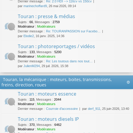
Dernier message :
Re: 2.0 HDI --> 116cv vs 150cv
par
marinechoffard9
, 26 mai 2026, 09:14
Touran : presse & médias
Sujets
:
66
,
Messages
:
2759
Modérateur :
Modérateurs
Dernier message :
Re: TOURANPASSION sur Facebo…
par
Elodie2
, 16 janv. 2025, 14:36
Touran : photoreportages / vidéos
Sujets
:
133
,
Messages
:
5200
Modérateur :
Modérateurs
Dernier message :
Re: Les toutous dans nos tout…
par
JulienM294
, 29 juil. 2026, 15:38
Touran, la mécanique : moteurs, boites, transmissions,
freins, direction, roues
Touran : moteurs essence
Sujets
:
115
,
Messages
:
2044
Modérateur :
Modérateurs
Dernier message :
Courroie d'accessoire
par
derf_911
, 25 juin 2026, 13:40
Touran : moteurs diesels IP
Sujets
:
370
,
Messages
:
6462
Modérateur :
Modérateurs