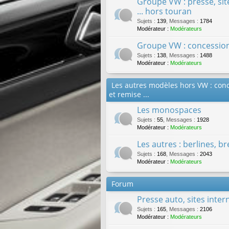
Groupe VW : presse, site
... hors touran
Sujets
:
139
,
Messages
:
1784
Modérateur :
Modérateurs
Groupe VW : concessions
Sujets
:
138
,
Messages
:
1488
Modérateur :
Modérateurs
Les autres modèles hors VW : conc
et remise ...
Les monospaces
Sujets
:
55
,
Messages
:
1928
Modérateur :
Modérateurs
Les autres : berlines, br
Sujets
:
168
,
Messages
:
2043
Modérateur :
Modérateurs
Forum
Presse auto, sites inter
Sujets
:
165
,
Messages
:
2106
Modérateur :
Modérateurs