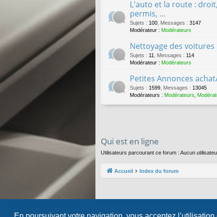
L'auto et la route : droi
permis, ...
Sujets
:
100
,
Messages
:
3147
Modérateur :
Modérateurs
Nettoyage des voitures
Sujets
:
11
,
Messages
:
114
Modérateur :
Modérateurs
Petites Annonces achat
Sujets
:
1599
,
Messages
:
13045
Modérateurs :
Modérateurs
,
Modérat
Qui est en ligne
Utilisateurs parcourant ce forum : Aucun utilisateu
Accueil
Index du forum
En poursuivant votre navigation, vous acceptez l’utilisation