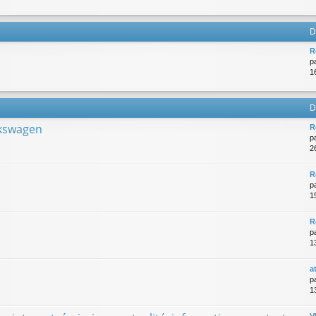
D
R
p
1
D
lkswagen
R
p
2
R
p
1
R
p
1
a
p
1
V