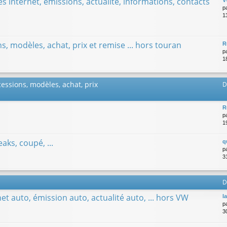
s internet, émissions, actualité, informations, contacts
p
1
, modèles, achat, prix et remise ... hors touran
R
p
1
essions, modèles, achat, prix
D
R
p
1
eaks, coupé, ...
q
p
3
D
net auto, émission auto, actualité auto, ... hors VW
l
p
3