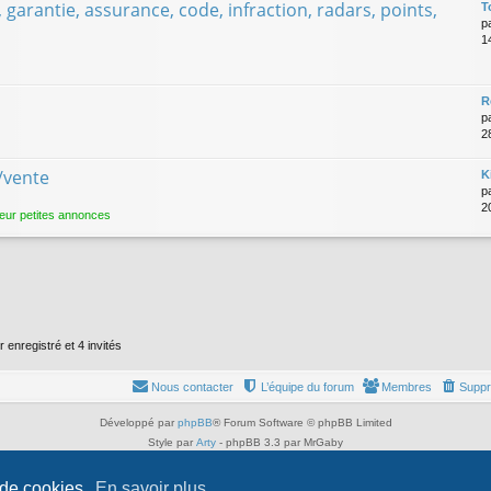
t, garantie, assurance, code, infraction, radars, points,
T
p
1
R
p
2
/vente
K
p
2
eur petites annonces
r enregistré et 4 invités
Nous contacter
L’équipe du forum
Membres
Suppr
Développé par
phpBB
® Forum Software © phpBB Limited
Style par
Arty
- phpBB 3.3 par MrGaby
Traduit par
phpBB-fr.com
Confidentialité
|
Conditions
 de cookies.
En savoir plus