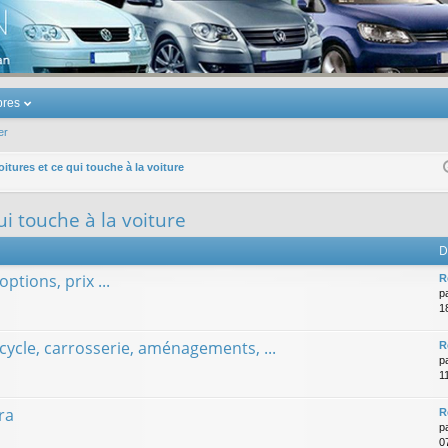
u Volkswagen Touran
res
er
oitures et ce qui touche à la voiture
ui touche à la voiture
D
ptions, prix ...
R
p
18
cycle, carrosserie, aménagements, ...
R
p
1
ra
R
p
0