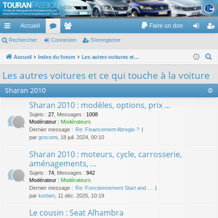
TouranPassion
Accueil
Faire un don
Le forum des propriétaires ou futurs acquéreurs du Volkswagen Touran
cc
Rechercher
or
Connexion
e
S’enregistrer
on
’e
ès
u
m
ne
nr
R
Accueil
Index du forum
Les autres voitures et ce qui touche à la voiture
e
ra
m
br
xi
eg
Les autres voitures et ce qui touche à la voiture
c
pi
s
es
on
ist
Sharan 2010
h
de
re
e
Sharan 2010 : modèles, options, prix ...
r
r
Sujets
:
27
,
Messages
:
1008
c
Modérateur :
Modérateurs
Dernier message :
Re: Financement Abregio ?
h
par
grecomi
, 18 juil. 2024, 00:10
e
Sharan 2010 : moteurs, cycle, carrosserie,
r
aménagements, ...
Sujets
:
74
,
Messages
:
942
Modérateur :
Modérateurs
Dernier message :
Re: Fonctionnement Start and …
par
korben
, 11 déc. 2025, 10:19
Le cousin : Seat Alhambra