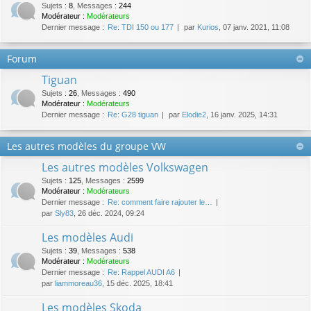
Sujets
:
8
,
Messages
:
244
Modérateur :
Modérateurs
Dernier message :
Re: TDI 150 ou 177
par
Kurios
, 07 janv. 2021, 11:08
Forum
Tiguan
Sujets
:
26
,
Messages
:
490
Modérateur :
Modérateurs
Dernier message :
Re: G28 tiguan
par
Elodie2
, 16 janv. 2025, 14:31
Les autres modèles du groupe VW
Les autres modèles Volkswagen
Sujets
:
125
,
Messages
:
2599
Modérateur :
Modérateurs
Dernier message :
Re: comment faire rajouter le…
par
Sly83
, 26 déc. 2024, 09:24
Les modèles Audi
Sujets
:
39
,
Messages
:
538
Modérateur :
Modérateurs
Dernier message :
Re: Rappel AUDI A6
par
liammoreau36
, 15 déc. 2025, 18:41
Les modèles Skoda