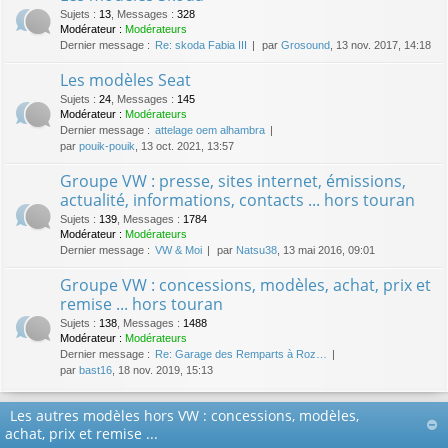
Sujets
:
13
,
Messages
:
328
Modérateur :
Modérateurs
Dernier message :
Re: skoda Fabia III
par
Grosound
, 13 nov. 2017, 14:18
Les modèles Seat
Sujets
:
24
,
Messages
:
145
Modérateur :
Modérateurs
Dernier message :
attelage oem alhambra
par
pouik-pouik
, 13 oct. 2021, 13:57
Groupe VW : presse, sites internet, émissions,
actualité, informations, contacts ... hors touran
Sujets
:
139
,
Messages
:
1784
Modérateur :
Modérateurs
Dernier message :
VW & Moi
par
Natsu38
, 13 mai 2016, 09:01
Groupe VW : concessions, modèles, achat, prix et
remise ... hors touran
Sujets
:
138
,
Messages
:
1488
Modérateur :
Modérateurs
Dernier message :
Re: Garage des Remparts à Roz…
par
bast16
, 18 nov. 2019, 15:13
Les autres modèles hors VW : concessions, modèles,
achat, prix et remise ...