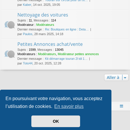
par
Kaber
, 14 oct. 2025, 19:05
Nettoyage des voitures
Sujets
:
11
,
Messages
:
114
Modérateur :
Modérateurs
Dernier message :
Re: Boutiques en ligne : Deta…
par
Paulos
, 28 mars 2025, 14:18
Petites Annonces achat/vente
Sujets
:
1599
,
Messages
:
13045
Modérateurs :
Modérateurs
,
Modérateur petites annonces
Dernier message :
Kit démarrage touran 2l tdi 1…
par
Toto44
, 20 oct. 2025, 12:28
Aller à
Qui est en ligne
En poursuivant votre navigation, vous acceptez
Utilisateurs parcourant ce forum : Aucun utilisateur enregistré et 1 invité
l’utilisation de cookies.
En savoir plus
Accueil
Index du forum
Développé par
phpBB
® Forum Software © phpBB Limited
OK
Style par
Arty
- phpBB 3.3 par MrGaby
Traduit par
phpBB-fr.com