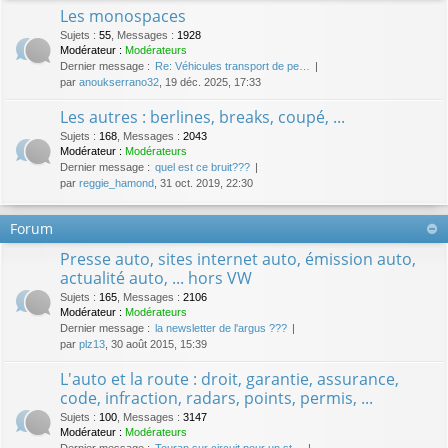
Les monospaces
Sujets
:
55
,
Messages
:
1928
Modérateur :
Modérateurs
Dernier message :
Re: Véhicules transport de pe…
par
anoukserrano32
, 19 déc. 2025, 17:33
Les autres : berlines, breaks, coupé, ...
Sujets
:
168
,
Messages
:
2043
Modérateur :
Modérateurs
Dernier message :
quel est ce bruit???
par
reggie_hamond
, 31 oct. 2019, 22:30
Forum
Presse auto, sites internet auto, émission auto,
actualité auto, ... hors VW
Sujets
:
165
,
Messages
:
2106
Modérateur :
Modérateurs
Dernier message :
la newsletter de l'argus ???
par
plz13
, 30 août 2015, 15:39
L'auto et la route : droit, garantie, assurance,
code, infraction, radars, points, permis, ...
Sujets
:
100
,
Messages
:
3147
Modérateur :
Modérateurs
Dernier message :
Touran sur circuit pour un st…