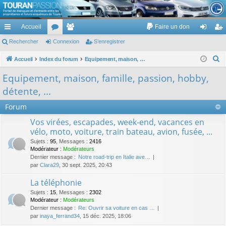
TouranPassion
Accueil
Faire un don
Le forum des propriétaires ou futurs acquéreurs du Volkswagen Touran
cc
Rechercher
or
Connexion
e
S’enregistrer
on
’e
ès
u
m
ne
nr
R
Accueil
Index du forum
Equipement, maison, famille, passion, hobby, détente, ...
e
ra
m
br
xi
eg
Equipement, maison, famille, passion, hobby,
c
pi
s
es
on
ist
détente, ...
h
de
re
e
Forum
r
r
Vos virées, escapades, week-end, vacances en
c
vélo, moto, voiture, train bateau, avion, fusée, ...
h
Sujets
:
95
,
Messages
:
2416
e
Modérateur :
Modérateurs
Dernier message :
Notre road-trip en Italie ave…
r
par
Clara29
, 30 sept. 2025, 20:43
La téléphonie
Sujets
:
15
,
Messages
:
2302
Modérateur :
Modérateurs
Dernier message :
Re: Ouvrir sa voiture en cas …
par
inaya_ferrand34
, 15 déc. 2025, 18:06