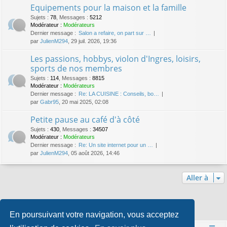
Equipements pour la maison et la famille
Sujets
:
78
,
Messages
:
5212
Modérateur :
Modérateurs
Dernier message :
Salon a refaire, on part sur …
par
JulienM294
, 29 juil. 2026, 19:36
Les passions, hobbys, violon d'Ingres, loisirs,
sports de nos membres
Sujets
:
114
,
Messages
:
8815
Modérateur :
Modérateurs
Dernier message :
Re: LA CUISINE : Conseils, bo…
par
Gabr95
, 20 mai 2025, 02:08
Petite pause au café d'à côté
Sujets
:
430
,
Messages
:
34507
Modérateur :
Modérateurs
Dernier message :
Re: Un site internet pour un …
par
JulienM294
, 05 août 2026, 14:46
Aller à
Qui est en ligne
En poursuivant votre navigation, vous acceptez
Utilisateurs parcourant ce forum : Aucun utilisateur enregistré et 2 invités