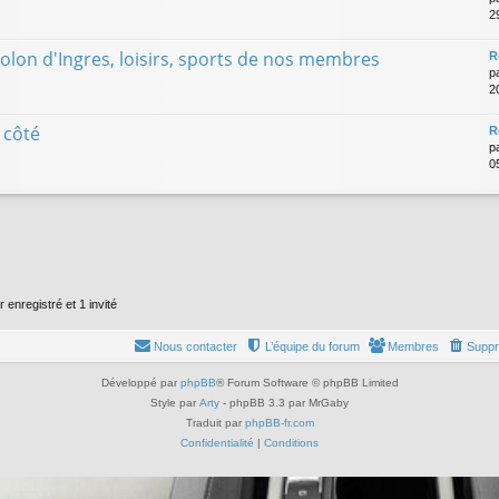
29
iolon d'Ingres, loisirs, sports de nos membres
R
p
2
 côté
R
p
0
 enregistré et 1 invité
Nous contacter
L’équipe du forum
Membres
Suppr
Développé par
phpBB
® Forum Software © phpBB Limited
Style par
Arty
- phpBB 3.3 par MrGaby
Traduit par
phpBB-fr.com
Confidentialité
|
Conditions