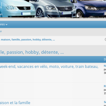
u Volkswagen Touran
res
er
maison, famille, passion, hobby, détente, ...
e, passion, hobby, détente, ...
D
week-end, vacances en vélo, moto, voiture, train bateau,
N
p
3
R
p
1
son et la famille
S
p