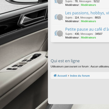
Sujets
:
78
,
Messages
:
5212
Modérateur :
Modérateurs
Les passions, hobbys, v
Sujets
:
114
,
Messages
:
8815
Modérateur :
Modérateurs
Petite pause au café d'à
Sujets
:
430
,
Messages
:
34507
Modérateur :
Modérateurs
Qui est en ligne
Utilisateurs parcourant ce forum : Aucun utilisateur
Accueil
Index du forum