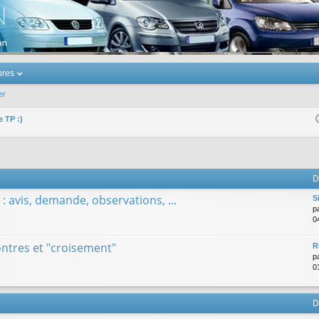
u Volkswagen Touran
res
er
e TP :)
D
: avis, demande, observations, ...
S
p
0
tres et "croisement"
R
p
0
D