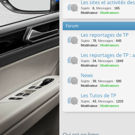
Les sites et activités d
Sujets
:
6
,
Messages
:
165
Modérateur :
Modérateurs
Forum
Les reportages de TP
Sujets
:
78
,
Messages
:
645
Modérateur :
Modérateurs
Les reportages de TP : 
Sujets
:
34
,
Messages
:
1849
Modérateur :
Modérateurs
News
Sujets
:
39
,
Messages
:
585
Modérateur :
Modérateurs
Les Tutos de TP
Sujets
:
43
,
Messages
:
1203
Modérateur :
Modérateurs
Qui est en ligne