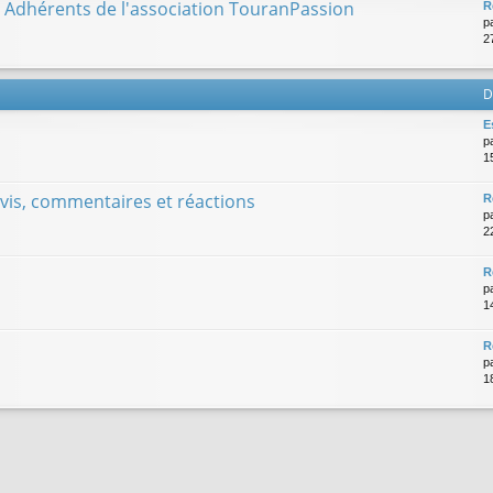
es Adhérents de l'association TouranPassion
R
p
2
D
E
p
1
avis, commentaires et réactions
R
p
2
R
p
1
R
p
1