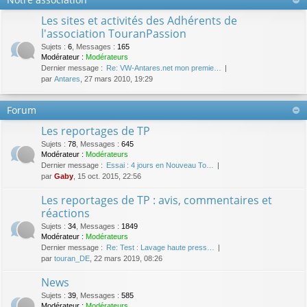
Les sites et activités des Adhérents de
l'association TouranPassion
Sujets
:
6
,
Messages
:
165
Modérateur :
Modérateurs
Dernier message :
Re: VW-Antares.net mon premie…
par
Antares
, 27 mars 2010, 19:29
Forum
Les reportages de TP
Sujets
:
78
,
Messages
:
645
Modérateur :
Modérateurs
Dernier message :
Essai : 4 jours en Nouveau To…
par
Gaby
, 15 oct. 2015, 22:56
Les reportages de TP : avis, commentaires et
réactions
Sujets
:
34
,
Messages
:
1849
Modérateur :
Modérateurs
Dernier message :
Re: Test : Lavage haute press…
par
touran_DE
, 22 mars 2019, 08:26
News
Sujets
:
39
,
Messages
:
585
Modérateur :
Modérateurs