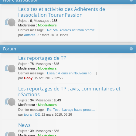
Les sites et activités des Adhérents de
l'association TouranPassion
Sujets
:
6
,
Messages
:
165
Modérateur :
Modérateurs
Dernier message :
Re: VW-Antares.net mon premie…
par
Antares
, 27 mars 2010, 19:29
Forum
Les reportages de TP
Sujets
:
78
,
Messages
:
645
Modérateur :
Modérateurs
Dernier message :
Essai : 4 jours en Nouveau To…
par
Gaby
, 15 oct. 2015, 22:56
Les reportages de TP : avis, commentaires et
réactions
Sujets
:
34
,
Messages
:
1849
Modérateur :
Modérateurs
Dernier message :
Re: Test : Lavage haute press…
par
touran_DE
, 22 mars 2019, 08:26
News
Sujets
:
39
,
Messages
:
585
Modérateur :
Modérateurs