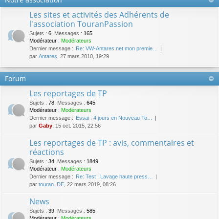
Les sites et activités des Adhérents de
l'association TouranPassion
Sujets
:
6
,
Messages
:
165
Modérateur :
Modérateurs
Dernier message :
Re: VW-Antares.net mon premie…
par
Antares
, 27 mars 2010, 19:29
Forum
Les reportages de TP
Sujets
:
78
,
Messages
:
645
Modérateur :
Modérateurs
Dernier message :
Essai : 4 jours en Nouveau To…
par
Gaby
, 15 oct. 2015, 22:56
Les reportages de TP : avis, commentaires et
réactions
Sujets
:
34
,
Messages
:
1849
Modérateur :
Modérateurs
Dernier message :
Re: Test : Lavage haute press…
par
touran_DE
, 22 mars 2019, 08:26
News
Sujets
:
39
,
Messages
:
585
Modérateur :
Modérateurs