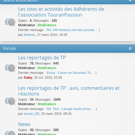
Les sites et activités des Adhérents de
l'association TouranPassion
Sujets
:
6
,
Messages
:
165
Modérateur :
Modérateurs
Dernier message :
Re: VW-Antares.net mon premie…
par
Antares
, 27 mars 2010, 19:29
Forum
Les reportages de TP
Sujets
:
78
,
Messages
:
645
Modérateur :
Modérateurs
Dernier message :
Essai : 4 jours en Nouveau To…
par
Gaby
, 15 oct. 2015, 22:56
Les reportages de TP : avis, commentaires et
réactions
Sujets
:
34
,
Messages
:
1849
Modérateur :
Modérateurs
Dernier message :
Re: Test : Lavage haute press…
par
touran_DE
, 22 mars 2019, 08:26
News
Sujets
:
39
,
Messages
:
585
Modérateur :
Modérateurs