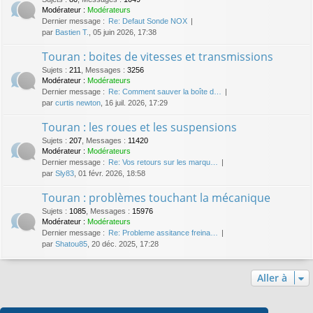
Modérateur :
Modérateurs
Dernier message :
Re: Defaut Sonde NOX
par
Bastien T.
, 05 juin 2026, 17:38
Touran : boites de vitesses et transmissions
Sujets
:
211
,
Messages
:
3256
Modérateur :
Modérateurs
Dernier message :
Re: Comment sauver la boîte d…
par
curtis newton
, 16 juil. 2026, 17:29
Touran : les roues et les suspensions
Sujets
:
207
,
Messages
:
11420
Modérateur :
Modérateurs
Dernier message :
Re: Vos retours sur les marqu…
par
Sly83
, 01 févr. 2026, 18:58
Touran : problèmes touchant la mécanique
Sujets
:
1085
,
Messages
:
15976
Modérateur :
Modérateurs
Dernier message :
Re: Probleme assitance freina…
par
Shatou85
, 20 déc. 2025, 17:28
Aller à
Qui est en ligne