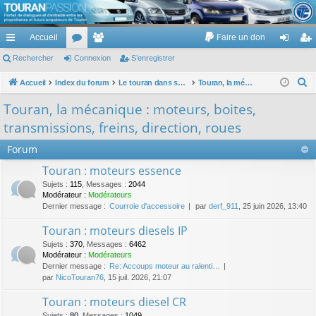
TouranPassion
Accueil
Faire un don
Le forum des propriétaires ou futurs acquéreurs du Volkswagen Touran
cc
Rechercher
or
Connexion
e
S’enregistrer
on
’e
ès
u
m
ne
nr
R
Accueil
Index du forum
Le touran dans ses versions I (V1 V2 V3) et II ...
Touran, la mécanique : moteurs, boites, transmissions, freins, direction, roues
e
ra
m
br
xi
eg
Touran, la mécanique : moteurs, boites,
c
pi
s
es
on
ist
transmissions, freins, direction, roues
h
de
re
e
Forum
r
r
Touran : moteurs essence
c
Sujets
:
115
,
Messages
:
2044
h
Modérateur :
Modérateurs
Dernier message :
Courroie d'accessoire
par
derf_911
, 25 juin 2026, 13:40
e
r
Touran : moteurs diesels IP
Sujets
:
370
,
Messages
:
6462
Modérateur :
Modérateurs
Dernier message :
Re: Accoups moteur au ralenti…
par
NicoTouran76
, 15 juil. 2026, 21:07
Touran : moteurs diesel CR
Sujets
:
80
,
Messages
:
1049