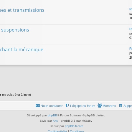
sses et transmissions
R
p
16
es suspensions
R
p
0
chant la mécanique
R
p
2
 enregistré et 1 invité
Nous contacter
L’équipe du forum
Membres
Suppr
Développé par
phpBB
® Forum Software © phpBB Limited
Style par
Arty
- phpBB 3.3 par MrGaby
Traduit par
phpBB-fr.com
Confidentialité
|
Conditions