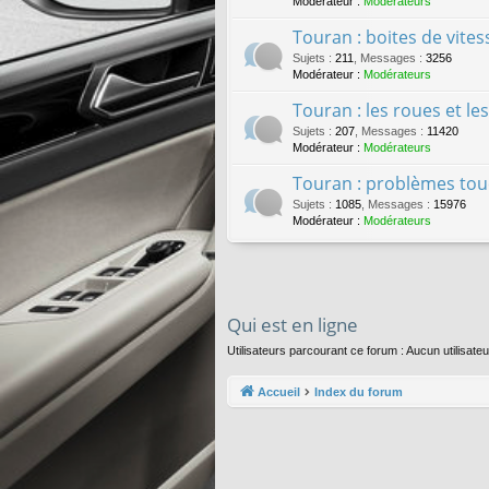
Modérateur :
Modérateurs
Touran : boites de vite
Sujets
:
211
,
Messages
:
3256
Modérateur :
Modérateurs
Touran : les roues et l
Sujets
:
207
,
Messages
:
11420
Modérateur :
Modérateurs
Touran : problèmes tou
Sujets
:
1085
,
Messages
:
15976
Modérateur :
Modérateurs
Qui est en ligne
Utilisateurs parcourant ce forum : Aucun utilisateur
Accueil
Index du forum