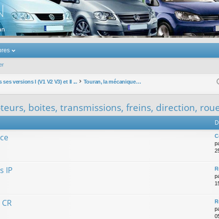
u Volkswagen Touran
res
er
ses versions I (V1 V2 V3) et II ...
Touran, la mécanique : moteurs, boites, transmissions, freins, direction, roues
urs, boites, transmissions, freins, direction, rou
D
nce
C
p
2
s IP
R
p
15
l CR
R
p
0