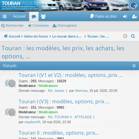
TouranPassion
Accueil
Faire un don
Le forum des propriétaires ou futurs acquéreurs du Volkswagen Touran
cc
Rechercher
or
Connexion
e
S’enregistrer
on
’e
ès
u
m
ne
nr
R
Accueil
Index du forum
Le touran dans ses versions I (V1 V2 V3) et II ...
Touran : les modèles, les prix, les achats, les options, ...
e
ra
m
br
xi
eg
Touran : les modèles, les prix, les achats, les
c
pi
s
es
on
ist
options, ...
h
de
re
e
Forum
r
r
Touran I (V1 et V2) : modèles, options, prix ...
c
Sujets
:
293
,
Messages
:
19229
h
Modérateur :
Modérateurs
Dernier message :
Re: Jantes
par
Wenrow
, 25 juil. 2026, 20:09
e
r
Touran I (V3) : modèles, options, prix ...
Sujets
:
151
,
Messages
:
9992
Modérateur :
Modérateurs
Dernier message :
Re: TOURAN 3 - ATTELAGE
par
stephen45
, 18 mai 2026, 23:38
Touran II : modèles, options, prix...
Sujets
:
141
,
Messages
:
3951