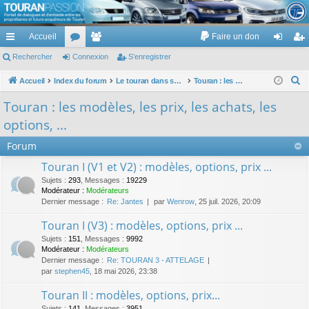
TouranPassion
Accueil
Faire un don
Le forum des propriétaires ou futurs acquéreurs du Volkswagen Touran
cc
Rechercher
or
Connexion
e
S’enregistrer
on
’e
ès
u
m
ne
nr
R
Accueil
Index du forum
Le touran dans ses versions I (V1 V2 V3) et II ...
Touran : les modèles, les prix, les achats, les options, ...
e
ra
m
br
xi
eg
Touran : les modèles, les prix, les achats, les
c
pi
s
es
on
ist
options, ...
h
de
re
e
Forum
r
r
Touran I (V1 et V2) : modèles, options, prix ...
c
Sujets
:
293
,
Messages
:
19229
h
Modérateur :
Modérateurs
Dernier message :
Re: Jantes
par
Wenrow
, 25 juil. 2026, 20:09
e
r
Touran I (V3) : modèles, options, prix ...
Sujets
:
151
,
Messages
:
9992
Modérateur :
Modérateurs
Dernier message :
Re: TOURAN 3 - ATTELAGE
par
stephen45
, 18 mai 2026, 23:38
Touran II : modèles, options, prix...
Sujets
:
141
,
Messages
:
3951