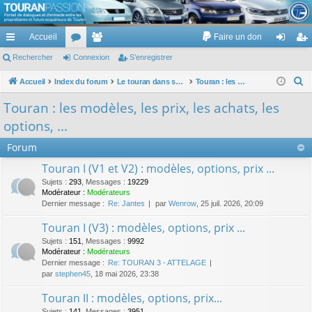
TouranPassion
Accueil
Faire un don
Le forum des propriétaires ou futurs acquéreurs du Volkswagen Touran
cc
Rechercher
or
Connexion
e
S’enregistrer
on
’e
ès
u
m
ne
nr
R
Accueil
Index du forum
Le touran dans ses versions I (V1 V2 V3) et II ...
Touran : les modèles, les prix, les achats, les options, ...
e
ra
m
br
xi
eg
Touran : les modèles, les prix, les achats, les
c
pi
s
es
on
ist
options, ...
h
de
re
e
Forum
r
r
Touran I (V1 et V2) : modèles, options, prix ...
c
Sujets
:
293
,
Messages
:
19229
h
Modérateur :
Modérateurs
Dernier message :
Re: Jantes
par
Wenrow
, 25 juil. 2026, 20:09
e
r
Touran I (V3) : modèles, options, prix ...
Sujets
:
151
,
Messages
:
9992
Modérateur :
Modérateurs
Dernier message :
Re: TOURAN 3 - ATTELAGE
par
stephen45
, 18 mai 2026, 23:38
Touran II : modèles, options, prix...
Sujets
:
141
,
Messages
:
3951