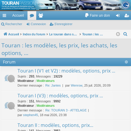
TouranPassion
Accueil
Faire un don
Le forum des propriétaires ou futurs acquéreurs du Volkswagen Touran
cc
Rechercher
or
Connexion
e
S’enregistrer
on
’e
ès
u
m
ne
nr
R
Accueil
Index du forum
Le touran dans ses versions I (V1 V2 V3) et II ...
Touran : les modèles, les prix, les achats, les options, ...
e
ra
m
br
xi
eg
Touran : les modèles, les prix, les achats, les
c
pi
s
es
on
ist
options, ...
h
de
re
e
Forum
r
r
Touran I (V1 et V2) : modèles, options, prix ...
c
Sujets
:
293
,
Messages
:
19229
h
Modérateur :
Modérateurs
Dernier message :
Re: Jantes
par
Wenrow
, 25 juil. 2026, 20:09
e
r
Touran I (V3) : modèles, options, prix ...
Sujets
:
151
,
Messages
:
9992
Modérateur :
Modérateurs
Dernier message :
Re: TOURAN 3 - ATTELAGE
par
stephen45
, 18 mai 2026, 23:38
Touran II : modèles, options, prix...
Sujets
:
141
,
Messages
:
3951