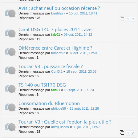
Avis : achat neuf ou occasion récente ?
Dernier message par
Beuhfa77
«
15 oct. 2011, 18:41
Réponses :
28
1
2
Carat DSG 140 7 places 2011 : avis
Dernier message par
fab01
«
09 oct. 2011, 14:12
Réponses :
19
Différence entre Carat et Highline ?
Dernier message par
tomcat92
«
07 oct. 2011, 11:50
Réponses :
1
Touran V3 : puissance fiscale ?
Dernier message par
Cyril3.2
«
18 sept. 2011, 23:03
Réponses :
6
TSI140 ou TSI170 DSG
Dernier message par
fab01
«
18 sept. 2011, 09:24
Réponses :
6
Consomation du Bluemotion
Dernier message par
philippe59
«
13 août 2011, 22:26
Réponses :
8
Touran V3 : Quelle est l'option la plus utile ?
Dernier message par
mimijulianos
«
30 juil. 2011, 11:57
Réponses :
28
1
2