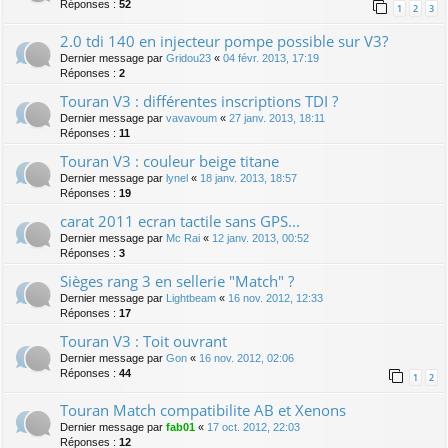
Réponses :
52
1
2
3
2.0 tdi 140 en injecteur pompe possible sur V3?
Dernier message par
Gridou23
«
04 févr. 2013, 17:19
Réponses :
2
Touran V3 : différentes inscriptions TDI ?
Dernier message par
vavavoum
«
27 janv. 2013, 18:11
Réponses :
11
Touran V3 : couleur beige titane
Dernier message par
lynel
«
18 janv. 2013, 18:57
Réponses :
19
carat 2011 ecran tactile sans GPS...
Dernier message par
Mc Rai
«
12 janv. 2013, 00:52
Réponses :
3
Sièges rang 3 en sellerie "Match" ?
Dernier message par
Lightbeam
«
16 nov. 2012, 12:33
Réponses :
17
Touran V3 : Toit ouvrant
Dernier message par
Gon
«
16 nov. 2012, 02:06
Réponses :
44
1
2
Touran Match compatibilite AB et Xenons
Dernier message par
fab01
«
17 oct. 2012, 22:03
Réponses :
12