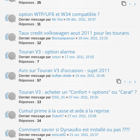
Réponses :
25
1
2
option WTP/UF8 et W34 compatible ?
Dernier message par
Mc Rai
«
09 déc. 2011, 18:07
Réponses :
11
Taux credit volkswagen aout 2011 pour les tourans
Dernier message par
Bestopapaman
«
18 nov. 2011, 23:15
Réponses :
12
Touran V3 : option alarme
Dernier message par
smurr
«
17 nov. 2011, 15:02
Réponses :
7
Avis sur Touran V3 d'occasion - sujet 2011
Dernier message par
buffalo debile
«
14 nov. 2011, 16:45
Réponses :
57
1
2
3
Touran V3 : acheter un "Confort + options" ou "Carat" ?
Dernier message par
DSG_91
«
07 nov. 2011, 19:26
Réponses :
13
Cumul prime à la casse et aide à la reprise
Dernier message par
Duke57
«
27 oct. 2011, 13:58
Réponses :
14
Comment savoir si Dynaudio est installé ou pas ????
Dernier message par
tomcat92
«
21 oct. 2011, 15:37
Réponses :
19