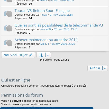
Dernier message par
mini-z
«
02 déc. 2010, 06:35
Réponses :
10
Touran V3 finition Sport Espagne
Dernier message par
Thias
«
27 nov. 2010, 11:58
Réponses :
14
Quelles sont les possibilitées de la telecommande V3
Dernier message par
tomcat92
«
20 nov. 2010, 19:13
Réponses :
7
Acheter maintenant ou attendre 2011
Dernier message par
Mick74
«
15 nov. 2010, 20:25
Réponses :
7
Nouveau sujet
148 sujets • Page
1
sur
1
Aller à
Qui est en ligne
Utilisateurs parcourant ce forum : Aucun utilisateur enregistré et 3 invités
Permissions du forum
Vous
ne pouvez pas
poster de nouveaux sujets
Vous
ne pouvez pas
répondre aux sujets
Vous
ne pouvez pas
modifier vos messages