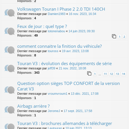
Réponses :
2
Volkswagen Touran I Phase 2 2.0 TDI 140CH
Dernier message par
Damien1983
«
16 nov. 2023, 16:34
Réponses :
4
Feux de jour : quel type ?
Dernier message par
totonenabou
«
14 juin 2023, 09:30
Réponses :
49
1
2
comment connaitre la finition du véhicule?
Dernier message par
touross
«
19 avr. 2023, 13:08
Réponses :
8
Touran V3 : évolution des équipements de série
Dernier message par
jeff39
«
21 nov. 2022, 18:08
Réponses :
343
1
11
12
13
14
…
Question option sièges TOP CONFORT de la version
Carat V3
Dernier message par
vroumvroum1
«
13 déc. 2021, 17:08
Réponses :
1
Airbags arrière ?
Dernier message par
JeromeJ
«
17 sept. 2021, 17:58
Réponses :
1
Touran V3 : brochures allemandes à télécharger
Dernier message par
Lautouran
«
10 juin 2021, 13:13