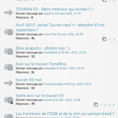
1
2
TOURAN V3 - Rétro intérieur qui tombe ! ! !
Dernier message par
dsg13
«
23 mars 2011, 17:47
Réponses :
6
Avril 2010 : achat Touran neuf => attendre V3 en
septembre ?
Dernier message par
corrs78
«
20 mars 2011, 00:38
Réponses :
41
1
2
Bleu acapulco - photos svp ! :)
Dernier message par
smmtf2001
«
24 févr. 2011, 15:23
Réponses :
13
Avis sur le touran Trendline..
Dernier message par
nanardan
«
18 févr. 2011, 19:33
Réponses :
11
touran V3 noir
Dernier message par
Touransportline
«
30 nov. 2015, 13:11
Réponses :
13
Votre avis sur le touran V3
Dernier message par
touran
«
31 déc. 2010, 11:38
Réponses :
79
1
2
3
4
Les Fonctions de l'ODB et de la clim en version trend ?