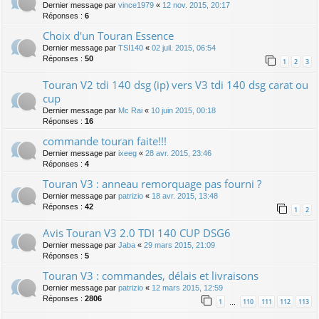
Dernier message par
vince1979
«
12 nov. 2015, 20:17
Réponses :
6
Choix d'un Touran Essence
Dernier message par
TSI140
«
02 juil. 2015, 06:54
Réponses :
50
1
2
3
Touran V2 tdi 140 dsg (ip) vers V3 tdi 140 dsg carat ou
cup
Dernier message par
Mc Rai
«
10 juin 2015, 00:18
Réponses :
16
commande touran faite!!!
Dernier message par
ixeeg
«
28 avr. 2015, 23:46
Réponses :
4
Touran V3 : anneau remorquage pas fourni ?
Dernier message par
patrizio
«
18 avr. 2015, 13:48
Réponses :
42
1
2
Avis Touran V3 2.0 TDI 140 CUP DSG6
Dernier message par
Jaba
«
29 mars 2015, 21:09
Réponses :
5
Touran V3 : commandes, délais et livraisons
Dernier message par
patrizio
«
12 mars 2015, 12:59
Réponses :
2806
1
110
111
112
113
…