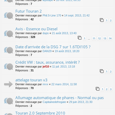
Dernier message par
lepoulpe
«
18 nov. 2013, 06:55
Réponses :
7
Futur Touran 2
Dernier message par
Phil.S-Line 170
«
14 sept. 2013, 21:42
Réponses :
42
1
2
Avis - Essence ou Diesel
Dernier message par
dups
«
21 août 2013, 13:40
Réponses :
328
1
11
12
13
14
…
Date d'arrivée de la DSG 7 sur 1.6TDI105 ?
Dernier message par
DAN29
«
19 août 2013, 18:20
Réponses :
7
Crédit VW : taux, assurance, intérêt ?
Dernier message par
jef10
«
11 juil. 2013, 13:18
Réponses :
31
1
2
attelage touran v3
Dernier message par
nrvx
«
22 mars 2014, 11:58
Réponses :
70
1
2
3
Allumage automatique de phares - Normal ou pas
Dernier message par
Capitainedefregate
«
29 juin 2013, 21:30
Réponses :
2
Touran 2.0 Septembre 2010