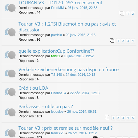
TOURAN V3 : TDI170 DSG recensement
Dernier message par
FredMM
«
26 janv. 2015, 22:38
Réponses :
44
1
2
Touran V3 : 1.2TSI Bluemotion ou pas : avis et
discussion
Dernier message par
patrizio
«
20 janv. 2015, 21:16
Réponses :
96
1
2
3
4
quelle explication:Cup Confortline??
Dernier message par
fab01
«
10 janv. 2015, 19:52
Réponses :
2
Verkehrszeichenerkennung pas dispo en france
Dernier message par
TSI140
«
24 déc. 2014, 10:13
Réponses :
4
Crédit ou LOA
Dernier message par
Phobos34
«
22 déc. 2014, 12:18
Réponses :
3
Park assist - utile ou pas ?
Dernier message par
lepoulpe
«
26 nov. 2014, 09:51
Réponses :
101
1
2
3
4
5
Touran V3 : prix et remise sur modèle neuf ?
Dernier message par
franck29
«
26 oct. 2014, 12:12
Réponses :
707