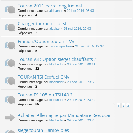
Touran 2011 barre longitudinal
Dernier message par
alphaman
«
29 juin 2016, 03:03
Réponses :
4
Changer touran dci à tsi
Dernier message par
aldabar
«
25 mai 2016, 20:03
Réponses :
3
Finition/Option touran 1 V3
Dernier message par
Touransportline
«
21 déc. 2015, 19:32
Réponses :
5
Touran V3 : Option sièges chauffants ?
Dernier message par
blackrider
«
30 nov. 2015, 00:14
Réponses :
12
TOURAN TSI Ecofuel GNV
Dernier message par
blackrider
«
29 nov. 2015, 23:59
Réponses :
2
Touran TSI105 ou TSI140 ?
Dernier message par
blackrider
«
29 nov. 2015, 23:49
Réponses :
55
1
2
3
Achat en Allemagne par Mandataire Reezocar
Dernier message par
blackrider
«
29 nov. 2015, 23:25
siege touran II amovibles