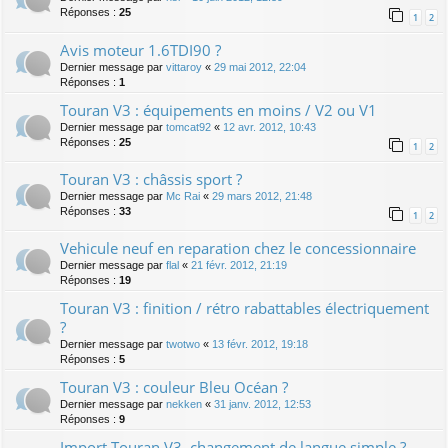
Réponses :
25
1
2
Avis moteur 1.6TDI90 ?
Dernier message par
vittaroy
«
29 mai 2012, 22:04
Réponses :
1
Touran V3 : équipements en moins / V2 ou V1
Dernier message par
tomcat92
«
12 avr. 2012, 10:43
Réponses :
25
1
2
Touran V3 : châssis sport ?
Dernier message par
Mc Rai
«
29 mars 2012, 21:48
Réponses :
33
1
2
Vehicule neuf en reparation chez le concessionnaire
Dernier message par
flal
«
21 févr. 2012, 21:19
Réponses :
19
Touran V3 : finition / rétro rabattables électriquement
?
Dernier message par
twotwo
«
13 févr. 2012, 19:18
Réponses :
5
Touran V3 : couleur Bleu Océan ?
Dernier message par
nekken
«
31 janv. 2012, 12:53
Réponses :
9
Import Touran V3, changement de langue simple ?