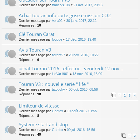
Dernier message par
francois138
«
21 avr. 2017, 23:13
Achat touran info carte grise émission CO2
Dernier message par
Vera02
«
30 janv. 2017, 22:12
Réponses :
10
Clé Touran Carat
Dernier message par
fougue
«
17 déc. 2016, 19:40
Avis Touran V3
Dernier message par
florent57
«
20 nov. 2016, 10:22
Réponses :
6
achat Touran 2016...effectué...vendredi 12 nov...
Dernier message par
LioVar1961
«
13 nov. 2016, 16:00
Touran V3 : nouvelle serie " life "
Dernier message par
tatouchy
«
06 oct. 2016, 08:58
Réponses :
98
1
2
3
4
Limiteur de vitesse
Dernier message par
Gabfox
«
10 août 2016, 01:55
Réponses :
8
Systeme start and stop
Dernier message par
Gabfox
«
09 juil. 2016, 15:56
Réponses :
49
1
2