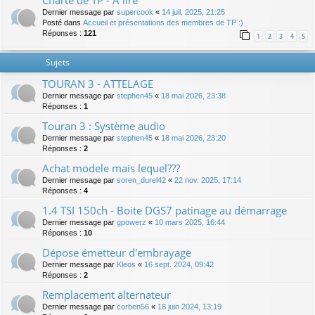
Charte de TP - A lire
Dernier message par
supercook
«
14 juil. 2025, 21:25
Posté dans
Accueil et présentations des membres de TP :)
Réponses :
121
1
2
3
4
5
Sujets
TOURAN 3 - ATTELAGE
Dernier message par
stephen45
«
18 mai 2026, 23:38
Réponses :
1
Touran 3 : Système audio
Dernier message par
stephen45
«
18 mai 2026, 23:20
Réponses :
2
Achat modele mais lequel???
Dernier message par
soren_durel42
«
22 nov. 2025, 17:14
Réponses :
4
1.4 TSI 150ch - Boite DGS7 patinage au démarrage
Dernier message par
gpowerz
«
10 mars 2025, 16:44
Réponses :
10
Dépose émetteur d'embrayage
Dernier message par
Kleos
«
16 sept. 2024, 09:42
Réponses :
2
Remplacement alternateur
Dernier message par
corben56
«
18 juin 2024, 13:19