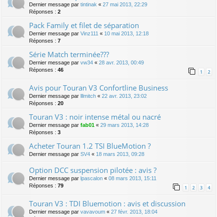
Dernier message par
tintinak
«
27 mai 2013, 22:29
Réponses :
2
Pack Family et filet de séparation
Dernier message par
Vinz111
«
10 mai 2013, 12:18
Réponses :
7
Série Match terminée???
Dernier message par
vw34
«
28 avr. 2013, 00:49
Réponses :
46
1
2
Avis pour Touran V3 Confortline Business
Dernier message par
lllmitch
«
22 avr. 2013, 23:02
Réponses :
20
Touran V3 : noir intense métal ou nacré
Dernier message par
fab01
«
29 mars 2013, 14:28
Réponses :
3
Acheter Touran 1.2 TSI BlueMotion ?
Dernier message par
SV4
«
18 mars 2013, 09:28
Option DCC suspension pilotée : avis ?
Dernier message par
lpascalon
«
08 mars 2013, 15:11
Réponses :
79
1
2
3
4
Touran V3 : TDI Bluemotion : avis et discussion
Dernier message par
vavavoum
«
27 févr. 2013, 18:04