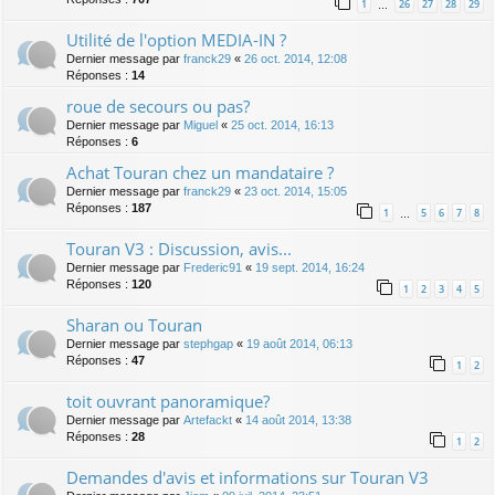
1
26
27
28
29
…
Utilité de l'option MEDIA-IN ?
Dernier message par
franck29
«
26 oct. 2014, 12:08
Réponses :
14
roue de secours ou pas?
Dernier message par
Miguel
«
25 oct. 2014, 16:13
Réponses :
6
Achat Touran chez un mandataire ?
Dernier message par
franck29
«
23 oct. 2014, 15:05
Réponses :
187
1
5
6
7
8
…
Touran V3 : Discussion, avis...
Dernier message par
Frederic91
«
19 sept. 2014, 16:24
Réponses :
120
1
2
3
4
5
Sharan ou Touran
Dernier message par
stephgap
«
19 août 2014, 06:13
Réponses :
47
1
2
toit ouvrant panoramique?
Dernier message par
Artefackt
«
14 août 2014, 13:38
Réponses :
28
1
2
Demandes d'avis et informations sur Touran V3