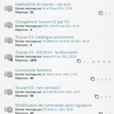
Habitabilité du touran : vos avis
Dernier message par
link
«
26 juin 2011, 10:50
Réponses :
33
1
2
Changement Touran V2 par V3
Dernier message par
DSG_91
«
03 mai 2011, 12:44
Réponses :
3
Touran V3: Catalogue accessoires
Dernier message par
TOURAN de Toit
«
03 mai 2011, 00:12
Réponses :
3
Touran V3 - 04/2010 - la discussion
Dernier message par
kamjo
«
24 avr. 2011, 23:05
Réponses :
1878
1
73
74
75
76
…
Commande fantome
Dernier message par
Mc Rai
«
13 avr. 2011, 17:03
Réponses :
80
1
2
3
4
Touran V3 : vert vénitien ?
Dernier message par
tomcat92
«
12 avr. 2011, 11:37
Réponses :
56
1
2
3
Modification de commande apres signature
Dernier message par
jr70
«
05 avr. 2011, 20:30
Réponses :
43