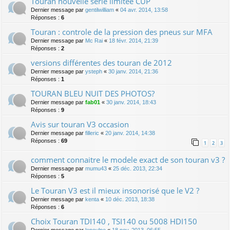
Touran nouvelle série limitée CUP
Dernier message par
gentilwilliam
«
04 avr. 2014, 13:58
Réponses :
6
Touran : controle de la pression des pneus sur MFA
Dernier message par
Mc Rai
«
18 févr. 2014, 21:39
Réponses :
2
versions différentes des touran de 2012
Dernier message par
ysteph
«
30 janv. 2014, 21:36
Réponses :
1
TOURAN BLEU NUIT DES PHOTOS?
Dernier message par
fab01
«
30 janv. 2014, 18:43
Réponses :
9
Avis sur touran V3 occasion
Dernier message par
filleric
«
20 janv. 2014, 14:38
Réponses :
69
1
2
3
comment connaitre le modele exact de son touran v3 ?
Dernier message par
mumu43
«
25 déc. 2013, 22:34
Réponses :
5
Le Touran V3 est il mieux insonorisé que le V2 ?
Dernier message par
kenta
«
10 déc. 2013, 18:38
Réponses :
6
Choix Touran TDI140 , TSI140 ou 5008 HDI150