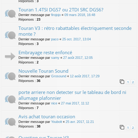
Réponses :
3
Touran 1.4TSI DGS7 ou 2TDI SRC DGS6?
Dernier message par
firojojo
«
09 mars 2018, 16:48
Réponses :
23
Touran V3 : rétro rabattables électriquement seconde
monte ?
Dernier message par
paco
«
25 oct. 2017, 13:04
Réponses :
3
Embrayage reste enfoncé
Dernier message par
samy
«
27 août 2017, 12:05
Réponses :
2
Nouvelle Touran Sound
Dernier message par
Grosound
«
12 août 2017, 17:29
Réponses :
36
1
2
porte arriere non detecter sur le tableau de bord ni
allumage plafonnier
Dernier message par
nice
«
27 mai 2017, 11:12
Réponses :
7
Avis achat touran occasion
Dernier message par
Youbolt
«
25 avr. 2017, 11:21
Réponses :
38
1
2
Question sur Touran V3