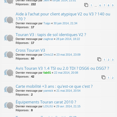
Dernier message par
Jiem
«
09 juil. 2014, 23:51
Réponses :
222
1
6
7
8
9
…
Aide à l'achat pour client atypique V2 ou V3 ? 140 ou
170 ?
Dernier message par
Tuigo
«
30 juin 2014, 21:34
Réponses :
17
Touran V3 : tapis de sol identiques V2 ?
Dernier message par
zaghrat
«
28 juin 2014, 18:22
Réponses :
17
Cross Touran V3
Dernier message par
Chris13
«
23 mai 2014, 23:09
Réponses :
60
1
2
3
Avis Touran V3 1.4 TSI ou 2.0 TDI ? DSG6 ou DSG7 ?
Dernier message par
fab01
«
22 mai 2014, 20:08
Réponses :
42
1
2
Carte mobilité +3 ans : qu'est-ce que c'est ?
Dernier message par
yannick
«
21 mai 2014, 20:54
Réponses :
2
Équipements Touran carat 2010 ?
Dernier message par
LOUJU
«
29 avr. 2014, 21:15
Réponses :
8