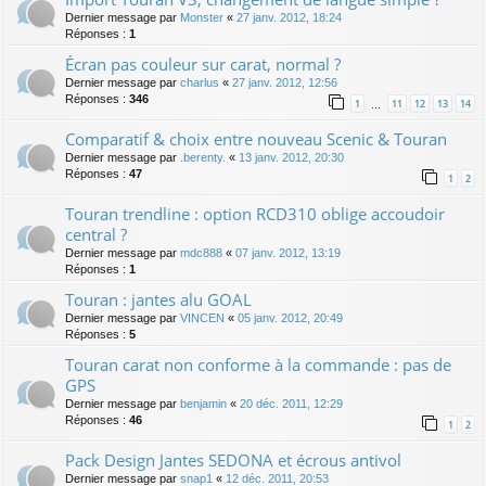
Dernier message par
Monster
«
27 janv. 2012, 18:24
Réponses :
1
Écran pas couleur sur carat, normal ?
Dernier message par
charlus
«
27 janv. 2012, 12:56
Réponses :
346
1
11
12
13
14
…
Comparatif & choix entre nouveau Scenic & Touran
Dernier message par
.berenty.
«
13 janv. 2012, 20:30
Réponses :
47
1
2
Touran trendline : option RCD310 oblige accoudoir
central ?
Dernier message par
mdc888
«
07 janv. 2012, 13:19
Réponses :
1
Touran : jantes alu GOAL
Dernier message par
VINCEN
«
05 janv. 2012, 20:49
Réponses :
5
Touran carat non conforme à la commande : pas de
GPS
Dernier message par
benjamin
«
20 déc. 2011, 12:29
Réponses :
46
1
2
Pack Design Jantes SEDONA et écrous antivol
Dernier message par
snap1
«
12 déc. 2011, 20:53