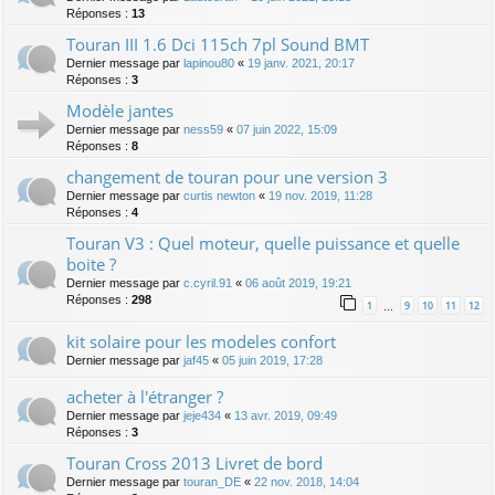
Réponses :
13
Touran III 1.6 Dci 115ch 7pl Sound BMT
Dernier message par
lapinou80
«
19 janv. 2021, 20:17
Réponses :
3
Modèle jantes
Dernier message par
ness59
«
07 juin 2022, 15:09
Réponses :
8
changement de touran pour une version 3
Dernier message par
curtis newton
«
19 nov. 2019, 11:28
Réponses :
4
Touran V3 : Quel moteur, quelle puissance et quelle
boite ?
Dernier message par
c.cyril.91
«
06 août 2019, 19:21
Réponses :
298
1
9
10
11
12
…
kit solaire pour les modeles confort
Dernier message par
jaf45
«
05 juin 2019, 17:28
acheter à l'étranger ?
Dernier message par
jeje434
«
13 avr. 2019, 09:49
Réponses :
3
Touran Cross 2013 Livret de bord
Dernier message par
touran_DE
«
22 nov. 2018, 14:04