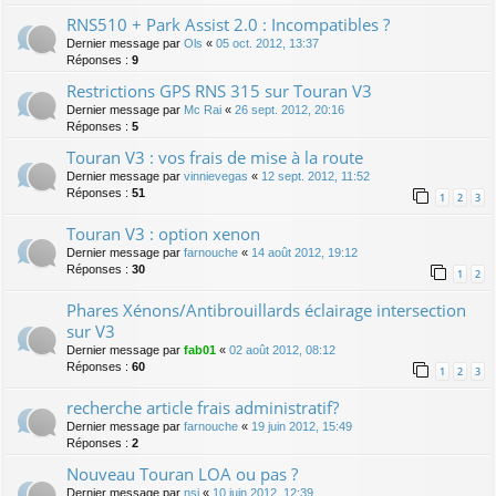
RNS510 + Park Assist 2.0 : Incompatibles ?
Dernier message par
Ols
«
05 oct. 2012, 13:37
Réponses :
9
Restrictions GPS RNS 315 sur Touran V3
Dernier message par
Mc Rai
«
26 sept. 2012, 20:16
Réponses :
5
Touran V3 : vos frais de mise à la route
Dernier message par
vinnievegas
«
12 sept. 2012, 11:52
Réponses :
51
1
2
3
Touran V3 : option xenon
Dernier message par
farnouche
«
14 août 2012, 19:12
Réponses :
30
1
2
Phares Xénons/Antibrouillards éclairage intersection
sur V3
Dernier message par
fab01
«
02 août 2012, 08:12
Réponses :
60
1
2
3
recherche article frais administratif?
Dernier message par
farnouche
«
19 juin 2012, 15:49
Réponses :
2
Nouveau Touran LOA ou pas ?
Dernier message par
nsi
«
10 juin 2012, 12:39