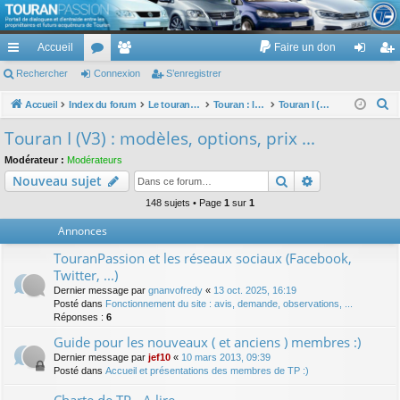
TouranPassion
Accueil
Faire un don
Le forum des propriétaires ou futurs acquéreurs du Volkswagen Touran
cc
Rechercher
or
Connexion
e
S’enregistrer
on
’e
ès
u
m
ne
nr
R
Accueil
Index du forum
Le touran dans ses versions I (V1 V2 V3) et II ...
Touran : les modèles, les prix, les achats, les options, ...
Touran I (V3) : modèles, options, prix ...
e
ra
m
br
xi
eg
Touran I (V3) : modèles, options, prix ...
c
pi
s
es
on
ist
Modérateur :
Modérateurs
h
Rechercher
Recherche av
Nouveau sujet
de
re
e
r
148 sujets • Page
1
sur
1
r
c
Annonces
h
TouranPassion et les réseaux sociaux (Facebook,
e
Twitter, ...)
r
Dernier message par
gnanvofredy
«
13 oct. 2025, 16:19
Posté dans
Fonctionnement du site : avis, demande, observations, ...
Réponses :
6
Guide pour les nouveaux ( et anciens ) membres :)
Dernier message par
jef10
«
10 mars 2013, 09:39
Posté dans
Accueil et présentations des membres de TP :)