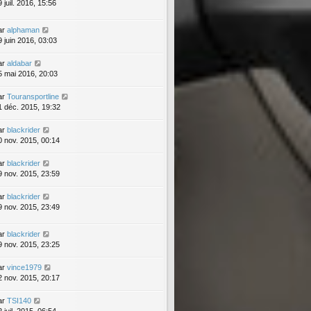
 juil. 2016, 15:56
ar
alphaman
9 juin 2016, 03:03
ar
aldabar
5 mai 2016, 20:03
ar
Touransportline
1 déc. 2015, 19:32
ar
blackrider
0 nov. 2015, 00:14
ar
blackrider
9 nov. 2015, 23:59
ar
blackrider
9 nov. 2015, 23:49
ar
blackrider
9 nov. 2015, 23:25
ar
vince1979
2 nov. 2015, 20:17
ar
TSI140