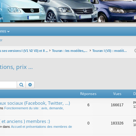
u Volkswagen Touran
res
er
ses versions I (V1 V2 V3) et II ...
Touran : les modèles, les prix, les achats, les options, ...
Touran I (V3) : modèles, options, prix ...
ions, prix ...
Rechercher
Recherche avancée
Réponses
Vues
D
ux sociaux (Facebook, Twitter, ...)
p
6
166617
1
ans
Fonctionnement du site : avis, demande,
 et anciens ) membres :)
p
0
183326
1
» dans
Accueil et présentations des membres de