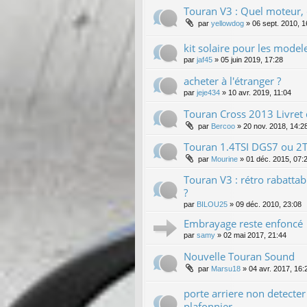
Touran V3 : Quel moteur, q
par
yellowdog
»
06 sept. 2010, 1
kit solaire pour les model
par
jaf45
»
05 juin 2019, 17:28
acheter à l'étranger ?
par
jeje434
»
10 avr. 2019, 11:04
Touran Cross 2013 Livret
par
Bercoo
»
20 nov. 2018, 14:2
Touran 1.4TSI DGS7 ou 2
par
Mourine
»
01 déc. 2015, 07:
Touran V3 : rétro rabatta
?
par
BILOU25
»
09 déc. 2010, 23:08
Embrayage reste enfoncé
par
samy
»
02 mai 2017, 21:44
Nouvelle Touran Sound
par
Marsu18
»
04 avr. 2017, 16:
porte arriere non detecter
plafonnier