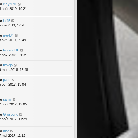
ar
c.cyril.91
6 août 2019, 19:21
ar
jaf45
5 juin 2019, 17:28
ar
jeje434
3 avr. 2019, 09:49
ar
touran_DE
2 nov. 2018, 14:04
ar
firojojo
9 mars 2018, 16:48
ar
paco
5 oct. 2017, 13:04
ar
samy
7 août 2017, 12:05
ar
Grosound
2 août 2017, 17:29
ar
nice
7 mai 2017, 11:12