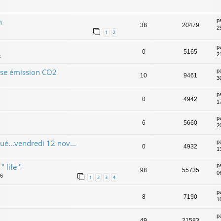
n
p
38
20479
2
1
2
p
0
5165
2
3
rise émission CO2
p
10
9461
3
p
0
4942
1
p
6
5660
2
ué...vendredi 12 nov...
p
0
4932
1
 life "
p
98
55735
0
46
1
2
3
4
p
8
7190
1
p
49
21583