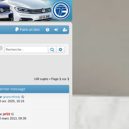
Faire un don
A
FA
on
’e
Q
ne
nr
Rechercher
Recherche avancée
xi
eg
on
ist
re
148 sujets • Page
1
sur
1
r
ernier message
ar
gnanvofredy
3 oct. 2025, 16:19
ar
jef10
0 mars 2013, 09:39