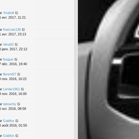
ar
Youbolt
5 avr. 2017, 11:21
ar
francois138
1 avr. 2017, 23:13
ar
Vera02
0 janv. 2017, 22:12
ar
fougue
7 déc. 2016, 19:40
ar
florent57
0 nov. 2016, 10:22
ar
LioVar1961
3 nov. 2016, 16:00
ar
tatouchy
6 oct. 2016, 08:58
ar
Gabfox
0 août 2016, 01:55
ar
Gabfox