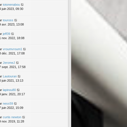
ar
totonenabou
4 juin 2023, 09:30
ar
touross
9 avr. 2023, 13:08
ar
jeff39
1 nov. 2022, 18:08
ar
vroumvroum1
3 déc. 2021, 17:08
ar
JeromeJ
7 sept. 2021, 17:58
ar
Lautouran
0 juin 2021, 13:13
ar
lapinou80
9 janv. 2021, 20:17
ar
ness59
7 juin 2022, 15:09
ar
curtis newton
9 nov. 2019, 11:28