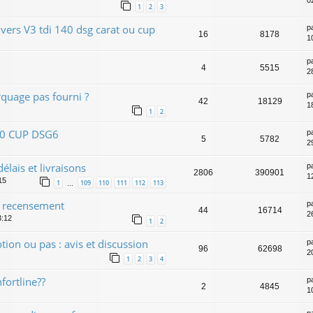
02
1
2
3
 vers V3 tdi 140 dsg carat ou cup
p
16
8178
1
p
4
5515
2
quage pas fourni ?
p
42
18129
1
1
2
140 CUP DSG6
p
5
5782
2
lais et livraisons
p
2806
390901
1
15
1
109
110
111
112
113
…
 recensement
p
44
16714
2
3:12
1
2
ion ou pas : avis et discussion
p
96
62698
2
1
2
3
4
fortline??
p
2
4845
1
p