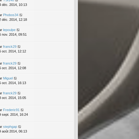
4 déc. 2014, 10:13
ar
Phobos34
2 déc. 2014, 12:18
ar
lepoulpe
6 nov. 2014, 09:51
ar
franck29
6 oct. 2014, 12:12
ar
franck29
6 oct. 2014, 12:08
ar
Miguel
5 oct. 2014, 16:13
ar
franck29
3 oct. 2014, 15:05
ar
Frederic91
9 sept. 2014, 16:24
ar
stephgap
9 août 2014, 06:13