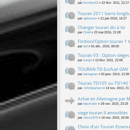
par
hermine33
»
22 févr. 2011, 22:27
Touran 2011 barre longitu
par
alphaman
»
21 juin 2016, 16:27
Changer touran dci à tsi
par
Oneil
»
23 mai 2016, 21:08
Finition/Option touran 1 
par
def
»
01 déc. 2015, 08:00
Touran V3 : Option sièges 
par
kamjo
»
13 févr. 2011, 22:06
TOURAN TSI Ecofuel GNV
par
dartagnan
»
03 janv. 2014, 13:38
Touran TSI105 ou TSI140 
par
JohnSpartam
»
14 nov. 2013, 21
Achat en Allemagne par M
par
blackrider
»
29 nov. 2015, 23:25
siege touran II amovibles
par
vince1979
»
10 nov. 2015, 20:56
Choix d'un Touran Essenc