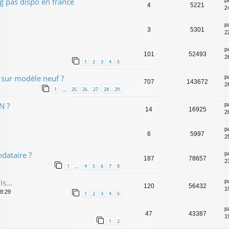
 pas dispo en france
4
5221
2
p
3
5301
2
p
101
52493
2
1
2
3
4
5
e sur modèle neuf ?
p
707
143672
2
1
25
26
27
28
29
…
N ?
p
14
16925
2
p
6
5997
2
dataire ?
p
187
78657
2
1
4
5
6
7
8
…
s...
p
120
56432
1
08:29
1
2
3
4
5
p
47
43387
1
1
2