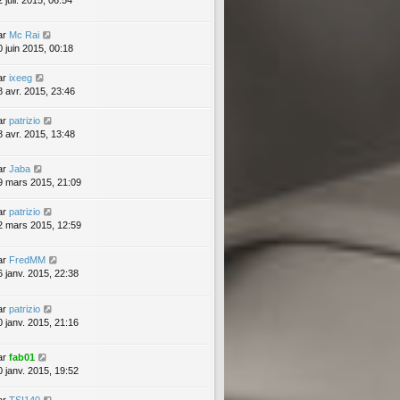
 juil. 2015, 06:54
ar
Mc Rai
0 juin 2015, 00:18
ar
ixeeg
8 avr. 2015, 23:46
ar
patrizio
8 avr. 2015, 13:48
ar
Jaba
9 mars 2015, 21:09
ar
patrizio
2 mars 2015, 12:59
ar
FredMM
6 janv. 2015, 22:38
ar
patrizio
0 janv. 2015, 21:16
ar
fab01
0 janv. 2015, 19:52
ar
TSI140