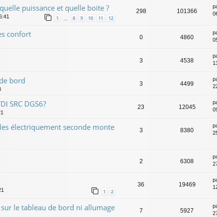
uelle puissance et quelle boite ?
p
298
101366
0
6:41
1
8
9
10
11
12
…
es confort
p
0
4860
0
p
3
4538
1
 de bord
p
3
4499
2
8
TDI SRC DGS6?
p
23
12045
0
21
bles électriquement seconde monte
p
3
8380
2
p
2
6308
2
p
36
19469
1
21
1
2
 sur le tableau de bord ni allumage
p
7
5927
2