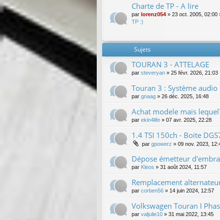
Charte de TP - A lire
par
lorenz054
»
23 oct. 2005, 02:00
TP :)
Sujets
TOURAN 3 - ATTELAGE
par
steveryan
»
25 févr. 2026, 21:03
Touran 3 : Système audio
par
gnaag
»
26 déc. 2025, 16:48
Achat modele mais lequel
par
ekin4life
»
07 avr. 2025, 22:28
1.4 TSI 150ch - Boite DG
par
gpowerz
»
09 nov. 2023, 12:
Dépose émetteur d'embr
par
Kleos
»
31 août 2024, 11:57
Remplacement alternateu
par
corben56
»
14 juin 2024, 12:57
Volkswagen Touran I Phas
par
valjulie10
»
31 mai 2022, 13:45