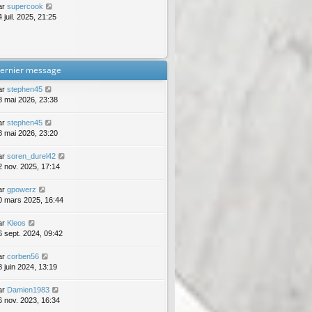
ar
supercook
 juil. 2025, 21:25
ernier message
ar
stephen45
8 mai 2026, 23:38
ar
stephen45
8 mai 2026, 23:20
ar
soren_durel42
2 nov. 2025, 17:14
ar
gpowerz
0 mars 2025, 16:44
ar
Kleos
6 sept. 2024, 09:42
ar
corben56
8 juin 2024, 13:19
ar
Damien1983
6 nov. 2023, 16:34