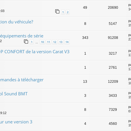
p
49
20690
1
9:03
1
2
tion du véhicule?
p
8
5147
1
 équipements de série
p
343
91208
2
02
1
10
11
12
13
14
…
OP CONFORT de la version Carat V3
p
1
3217
1
p
1
2761
1
emandes à télécharger
p
13
12209
1
 7pl Sound BMT
p
3
3433
1
p
8
7329
0
19:12
r une version 3
p
4
4560
1