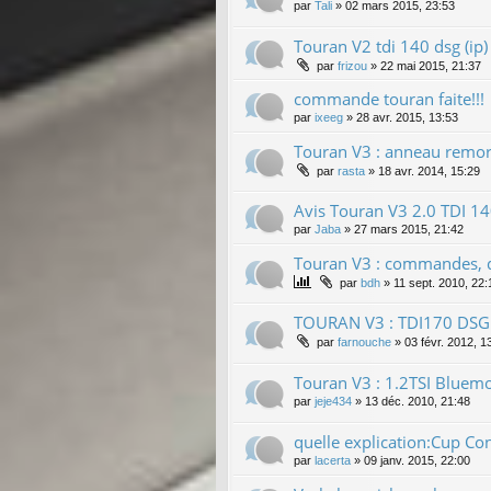
par
Tali
»
02 mars 2015, 23:53
Touran V2 tdi 140 dsg (ip)
par
frizou
»
22 mai 2015, 21:37
commande touran faite!!!
par
ixeeg
»
28 avr. 2015, 13:53
Touran V3 : anneau remor
par
rasta
»
18 avr. 2014, 15:29
Avis Touran V3 2.0 TDI 
par
Jaba
»
27 mars 2015, 21:42
Touran V3 : commandes, dé
par
bdh
»
11 sept. 2010, 22:
TOURAN V3 : TDI170 DSG
par
farnouche
»
03 févr. 2012, 1
Touran V3 : 1.2TSI Bluemot
par
jeje434
»
13 déc. 2010, 21:48
quelle explication:Cup Con
par
lacerta
»
09 janv. 2015, 22:00