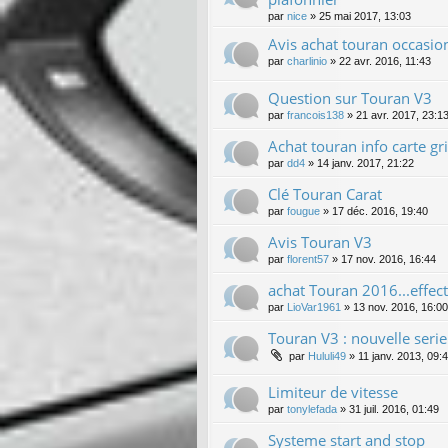
par
nice
»
25 mai 2017, 13:03
Avis achat touran occasio
par
charlinio
»
22 avr. 2016, 11:43
Question sur Touran V3
par
francois138
»
21 avr. 2017, 23:1
Achat touran info carte g
par
dd4
»
14 janv. 2017, 21:22
Clé Touran Carat
par
fougue
»
17 déc. 2016, 19:40
Avis Touran V3
par
florent57
»
17 nov. 2016, 16:44
achat Touran 2016...effect
par
LioVar1961
»
13 nov. 2016, 16:00
Touran V3 : nouvelle serie "
par
Hululi49
»
11 janv. 2013, 09:
Limiteur de vitesse
par
tonylefada
»
31 juil. 2016, 01:49
Systeme start and stop