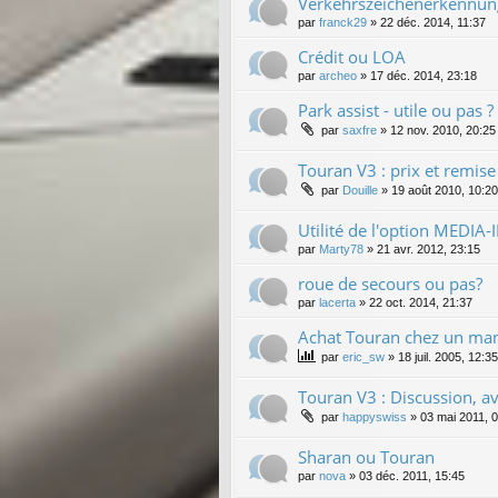
Verkehrszeichenerkennung
par
franck29
»
22 déc. 2014, 11:37
Crédit ou LOA
par
archeo
»
17 déc. 2014, 23:18
Park assist - utile ou pas ?
par
saxfre
»
12 nov. 2010, 20:25
Touran V3 : prix et remis
par
Douille
»
19 août 2010, 10:20
Utilité de l'option MEDIA-I
par
Marty78
»
21 avr. 2012, 23:15
roue de secours ou pas?
par
lacerta
»
22 oct. 2014, 21:37
Achat Touran chez un man
par
eric_sw
»
18 juil. 2005, 12:35
Touran V3 : Discussion, avi
par
happyswiss
»
03 mai 2011, 
Sharan ou Touran
par
nova
»
03 déc. 2011, 15:45