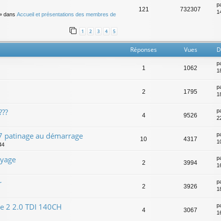
p
121
732307
14
» dans
Accueil et présentations des membres de
1
2
3
4
5
Réponses
Vues
D
p
1
1062
1
p
2
1795
1
???
p
4
9526
2
S7 patinage au démarrage
p
10
4317
1
44
ayage
p
2
3994
1
r
p
2
3926
1
e 2 2.0 TDI 140CH
p
4
3067
1