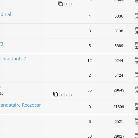
09
1
2
dinal
p
4
5336
2
p
3
8138
2
V3
p
5
5889
2
chauffants ?
p
12
9244
3
p
2
5424
2
?
p
55
29649
2
:15
1
2
3
andataire Reezocar
p
0
11609
2
p
6
6521
1
e
p
50
29027