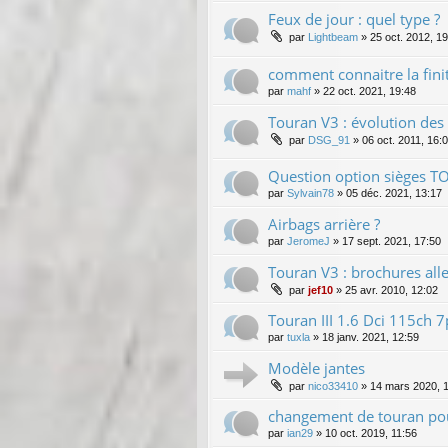
Feux de jour : quel type ?
par
Lightbeam
»
25 oct. 2012, 1
comment connaitre la fini
par
mahf
»
22 oct. 2021, 19:48
Touran V3 : évolution des
par
DSG_91
»
06 oct. 2011, 16:
Question option sièges T
par
Sylvain78
»
05 déc. 2021, 13:17
Airbags arrière ?
par
JeromeJ
»
17 sept. 2021, 17:50
Touran V3 : brochures all
par
jef10
»
25 avr. 2010, 12:02
Touran III 1.6 Dci 115ch
par
tuxla
»
18 janv. 2021, 12:59
Modèle jantes
par
nico33410
»
14 mars 2020, 
changement de touran pou
par
ian29
»
10 oct. 2019, 11:56