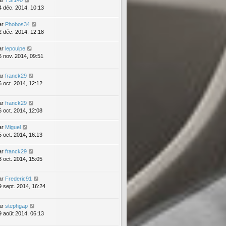
4 déc. 2014, 10:13
ar
Phobos34
2 déc. 2014, 12:18
ar
lepoulpe
6 nov. 2014, 09:51
ar
franck29
6 oct. 2014, 12:12
ar
franck29
6 oct. 2014, 12:08
ar
Miguel
5 oct. 2014, 16:13
ar
franck29
3 oct. 2014, 15:05
ar
Frederic91
9 sept. 2014, 16:24
ar
stephgap
9 août 2014, 06:13