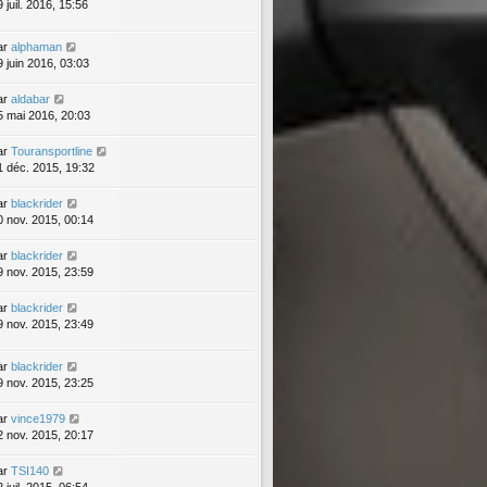
 juil. 2016, 15:56
ar
alphaman
9 juin 2016, 03:03
ar
aldabar
5 mai 2016, 20:03
ar
Touransportline
1 déc. 2015, 19:32
ar
blackrider
0 nov. 2015, 00:14
ar
blackrider
9 nov. 2015, 23:59
ar
blackrider
9 nov. 2015, 23:49
ar
blackrider
9 nov. 2015, 23:25
ar
vince1979
2 nov. 2015, 20:17
ar
TSI140