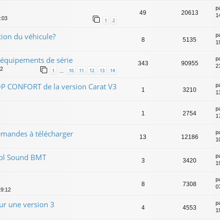
p
49
20613
1
9:03
1
2
tion du véhicule?
p
8
5135
1
 équipements de série
p
343
90955
2
02
1
10
11
12
13
14
…
OP CONFORT de la version Carat V3
p
1
3210
1
p
1
2754
1
emandes à télécharger
p
13
12186
1
 7pl Sound BMT
p
3
3420
1
p
8
7308
0
19:12
r une version 3
p
4
4553
1