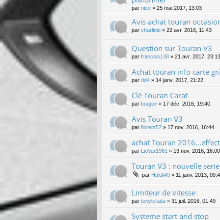
par
nice
»
25 mai 2017, 13:03
Avis achat touran occasio
par
charlinio
»
22 avr. 2016, 11:43
Question sur Touran V3
par
francois138
»
21 avr. 2017, 23:1
Achat touran info carte g
par
dd4
»
14 janv. 2017, 21:22
Clé Touran Carat
par
fougue
»
17 déc. 2016, 19:40
Avis Touran V3
par
florent57
»
17 nov. 2016, 16:44
achat Touran 2016...effect
par
LioVar1961
»
13 nov. 2016, 16:00
Touran V3 : nouvelle serie "
par
Hululi49
»
11 janv. 2013, 09:
Limiteur de vitesse
par
tonylefada
»
31 juil. 2016, 01:49
Systeme start and stop