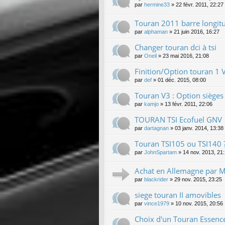
par
hermine33
»
22 févr. 2011, 22:27
Touran 2011 barre longitu
par
alphaman
»
21 juin 2016, 16:27
Changer touran dci à tsi
par
Oneil
»
23 mai 2016, 21:08
Finition/Option touran 1 
par
def
»
01 déc. 2015, 08:00
Touran V3 : Option sièges 
par
kamjo
»
13 févr. 2011, 22:06
TOURAN TSI Ecofuel GNV
par
dartagnan
»
03 janv. 2014, 13:38
Touran TSI105 ou TSI140 
par
JohnSpartam
»
14 nov. 2013, 21
Achat en Allemagne par M
par
blackrider
»
29 nov. 2015, 23:25
siege touran II amovibles
par
vince1979
»
10 nov. 2015, 20:56
Choix d'un Touran Essenc