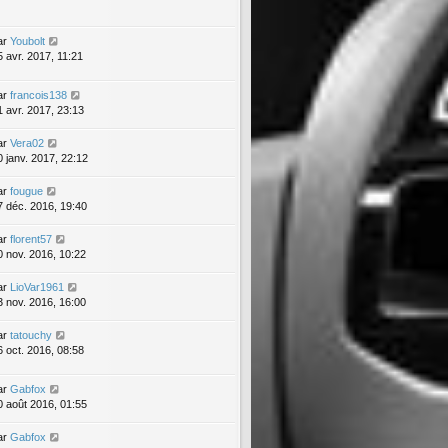
ar
Youbolt
5 avr. 2017, 11:21
ar
francois138
1 avr. 2017, 23:13
ar
Vera02
0 janv. 2017, 22:12
ar
fougue
7 déc. 2016, 19:40
ar
florent57
0 nov. 2016, 10:22
ar
LioVar1961
3 nov. 2016, 16:00
ar
tatouchy
6 oct. 2016, 08:58
ar
Gabfox
0 août 2016, 01:55
ar
Gabfox