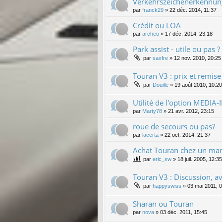
Verkehrszeichenerkennung
par
franck29
»
22 déc. 2014, 11:37
Crédit ou LOA
par
archeo
»
17 déc. 2014, 23:18
Park assist - utile ou pas ?
par
saxfre
»
12 nov. 2010, 20:25
Touran V3 : prix et remis
par
Douille
»
19 août 2010, 10:20
Utilité de l'option MEDIA-I
par
Marty78
»
21 avr. 2012, 23:15
roue de secours ou pas?
par
lacerta
»
22 oct. 2014, 21:37
Achat Touran chez un man
par
eric_sw
»
18 juil. 2005, 12:35
Touran V3 : Discussion, avi
par
happyswiss
»
03 mai 2011, 
Sharan ou Touran
par
nova
»
03 déc. 2011, 15:45