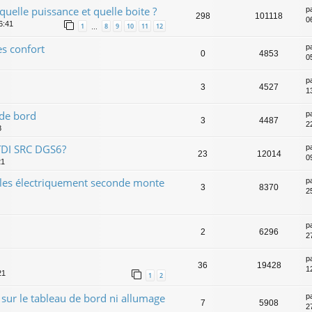
uelle puissance et quelle boite ?
p
298
101118
0
6:41
1
8
9
10
11
12
…
es confort
p
0
4853
0
p
3
4527
1
 de bord
p
3
4487
2
8
TDI SRC DGS6?
p
23
12014
0
21
bles électriquement seconde monte
p
3
8370
2
p
2
6296
2
p
36
19428
1
21
1
2
 sur le tableau de bord ni allumage
p
7
5908
2