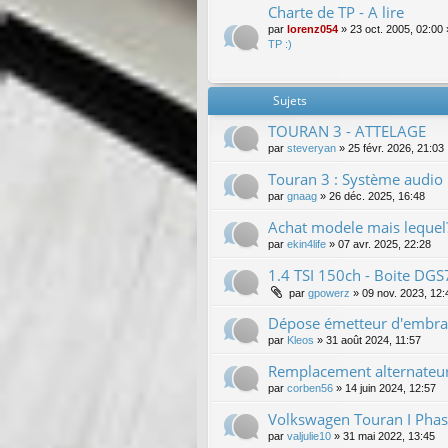
Charte de TP - A lire
par
lorenz054
»
23 oct. 2005, 02:00
TP :)
Sujets
TOURAN 3 - ATTELAGE
par
steveryan
»
25 févr. 2026, 21:03
Touran 3 : Système audio
par
gnaag
»
26 déc. 2025, 16:48
Achat modele mais lequel
par
ekin4life
»
07 avr. 2025, 22:28
1.4 TSI 150ch - Boite DG
par
gpowerz
»
09 nov. 2023, 12:
Dépose émetteur d'embr
par
Kleos
»
31 août 2024, 11:57
Remplacement alternateu
par
corben56
»
14 juin 2024, 12:57
Volkswagen Touran I Phas
par
valjulie10
»
31 mai 2022, 13:45