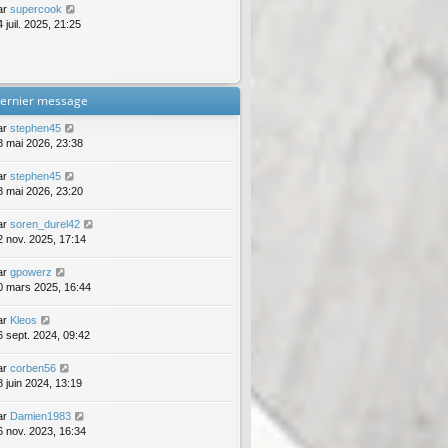
ar
supercook
 juil. 2025, 21:25
ernier message
ar
stephen45
8 mai 2026, 23:38
ar
stephen45
8 mai 2026, 23:20
ar
soren_durel42
2 nov. 2025, 17:14
ar
gpowerz
0 mars 2025, 16:44
ar
Kleos
6 sept. 2024, 09:42
ar
corben56
8 juin 2024, 13:19
ar
Damien1983
6 nov. 2023, 16:34