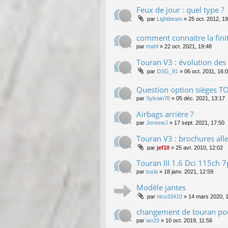
Feux de jour : quel type ?
par
Lightbeam
»
25 oct. 2012, 1
comment connaitre la fini
par
mahf
»
22 oct. 2021, 19:48
Touran V3 : évolution des
par
DSG_91
»
06 oct. 2011, 16:
Question option sièges T
par
Sylvain78
»
05 déc. 2021, 13:17
Airbags arrière ?
par
JeromeJ
»
17 sept. 2021, 17:50
Touran V3 : brochures all
par
jef10
»
25 avr. 2010, 12:02
Touran III 1.6 Dci 115ch
par
tuxla
»
18 janv. 2021, 12:59
Modèle jantes
par
nico33410
»
14 mars 2020, 
changement de touran pou
par
ian29
»
10 oct. 2019, 11:56