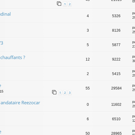
09
1
2
dinal
p
4
5326
2
p
3
8126
2
V3
p
5
5877
2
chauffants ?
p
12
9222
3
p
2
5415
2
?
p
55
29584
2
:15
1
2
3
andataire Reezocar
p
0
11602
2
p
6
6510
1
e
p
50
28965