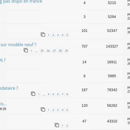
 pas dispo en france
4
5210
2
p
3
5294
2
p
101
52347
2
1
2
3
4
5
e sur modèle neuf ?
p
707
143327
2
1
25
26
27
28
29
…
N ?
p
14
16911
2
p
6
5985
2
dataire ?
p
187
78342
2
1
4
5
6
7
8
…
s...
p
120
56282
1
08:29
1
2
3
4
5
p
47
43310
1
1
2