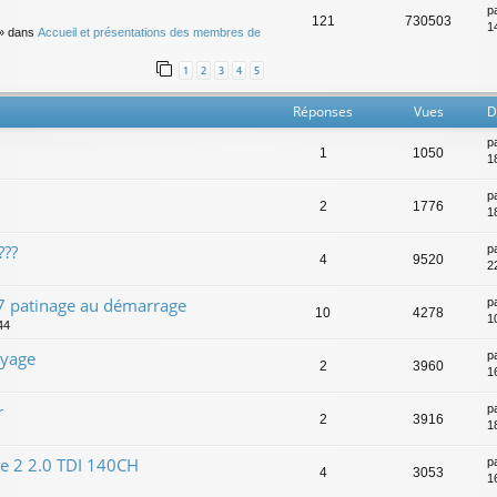
p
121
730503
14
» dans
Accueil et présentations des membres de
1
2
3
4
5
Réponses
Vues
D
p
1
1050
1
p
2
1776
1
???
p
4
9520
2
S7 patinage au démarrage
p
10
4278
1
44
ayage
p
2
3960
1
r
p
2
3916
1
e 2 2.0 TDI 140CH
p
4
3053
1