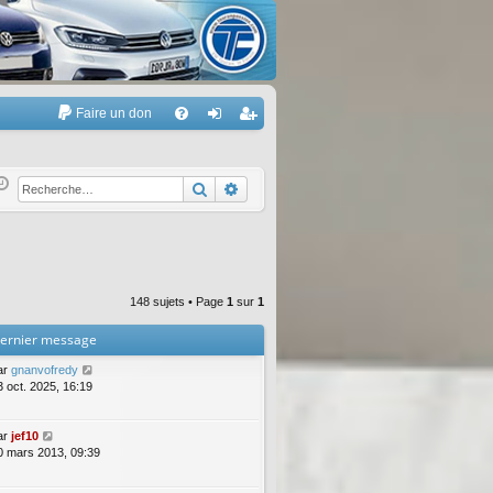
Faire un don
A
FA
on
’e
Q
ne
nr
Rechercher
Recherche avancée
xi
eg
on
ist
re
148 sujets • Page
1
sur
1
r
ernier message
ar
gnanvofredy
3 oct. 2025, 16:19
ar
jef10
0 mars 2013, 09:39