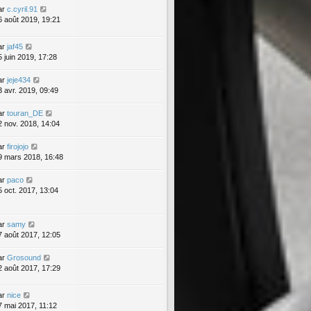
ar
c.cyril.91
6 août 2019, 19:21
ar
jaf45
5 juin 2019, 17:28
ar
jeje434
3 avr. 2019, 09:49
ar
touran_DE
2 nov. 2018, 14:04
ar
firojojo
9 mars 2018, 16:48
ar
paco
5 oct. 2017, 13:04
ar
samy
7 août 2017, 12:05
ar
Grosound
2 août 2017, 17:29
ar
nice
7 mai 2017, 11:12