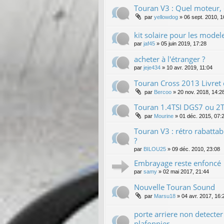
Touran V3 : Quel moteur, q
par
yellowdog
»
06 sept. 2010, 1
kit solaire pour les model
par
jaf45
»
05 juin 2019, 17:28
acheter à l'étranger ?
par
jeje434
»
10 avr. 2019, 11:04
Touran Cross 2013 Livret
par
Bercoo
»
20 nov. 2018, 14:2
Touran 1.4TSI DGS7 ou 2
par
Mourine
»
01 déc. 2015, 07:
Touran V3 : rétro rabatta
?
par
BILOU25
»
09 déc. 2010, 23:08
Embrayage reste enfoncé
par
samy
»
02 mai 2017, 21:44
Nouvelle Touran Sound
par
Marsu18
»
04 avr. 2017, 16:
porte arriere non detecter
plafonnier