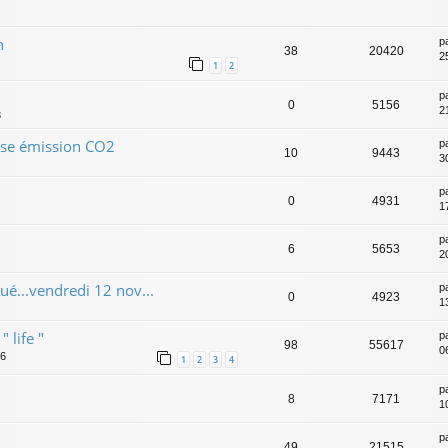
n
p
38
20420
2
1
2
p
0
5156
2
3
rise émission CO2
p
10
9443
3
p
0
4931
1
p
6
5653
2
ué...vendredi 12 nov...
p
0
4923
1
 life "
p
98
55617
0
46
1
2
3
4
p
8
7171
1
p
49
21515