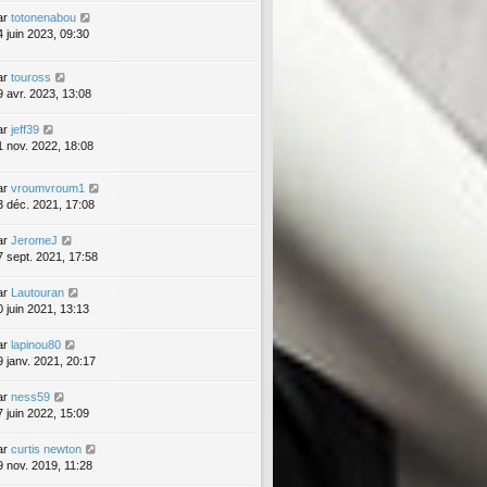
ar
totonenabou
4 juin 2023, 09:30
ar
touross
9 avr. 2023, 13:08
ar
jeff39
1 nov. 2022, 18:08
ar
vroumvroum1
3 déc. 2021, 17:08
ar
JeromeJ
7 sept. 2021, 17:58
ar
Lautouran
0 juin 2021, 13:13
ar
lapinou80
9 janv. 2021, 20:17
ar
ness59
7 juin 2022, 15:09
ar
curtis newton
9 nov. 2019, 11:28