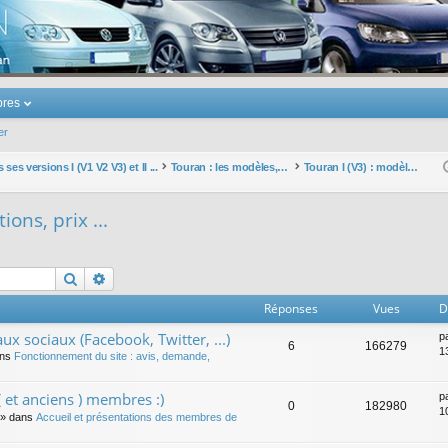
u Volkswagen Touran
res
er
ses versions I (V1 V2 V3) et II ...
Touran : les modèles, les prix, les achats, les options, ...
Touran I (V3) : modèles, options, prix ...
ions, prix ...
Rechercher
Recherche avancée
Réponses
Vues
D
ux sociaux (Facebook, Twitter, ...)
p
6
166279
1
ans
Fonctionnement du site : avis, demande,
 et anciens ) membres :)
p
0
182980
1
» dans
Accueil et présentations des membres de