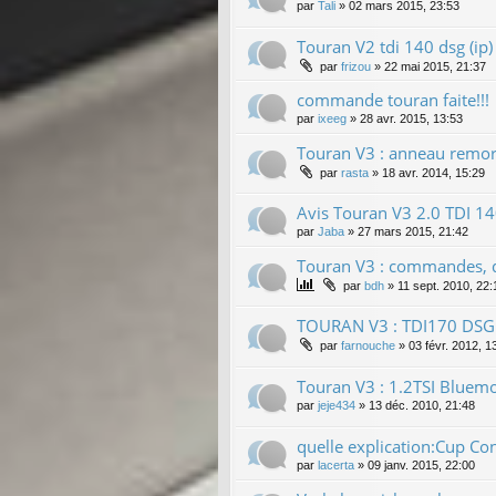
par
Tali
»
02 mars 2015, 23:53
Touran V2 tdi 140 dsg (ip)
par
frizou
»
22 mai 2015, 21:37
commande touran faite!!!
par
ixeeg
»
28 avr. 2015, 13:53
Touran V3 : anneau remor
par
rasta
»
18 avr. 2014, 15:29
Avis Touran V3 2.0 TDI 
par
Jaba
»
27 mars 2015, 21:42
Touran V3 : commandes, dé
par
bdh
»
11 sept. 2010, 22:
TOURAN V3 : TDI170 DSG
par
farnouche
»
03 févr. 2012, 1
Touran V3 : 1.2TSI Bluemot
par
jeje434
»
13 déc. 2010, 21:48
quelle explication:Cup Con
par
lacerta
»
09 janv. 2015, 22:00