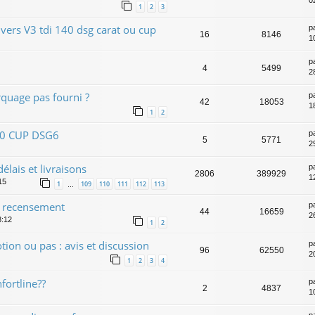
02
1
2
3
 vers V3 tdi 140 dsg carat ou cup
p
16
8146
1
p
4
5499
2
quage pas fourni ?
p
42
18053
1
1
2
140 CUP DSG6
p
5
5771
2
lais et livraisons
p
2806
389929
1
15
1
109
110
111
112
113
…
 recensement
p
44
16659
2
3:12
1
2
ion ou pas : avis et discussion
p
96
62550
2
1
2
3
4
fortline??
p
2
4837
1
p