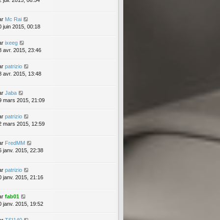
 juil. 2015, 06:54
ar
Mc Rai
0 juin 2015, 00:18
ar
ixeeg
8 avr. 2015, 23:46
ar
patrizio
8 avr. 2015, 13:48
ar
Jaba
9 mars 2015, 21:09
ar
patrizio
2 mars 2015, 12:59
ar
FredMM
6 janv. 2015, 22:38
ar
patrizio
0 janv. 2015, 21:16
ar
fab01
0 janv. 2015, 19:52
ar
TSI140