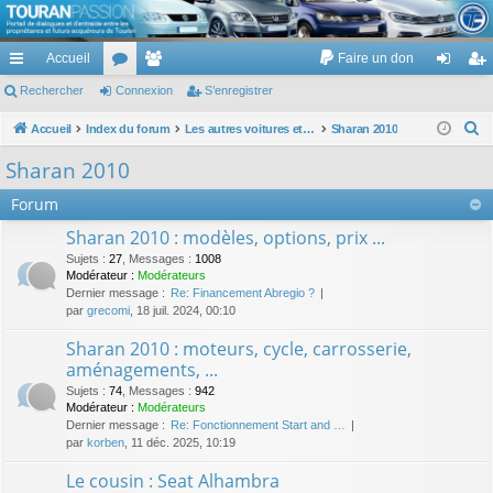
TouranPassion
Accueil
Faire un don
Le forum des propriétaires ou futurs acquéreurs du Volkswagen Touran
cc
Rechercher
or
Connexion
e
S’enregistrer
on
’e
ès
u
m
ne
nr
R
Accueil
Index du forum
Les autres voitures et ce qui touche à la voiture
Sharan 2010
e
ra
m
br
xi
eg
Sharan 2010
c
pi
s
es
on
ist
Forum
h
de
re
e
Sharan 2010 : modèles, options, prix ...
r
r
Sujets
:
27
,
Messages
:
1008
c
Modérateur :
Modérateurs
Dernier message :
Re: Financement Abregio ?
h
par
grecomi
, 18 juil. 2024, 00:10
e
Sharan 2010 : moteurs, cycle, carrosserie,
r
aménagements, ...
Sujets
:
74
,
Messages
:
942
Modérateur :
Modérateurs
Dernier message :
Re: Fonctionnement Start and …
par
korben
, 11 déc. 2025, 10:19
Le cousin : Seat Alhambra