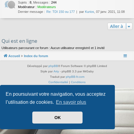
Sujets
:
8
,
Messages
:
244
Modérateur :
Modérateurs
Dernier message :
Re: TDI 150 ou 177
par
Kurios
, 07 janv. 2021, 11:08
Aller à
Qui est en ligne
Utilisateurs parcourant ce forum : Aucun utilisateur enregistré et 1 invité
Accueil
Index du forum
Développé par
phpBB
® Forum Software © phpBB Limited
Style par
Arty
- phpBB 3.3 par MrGaby
Traduit par
phpBB-fr.com
Confidentialité
|
Conditions
En poursuivant votre navigation, vous acceptez
l’utilisation de cookies.
En savoir plus
OK