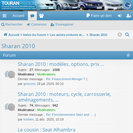
TouranPassion
Accueil
Faire un don
Le forum des propriétaires ou futurs acquéreurs du Volkswagen Touran
cc
Rechercher
or
Connexion
e
S’enregistrer
on
’e
ès
u
m
ne
nr
R
Accueil
Index du forum
Les autres voitures et ce qui touche à la voiture
Sharan 2010
e
ra
m
br
xi
eg
Sharan 2010
c
pi
s
es
on
ist
Forum
h
de
re
e
Sharan 2010 : modèles, options, prix ...
r
r
Sujets
:
27
,
Messages
:
1008
c
Modérateur :
Modérateurs
Dernier message :
Re: Financement Abregio ?
h
par
grecomi
, 18 juil. 2024, 00:10
e
Sharan 2010 : moteurs, cycle, carrosserie,
r
aménagements, ...
Sujets
:
74
,
Messages
:
942
Modérateur :
Modérateurs
Dernier message :
Re: Fonctionnement Start and …
par
korben
, 11 déc. 2025, 10:19
Le cousin : Seat Alhambra