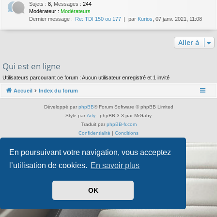
Sujets
:
8
,
Messages
:
244
Modérateur :
Modérateurs
Dernier message :
Re: TDI 150 ou 177
par
Kurios
, 07 janv. 2021, 11:08
Aller à
Qui est en ligne
Utilisateurs parcourant ce forum : Aucun utilisateur enregistré et 1 invité
Accueil
Index du forum
Développé par
phpBB
® Forum Software © phpBB Limited
Style par
Arty
- phpBB 3.3 par MrGaby
Traduit par
phpBB-fr.com
Confidentialité
|
Conditions
En poursuivant votre navigation, vous acceptez
l’utilisation de cookies.
En savoir plus
OK