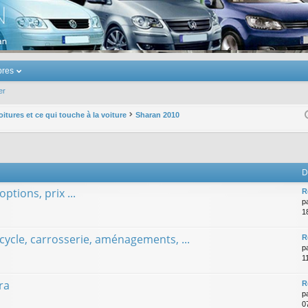
u Volkswagen Touran
res
er
oitures et ce qui touche à la voiture
Sharan 2010
D
ptions, prix ...
R
p
18
cycle, carrosserie, aménagements, ...
R
p
1
ra
R
p
0