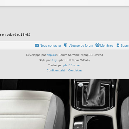
 enregistré et 1 invité
Nous contacter
L’équipe du forum
Membres
Suppr
Développé par
phpBB
® Forum Software © phpBB Limited
Style par
Arty
- phpBB 3.3 par MrGaby
Traduit par
phpBB-fr.com
Confidentialité
|
Conditions